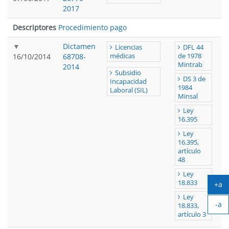
2017
Descriptores
Procedimiento pago
Dictamen
Licencias
DFL 44
16/10/2014
68708-
médicas
de 1978
Mintrab
2014
Subsidio
DS 3 de
Incapacidad
1984
Laboral (SIL)
Minsal
Ley
16.395
Ley
16.395,
artículo
48
Ley
18.833
+a
Ag
Ley
-a
tex
18.833,
Ach
artículo 3
tex