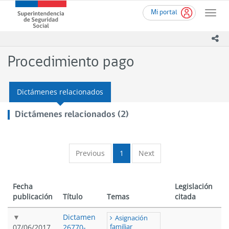
Ir
Superintendencia
Mi portal
al
Toggle
de
contenido
naviga
Seguridad
principal
ico
Social
(SUSESO)
Procedimiento pago
-
Gobierno
de
Dictámenes relacionados
Chile
Dictámenes relacionados (2)
Previous
1
Next
Fecha
Legislación
publicación
Título
Temas
citada
Dictamen
Asignación
07/06/2017
26770-
familiar