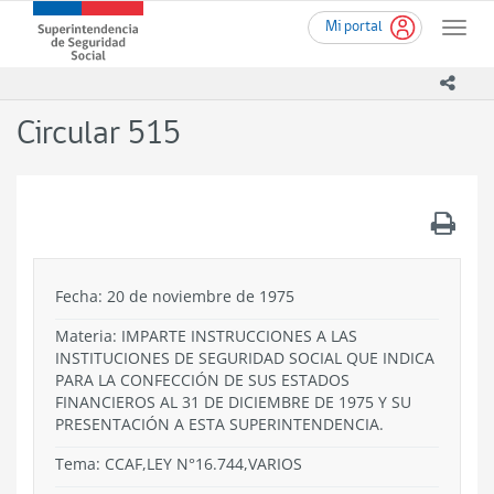
Ir
Superintendencia
Mi portal
al
Toggle
de
contenido
naviga
Seguridad
principal
icono
Social
(SUSESO)
Circular 515
-
Gobierno
de
Chile
.
Fecha: 20 de noviembre de 1975
Materia: IMPARTE INSTRUCCIONES A LAS
INSTITUCIONES DE SEGURIDAD SOCIAL QUE INDICA
PARA LA CONFECCIÓN DE SUS ESTADOS
FINANCIEROS AL 31 DE DICIEMBRE DE 1975 Y SU
PRESENTACIÓN A ESTA SUPERINTENDENCIA.
Tema:
CCAF,LEY N°16.744,VARIOS