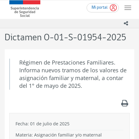
Ir
Superintendencia
Mi portal
al
Toggle
de
contenido
naviga
Seguridad
principal
icono
Social
(SUSESO)
Dictamen O-01-S-01954-2025
-
Gobierno
de
Chile
Régimen de Prestaciones Familiares.
Informa nuevos tramos de los valores de
asignación familiar y maternal, a contar
del 1° de mayo de 2025.
.
Fecha: 01 de julio de 2025
Materia: Asignación familiar y/o maternal