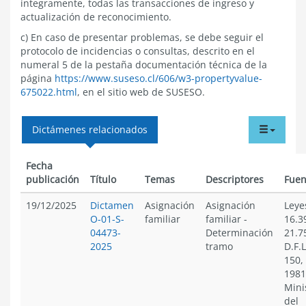
íntegramente, todas las transacciones de ingreso y
actualización de reconocimiento.
c) En caso de presentar problemas, se debe seguir el
protocolo de incidencias o consultas, descrito en el
numeral 5 de la pestaña documentación técnica de la
página
https://www.suseso.cl/606/w3-propertyvalue-
675022.html
, en el sitio web de SUSESO.
tabdr
Dictámenes relacionados
menu
Fecha
publicación
Título
Temas
Descriptores
Fuen
19/12/2025
Dictamen
Asignación
Asignación
Leye
O-01-S-
familiar
familiar
-
16.3
04473-
Determinación
21.7
2025
tramo
D.F.L
150,
1981
Mini
del