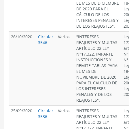
EL MES DE DICIEMBRE
18
DE 2020 PARA EL
Le
CÁLCULO DE LOS
20
INTERESES PENALES Y
Le
DE LOS REAJUSTES".
20
26/10/2020
Circular
Varios
"INTERESES,
Le
3546
REAJUSTES Y MULTAS
17
ARTÍCULO 22 LEY
ar
N°17.322. IMPARTE
N°
INSTRUCCIONES Y
N°
REMITE TABLAS PARA
Le
EL MES DE
18
NOVIEMBRE DE 2020
Le
PARA EL CÁLCULO DE
20
LOS INTERESES
Le
PENALES Y DE LOS
20
REAJUSTES".
25/09/2020
Circular
Varios
"INTERESES,
Le
3536
REAJUSTES Y MULTAS
17
ARTÍCULO 22 LEY
ar
N°17.322. IMPARTE
N°