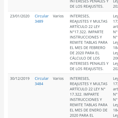
INTERESES PENALES Y
Le
DE LOS REAJUSTES.
20
23/01/2020
Circular
Varios
INTERESES,
Le
3489
REAJUSTES Y MULTAS
17
ARTÍCULO 22 LEY
ar
N°17.322. IMPARTE
N°
INSTRUCCIONES Y
N°
REMITE TABLAS PARA
Le
EL MES DE FEBRERO
18
DE 2020 PARA EL
Le
CÁLCULO DE LOS
20
INTERESES PENALES Y
Le
DE LOS REAJUSTES.
20
30/12/2019
Circular
Varios
INTERESES,
Le
3484
REAJUSTES Y MULTAS
17
ARTÍCULO 22 LEY N°
ar
17.322. IMPARTE
N°
INSTRUCCIONES Y
N°
REMITE TABLAS PARA
Le
EL MES DE ENERO DE
18
2020 PARA EL
Le