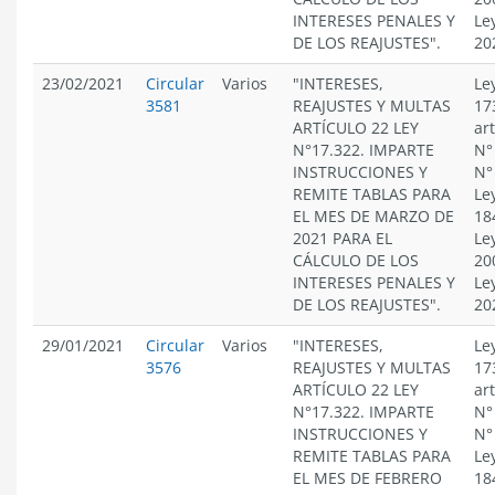
INTERESES PENALES Y
Le
DE LOS REAJUSTES".
20
23/02/2021
Circular
Varios
"INTERESES,
Le
3581
REAJUSTES Y MULTAS
17
ARTÍCULO 22 LEY
ar
N°17.322. IMPARTE
N°
INSTRUCCIONES Y
N°
REMITE TABLAS PARA
Le
EL MES DE MARZO DE
18
2021 PARA EL
Le
CÁLCULO DE LOS
20
INTERESES PENALES Y
Le
DE LOS REAJUSTES".
20
29/01/2021
Circular
Varios
"INTERESES,
Le
3576
REAJUSTES Y MULTAS
17
ARTÍCULO 22 LEY
ar
N°17.322. IMPARTE
N°
INSTRUCCIONES Y
N°
REMITE TABLAS PARA
Le
EL MES DE FEBRERO
18