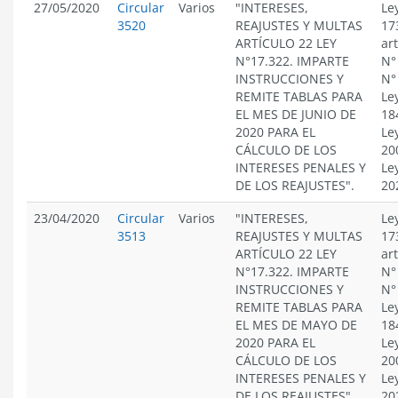
27/05/2020
Circular
Varios
"INTERESES,
Le
3520
REAJUSTES Y MULTAS
17
ARTÍCULO 22 LEY
ar
N°17.322. IMPARTE
N°
INSTRUCCIONES Y
N°
REMITE TABLAS PARA
Le
EL MES DE JUNIO DE
18
2020 PARA EL
Le
CÁLCULO DE LOS
20
INTERESES PENALES Y
Le
DE LOS REAJUSTES".
20
23/04/2020
Circular
Varios
"INTERESES,
Le
3513
REAJUSTES Y MULTAS
17
ARTÍCULO 22 LEY
ar
N°17.322. IMPARTE
N°
INSTRUCCIONES Y
N°
REMITE TABLAS PARA
Le
EL MES DE MAYO DE
18
2020 PARA EL
Le
CÁLCULO DE LOS
20
INTERESES PENALES Y
Le
DE LOS REAJUSTES".
20