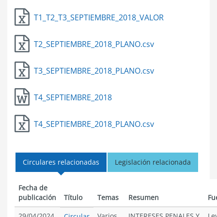
T1_T2_T3_SEPTIEMBRE_2018_VALOR
T2_SEPTIEMBRE_2018_PLANO
T3_SEPTIEMBRE_2018_PLANO
T4_SEPTIEMBRE_2018
T4_SEPTIEMBRE_2018_PLANO
Circulares relacionadas
Legislación relacionada
Fecha de
publicación
Título
Temas
Resumen
Fu
29/04/2024
Varios
INTERESES PENALES Y
Le
Circular