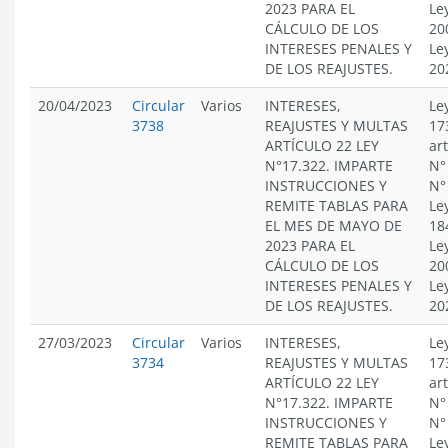
2023 PARA EL
Le
CÁLCULO DE LOS
20
INTERESES PENALES Y
Le
DE LOS REAJUSTES.
20
20/04/2023
Circular
Varios
INTERESES,
Le
3738
REAJUSTES Y MULTAS
17
ARTÍCULO 22 LEY
ar
N°17.322. IMPARTE
N°
INSTRUCCIONES Y
N°
REMITE TABLAS PARA
Le
EL MES DE MAYO DE
18
2023 PARA EL
Le
CÁLCULO DE LOS
20
INTERESES PENALES Y
Le
DE LOS REAJUSTES.
20
27/03/2023
Circular
Varios
INTERESES,
Le
3734
REAJUSTES Y MULTAS
17
ARTÍCULO 22 LEY
ar
N°17.322. IMPARTE
N°
INSTRUCCIONES Y
N°
REMITE TABLAS PARA
Le