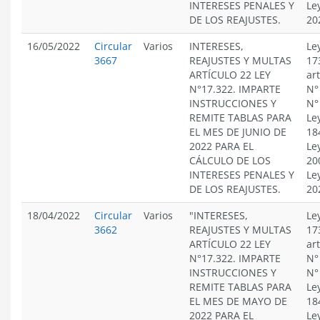
INTERESES PENALES Y
Le
DE LOS REAJUSTES.
20
16/05/2022
Circular
Varios
INTERESES,
Le
3667
REAJUSTES Y MULTAS
17
ARTÍCULO 22 LEY
ar
N°17.322. IMPARTE
N°
INSTRUCCIONES Y
N°
REMITE TABLAS PARA
Le
EL MES DE JUNIO DE
18
2022 PARA EL
Le
CÁLCULO DE LOS
20
INTERESES PENALES Y
Le
DE LOS REAJUSTES.
20
18/04/2022
Circular
Varios
"INTERESES,
Le
3662
REAJUSTES Y MULTAS
17
ARTÍCULO 22 LEY
ar
N°17.322. IMPARTE
N°
INSTRUCCIONES Y
N°
REMITE TABLAS PARA
Le
EL MES DE MAYO DE
18
2022 PARA EL
Le