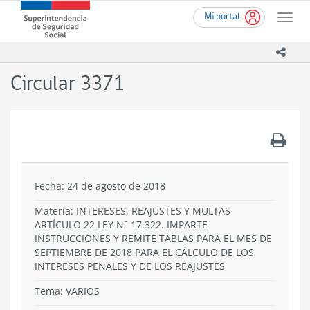
Ir
Superintendencia
Mi portal
al
Toggle
de
contenido
naviga
Seguridad
principal
icono
Social
(SUSESO)
Circular 3371
-
Gobierno
de
Chile
.
Fecha: 24 de agosto de 2018
Materia: INTERESES, REAJUSTES Y MULTAS
ARTÍCULO 22 LEY N° 17.322. IMPARTE
INSTRUCCIONES Y REMITE TABLAS PARA EL MES DE
SEPTIEMBRE DE 2018 PARA EL CÁLCULO DE LOS
INTERESES PENALES Y DE LOS REAJUSTES
Tema:
VARIOS