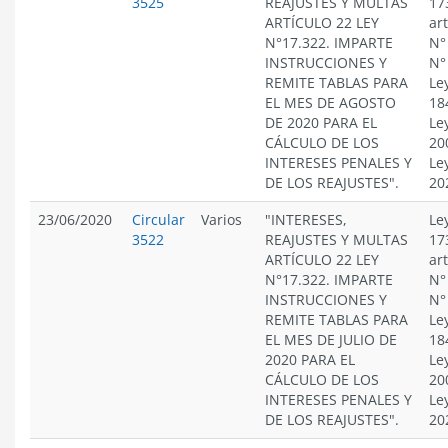
3525
REAJUSTES Y MULTAS
17
ARTÍCULO 22 LEY
ar
N°17.322. IMPARTE
N°
INSTRUCCIONES Y
N°
REMITE TABLAS PARA
Le
EL MES DE AGOSTO
18
DE 2020 PARA EL
Le
CÁLCULO DE LOS
20
INTERESES PENALES Y
Le
DE LOS REAJUSTES".
20
23/06/2020
Circular
Varios
"INTERESES,
Le
3522
REAJUSTES Y MULTAS
17
ARTÍCULO 22 LEY
ar
N°17.322. IMPARTE
N°
INSTRUCCIONES Y
N°
REMITE TABLAS PARA
Le
EL MES DE JULIO DE
18
2020 PARA EL
Le
CÁLCULO DE LOS
20
INTERESES PENALES Y
Le
DE LOS REAJUSTES".
20