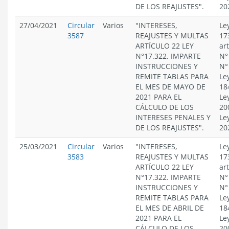
DE LOS REAJUSTES".
20
27/04/2021
Circular
Varios
"INTERESES,
Le
3587
REAJUSTES Y MULTAS
17
ARTÍCULO 22 LEY
ar
N°17.322. IMPARTE
N°
INSTRUCCIONES Y
N°
REMITE TABLAS PARA
Le
EL MES DE MAYO DE
18
2021 PARA EL
Le
CÁLCULO DE LOS
20
INTERESES PENALES Y
Le
DE LOS REAJUSTES".
20
25/03/2021
Circular
Varios
"INTERESES,
Le
3583
REAJUSTES Y MULTAS
17
ARTÍCULO 22 LEY
ar
N°17.322. IMPARTE
N°
INSTRUCCIONES Y
N°
REMITE TABLAS PARA
Le
EL MES DE ABRIL DE
18
2021 PARA EL
Le
CÁLCULO DE LOS
20