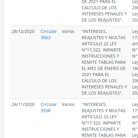
DE 2021 PARA EL
Le
CÁLCULO DE LOS
20
INTERESES PENALES Y
Le
DE LOS REAJUSTES".
20
28/12/2020
Circular
Varios
"INTERESES,
Le
3563
REAJUSTES Y MULTAS
17
ARTÍCULO 22 LEY
ar
N°17.322. IMPARTE
N°
INSTRUCCIONES Y
N°
REMITE TABLAS PARA
Le
EL MES DE ENERO DE
18
2021 PARA EL
Le
CÁLCULO DE LOS
20
INTERESES PENALES Y
Le
DE LOS REAJUSTES".
20
24/11/2020
Circular
Varios
"INTERESES,
Le
3558
REAJUSTES Y MULTAS
17
ARTÍCULO 22 LEY
ar
N°17.322. IMPARTE
N°
INSTRUCCIONES Y
N°
REMITE TABLAS PARA
Le