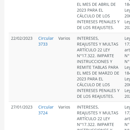
EL MES DE ABRIL DE
18
2023 PARA EL
Le
CÁLCULO DE LOS
20
INTERESES PENALES Y
Le
DE LOS REAJUSTES.
20
22/02/2023
Circular
Varios
INTERESES,
Le
3733
REAJUSTES Y MULTAS
17
ARTÍCULO 22 LEY
ar
N°17.322. IMPARTE
N°
INSTRUCCIONES Y
N°
REMITE TABLAS PARA
Le
EL MES DE MARZO DE
18
2023 PARA EL
Le
CÁLCULO DE LOS
20
INTERESES PENALES Y
Le
DE LOS REAJUSTES.
20
27/01/2023
Circular
Varios
INTERESES,
Le
3724
REAJUSTES Y MULTAS
17
ARTÍCULO 22 LEY
ar
N°17.322. IMPARTE
N°