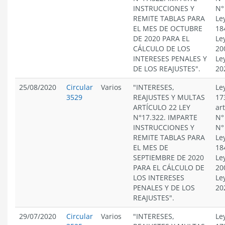
INSTRUCCIONES Y
N°
REMITE TABLAS PARA
Le
EL MES DE OCTUBRE
18
DE 2020 PARA EL
Le
CÁLCULO DE LOS
20
INTERESES PENALES Y
Le
DE LOS REAJUSTES".
20
25/08/2020
Circular
Varios
"INTERESES,
Le
3529
REAJUSTES Y MULTAS
17
ARTÍCULO 22 LEY
ar
N°17.322. IMPARTE
N°
INSTRUCCIONES Y
N°
REMITE TABLAS PARA
Le
EL MES DE
18
SEPTIEMBRE DE 2020
Le
PARA EL CÁLCULO DE
20
LOS INTERESES
Le
PENALES Y DE LOS
20
REAJUSTES".
29/07/2020
Circular
Varios
"INTERESES,
Le