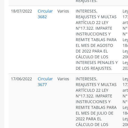
REAJUSTES.
18/07/2022
Circular
Varios
INTERESES,
Le
3682
REAJUSTES Y MULTAS
17
ARTÍCULO 22 LEY
ar
N°17.322. IMPARTE
N°
INSTRUCCIONES Y
N°
REMITE TABLAS PARA
Le
EL MES DE AGOSTO
18
DE 2022 PARA EL
Le
CÁLCULO DE LOS
20
INTERESES PENALES Y
Le
DE LOS REAJUSTES.
20
17/06/2022
Circular
Varios
INTERESES,
Le
3677
REAJUSTES Y MULTAS
17
ARTÍCULO 22 LEY
ar
N°17.322. IMPARTE
N°
INSTRUCCIONES Y
N°
REMITE TABLAS PARA
Le
EL MES DE JULIO DE
18
2022 PARA EL
Le
CÁLCULO DE LOS
20