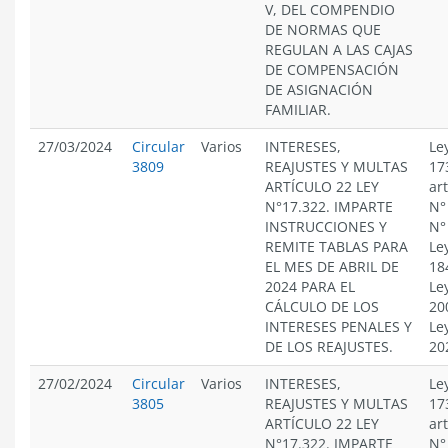
V, DEL COMPENDIO
DE NORMAS QUE
REGULAN A LAS CAJAS
DE COMPENSACIÓN
DE ASIGNACIÓN
FAMILIAR.
27/03/2024
Circular
Varios
INTERESES,
Le
3809
REAJUSTES Y MULTAS
17
ARTÍCULO 22 LEY
ar
N°17.322. IMPARTE
N°
INSTRUCCIONES Y
N°
REMITE TABLAS PARA
Le
EL MES DE ABRIL DE
18
2024 PARA EL
Le
CÁLCULO DE LOS
20
INTERESES PENALES Y
Le
DE LOS REAJUSTES.
20
27/02/2024
Circular
Varios
INTERESES,
Le
3805
REAJUSTES Y MULTAS
17
ARTÍCULO 22 LEY
ar
N°17.322. IMPARTE
N°