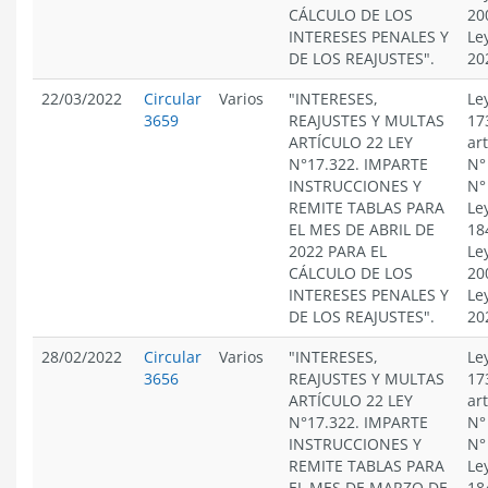
CÁLCULO DE LOS
20
INTERESES PENALES Y
Le
DE LOS REAJUSTES".
20
22/03/2022
Circular
Varios
"INTERESES,
Le
3659
REAJUSTES Y MULTAS
17
ARTÍCULO 22 LEY
ar
N°17.322. IMPARTE
N°
INSTRUCCIONES Y
N°
REMITE TABLAS PARA
Le
EL MES DE ABRIL DE
18
2022 PARA EL
Le
CÁLCULO DE LOS
20
INTERESES PENALES Y
Le
DE LOS REAJUSTES".
20
28/02/2022
Circular
Varios
"INTERESES,
Le
3656
REAJUSTES Y MULTAS
17
ARTÍCULO 22 LEY
ar
N°17.322. IMPARTE
N°
INSTRUCCIONES Y
N°
REMITE TABLAS PARA
Le
EL MES DE MARZO DE
18