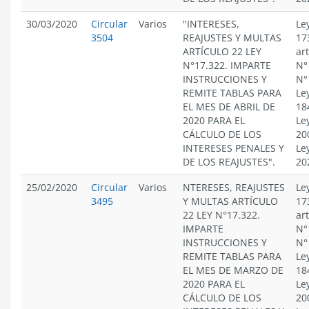
30/03/2020
Circular
Varios
"INTERESES,
Le
3504
REAJUSTES Y MULTAS
17
ARTÍCULO 22 LEY
ar
N°17.322. IMPARTE
N°
INSTRUCCIONES Y
N°
REMITE TABLAS PARA
Le
EL MES DE ABRIL DE
18
2020 PARA EL
Le
CÁLCULO DE LOS
20
INTERESES PENALES Y
Le
DE LOS REAJUSTES".
20
25/02/2020
Circular
Varios
NTERESES, REAJUSTES
Le
3495
Y MULTAS ARTÍCULO
17
22 LEY N°17.322.
ar
IMPARTE
N°
INSTRUCCIONES Y
N°
REMITE TABLAS PARA
Le
EL MES DE MARZO DE
18
2020 PARA EL
Le
CÁLCULO DE LOS
20