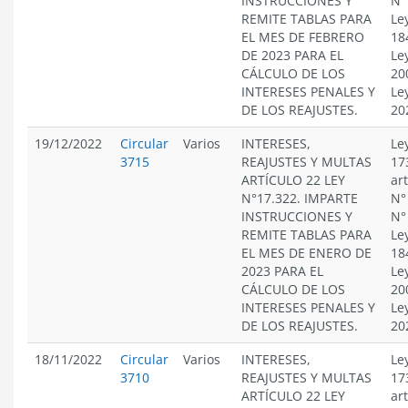
INSTRUCCIONES Y
N°
REMITE TABLAS PARA
Le
EL MES DE FEBRERO
18
DE 2023 PARA EL
Le
CÁLCULO DE LOS
20
INTERESES PENALES Y
Le
DE LOS REAJUSTES.
20
19/12/2022
Circular
Varios
INTERESES,
Le
3715
REAJUSTES Y MULTAS
17
ARTÍCULO 22 LEY
ar
N°17.322. IMPARTE
N°
INSTRUCCIONES Y
N°
REMITE TABLAS PARA
Le
EL MES DE ENERO DE
18
2023 PARA EL
Le
CÁLCULO DE LOS
20
INTERESES PENALES Y
Le
DE LOS REAJUSTES.
20
18/11/2022
Circular
Varios
INTERESES,
Le
3710
REAJUSTES Y MULTAS
17
ARTÍCULO 22 LEY
ar