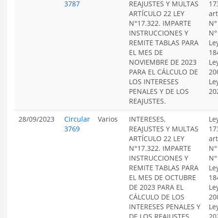
3787
REAJUSTES Y MULTAS
17
ARTÍCULO 22 LEY
ar
N°17.322. IMPARTE
N°
INSTRUCCIONES Y
N°
REMITE TABLAS PARA
Le
EL MES DE
18
NOVIEMBRE DE 2023
Le
PARA EL CÁLCULO DE
20
LOS INTERESES
Le
PENALES Y DE LOS
20
REAJUSTES.
28/09/2023
Circular
Varios
INTERESES,
Le
3769
REAJUSTES Y MULTAS
17
ARTÍCULO 22 LEY
ar
N°17.322. IMPARTE
N°
INSTRUCCIONES Y
N°
REMITE TABLAS PARA
Le
EL MES DE OCTUBRE
18
DE 2023 PARA EL
Le
CÁLCULO DE LOS
20
INTERESES PENALES Y
Le
DE LOS REAJUSTES.
20