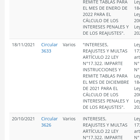
REMITE TABLAS PARA
Le
EL MES DE ENERO DE
18
2022 PARA EL
Le
CÁLCULO DE LOS
20
INTERESES PENALES Y
Le
DE LOS REAJUSTES".
20
18/11/2021
Circular
Varios
"INTERESES,
Le
3633
REAJUSTES Y MULTAS
17
ARTÍCULO 22 LEY
ar
N°17.322. IMPARTE
N°
INSTRUCCIONES Y
N°
REMITE TABLAS PARA
Le
EL MES DE DICIEMBRE
18
DE 2021 PARA EL
Le
CÁLCULO DE LOS
20
INTERESES PENALES Y
Le
DE LOS REAJUSTES".
20
20/10/2021
Circular
Varios
INTERESES,
Le
3626
REAJUSTES Y MULTAS
17
ARTÍCULO 22 LEY
ar
N°17.322. IMPARTE
N°