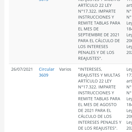
ARTÍCULO 22 LEY
ar
N°17.322. IMPARTE
N°
INSTRUCCIONES Y
N°
REMITE TABLAS PARA
Le
EL MES DE
18
SEPTIEMBRE DE 2021
Le
PARA EL CÁLCULO DE
20
LOS INTERESES
Le
PENALES Y DE LOS
20
REAJUSTES".
26/07/2021
Circular
Varios
"INTERESES,
Le
3609
REAJUSTES Y MULTAS
17
ARTÍCULO 22 LEY
ar
N°17.322. IMPARTE
N°
INSTRUCCIONES Y
N°
REMITE TABLAS PARA
Le
EL MES DE AGOSTO
18
DE 2021 PARA EL
Le
CÁLCULO DE LOS
20
INTERESES PENALES Y
Le
DE LOS REAJUSTES".
20