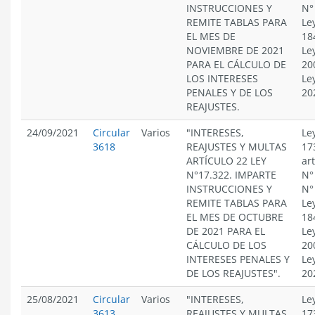
INSTRUCCIONES Y
N°
REMITE TABLAS PARA
Le
EL MES DE
18
NOVIEMBRE DE 2021
Le
PARA EL CÁLCULO DE
20
LOS INTERESES
Le
PENALES Y DE LOS
20
REAJUSTES.
24/09/2021
Circular
Varios
"INTERESES,
Le
3618
REAJUSTES Y MULTAS
17
ARTÍCULO 22 LEY
ar
N°17.322. IMPARTE
N°
INSTRUCCIONES Y
N°
REMITE TABLAS PARA
Le
EL MES DE OCTUBRE
18
DE 2021 PARA EL
Le
CÁLCULO DE LOS
20
INTERESES PENALES Y
Le
DE LOS REAJUSTES".
20
25/08/2021
Circular
Varios
"INTERESES,
Le
3613
REAJUSTES Y MULTAS
17