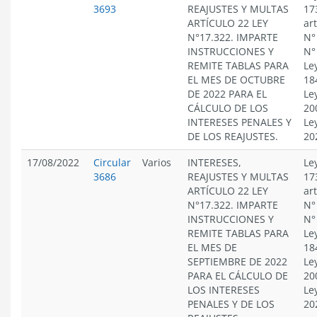
3693
REAJUSTES Y MULTAS
17
ARTÍCULO 22 LEY
ar
N°17.322. IMPARTE
N°
INSTRUCCIONES Y
N°
REMITE TABLAS PARA
Le
EL MES DE OCTUBRE
18
DE 2022 PARA EL
Le
CÁLCULO DE LOS
20
INTERESES PENALES Y
Le
DE LOS REAJUSTES.
20
17/08/2022
Circular
Varios
INTERESES,
Le
3686
REAJUSTES Y MULTAS
17
ARTÍCULO 22 LEY
ar
N°17.322. IMPARTE
N°
INSTRUCCIONES Y
N°
REMITE TABLAS PARA
Le
EL MES DE
18
SEPTIEMBRE DE 2022
Le
PARA EL CÁLCULO DE
20
LOS INTERESES
Le
PENALES Y DE LOS
20