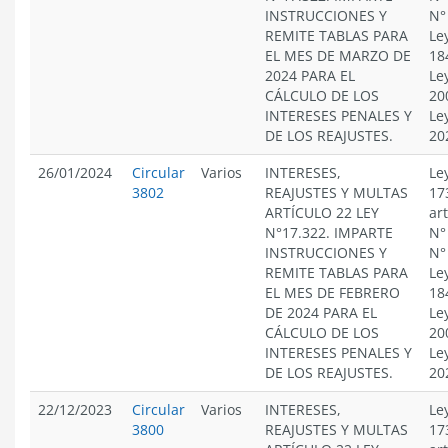
INSTRUCCIONES Y
N°
REMITE TABLAS PARA
Le
EL MES DE MARZO DE
18
2024 PARA EL
Le
CÁLCULO DE LOS
20
INTERESES PENALES Y
Le
DE LOS REAJUSTES.
20
26/01/2024
Circular
Varios
INTERESES,
Le
3802
REAJUSTES Y MULTAS
17
ARTÍCULO 22 LEY
ar
N°17.322. IMPARTE
N°
INSTRUCCIONES Y
N°
REMITE TABLAS PARA
Le
EL MES DE FEBRERO
18
DE 2024 PARA EL
Le
CÁLCULO DE LOS
20
INTERESES PENALES Y
Le
DE LOS REAJUSTES.
20
22/12/2023
Circular
Varios
INTERESES,
Le
3800
REAJUSTES Y MULTAS
17