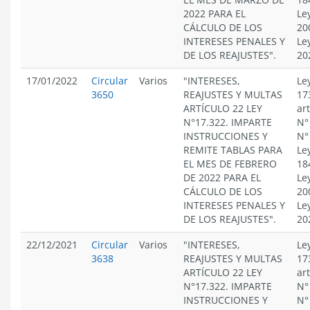
2022 PARA EL
Le
CÁLCULO DE LOS
20
INTERESES PENALES Y
Le
DE LOS REAJUSTES".
20
17/01/2022
Circular
Varios
"INTERESES,
Le
3650
REAJUSTES Y MULTAS
17
ARTÍCULO 22 LEY
ar
N°17.322. IMPARTE
N°
INSTRUCCIONES Y
N°
REMITE TABLAS PARA
Le
EL MES DE FEBRERO
18
DE 2022 PARA EL
Le
CÁLCULO DE LOS
20
INTERESES PENALES Y
Le
DE LOS REAJUSTES".
20
22/12/2021
Circular
Varios
"INTERESES,
Le
3638
REAJUSTES Y MULTAS
17
ARTÍCULO 22 LEY
ar
N°17.322. IMPARTE
N°
INSTRUCCIONES Y
N°