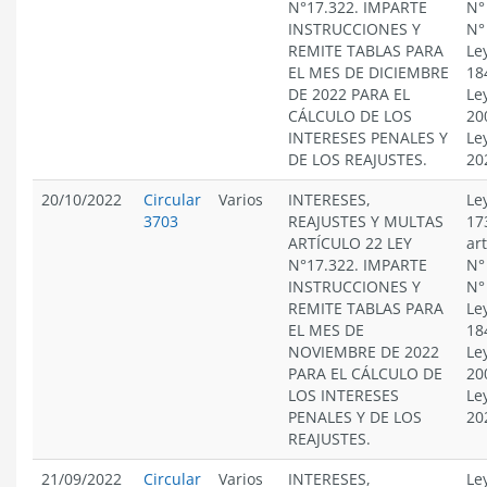
N°17.322. IMPARTE
N°
INSTRUCCIONES Y
N°
REMITE TABLAS PARA
Le
EL MES DE DICIEMBRE
18
DE 2022 PARA EL
Le
CÁLCULO DE LOS
20
INTERESES PENALES Y
Le
DE LOS REAJUSTES.
20
20/10/2022
Circular
Varios
INTERESES,
Le
3703
REAJUSTES Y MULTAS
17
ARTÍCULO 22 LEY
ar
N°17.322. IMPARTE
N°
INSTRUCCIONES Y
N°
REMITE TABLAS PARA
Le
EL MES DE
18
NOVIEMBRE DE 2022
Le
PARA EL CÁLCULO DE
20
LOS INTERESES
Le
PENALES Y DE LOS
20
REAJUSTES.
21/09/2022
Circular
Varios
INTERESES,
Le