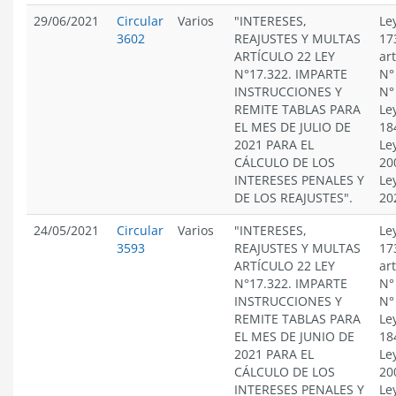
29/06/2021
Circular
Varios
"INTERESES,
Le
3602
REAJUSTES Y MULTAS
17
ARTÍCULO 22 LEY
ar
N°17.322. IMPARTE
N°
INSTRUCCIONES Y
N°
REMITE TABLAS PARA
Le
EL MES DE JULIO DE
18
2021 PARA EL
Le
CÁLCULO DE LOS
20
INTERESES PENALES Y
Le
DE LOS REAJUSTES".
20
24/05/2021
Circular
Varios
"INTERESES,
Le
3593
REAJUSTES Y MULTAS
17
ARTÍCULO 22 LEY
ar
N°17.322. IMPARTE
N°
INSTRUCCIONES Y
N°
REMITE TABLAS PARA
Le
EL MES DE JUNIO DE
18
2021 PARA EL
Le
CÁLCULO DE LOS
20
INTERESES PENALES Y
Le