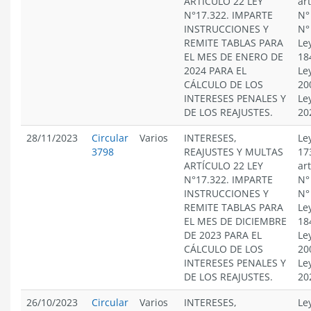
ARTÍCULO 22 LEY
ar
N°17.322. IMPARTE
N°
INSTRUCCIONES Y
N°
REMITE TABLAS PARA
Le
EL MES DE ENERO DE
18
2024 PARA EL
Le
CÁLCULO DE LOS
20
INTERESES PENALES Y
Le
DE LOS REAJUSTES.
20
28/11/2023
Circular
Varios
INTERESES,
Le
3798
REAJUSTES Y MULTAS
17
ARTÍCULO 22 LEY
ar
N°17.322. IMPARTE
N°
INSTRUCCIONES Y
N°
REMITE TABLAS PARA
Le
EL MES DE DICIEMBRE
18
DE 2023 PARA EL
Le
CÁLCULO DE LOS
20
INTERESES PENALES Y
Le
DE LOS REAJUSTES.
20
26/10/2023
Circular
Varios
INTERESES,
Le