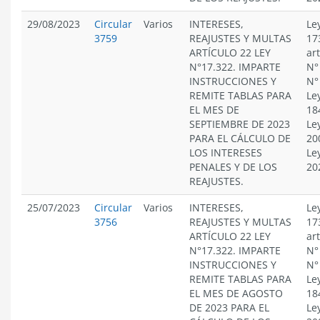
29/08/2023
Circular
Varios
INTERESES,
Le
3759
REAJUSTES Y MULTAS
17
ARTÍCULO 22 LEY
ar
N°17.322. IMPARTE
N°
INSTRUCCIONES Y
N°
REMITE TABLAS PARA
Le
EL MES DE
18
SEPTIEMBRE DE 2023
Le
PARA EL CÁLCULO DE
20
LOS INTERESES
Le
PENALES Y DE LOS
20
REAJUSTES.
25/07/2023
Circular
Varios
INTERESES,
Le
3756
REAJUSTES Y MULTAS
17
ARTÍCULO 22 LEY
ar
N°17.322. IMPARTE
N°
INSTRUCCIONES Y
N°
REMITE TABLAS PARA
Le
EL MES DE AGOSTO
18
DE 2023 PARA EL
Le