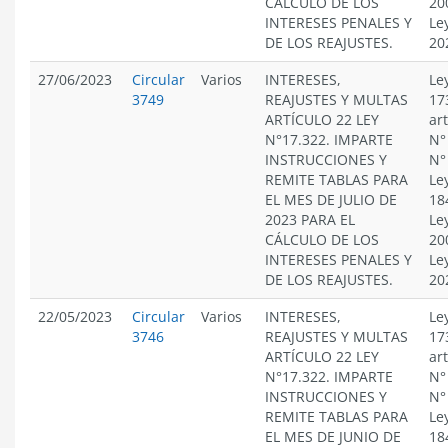
CÁLCULO DE LOS
20
INTERESES PENALES Y
Le
DE LOS REAJUSTES.
20
27/06/2023
Circular
Varios
INTERESES,
Le
3749
REAJUSTES Y MULTAS
17
ARTÍCULO 22 LEY
ar
N°17.322. IMPARTE
N°
INSTRUCCIONES Y
N°
REMITE TABLAS PARA
Le
EL MES DE JULIO DE
18
2023 PARA EL
Le
CÁLCULO DE LOS
20
INTERESES PENALES Y
Le
DE LOS REAJUSTES.
20
22/05/2023
Circular
Varios
INTERESES,
Le
3746
REAJUSTES Y MULTAS
17
ARTÍCULO 22 LEY
ar
N°17.322. IMPARTE
N°
INSTRUCCIONES Y
N°
REMITE TABLAS PARA
Le
EL MES DE JUNIO DE
18