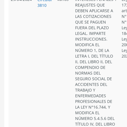
REAJUSTES QUE
17
3810
DEBEN APLICARSE A
ar
LAS COTIZACIONES
N°
QUE SE PAGUEN
N°
FUERA DEL PLAZO
Le
LEGAL. IMPARTE
18
INSTRUCCIONES.
Le
MODIFICA EL
20
NÚMERO 1, DE LA
Le
LETRA I, DEL TÍTULO
20
II, DEL LIBRO II, DEL
COMPENDIO DE
NORMAS DEL
SEGURO SOCIAL DE
ACCIDENTES DEL
TRABAJO Y
ENFERMEDADES
PROFESIONALES DE
LA LEY N°16.744, Y
MODIFICA EL
NÚMERO 5.4.5.6 DEL
TÍTULO IV, DEL LIBRO