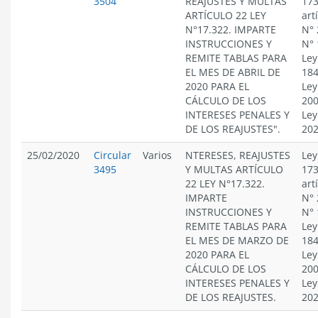
3504
REAJUSTES Y MULTAS
173
ARTÍCULO 22 LEY
art
N°17.322. IMPARTE
N° 
INSTRUCCIONES Y
N° 
REMITE TABLAS PARA
Ley
EL MES DE ABRIL DE
184
2020 PARA EL
Ley
CÁLCULO DE LOS
200
INTERESES PENALES Y
Ley
DE LOS REAJUSTES".
20
25/02/2020
Circular
Varios
NTERESES, REAJUSTES
Ley
3495
Y MULTAS ARTÍCULO
173
22 LEY N°17.322.
art
IMPARTE
N° 
INSTRUCCIONES Y
N° 
REMITE TABLAS PARA
Ley
EL MES DE MARZO DE
184
2020 PARA EL
Ley
CÁLCULO DE LOS
200
INTERESES PENALES Y
Ley
DE LOS REAJUSTES.
20