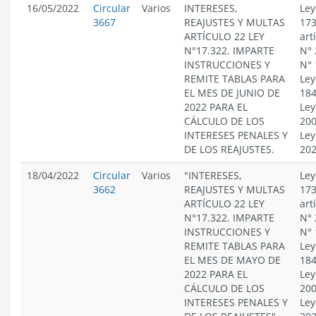
16/05/2022
Circular
Varios
INTERESES,
Ley
3667
REAJUSTES Y MULTAS
173
ARTÍCULO 22 LEY
art
N°17.322. IMPARTE
N° 
INSTRUCCIONES Y
N° 
REMITE TABLAS PARA
Ley
EL MES DE JUNIO DE
184
2022 PARA EL
Ley
CÁLCULO DE LOS
200
INTERESES PENALES Y
Ley
DE LOS REAJUSTES.
20
18/04/2022
Circular
Varios
"INTERESES,
Ley
3662
REAJUSTES Y MULTAS
173
ARTÍCULO 22 LEY
art
N°17.322. IMPARTE
N° 
INSTRUCCIONES Y
N° 
REMITE TABLAS PARA
Ley
EL MES DE MAYO DE
184
2022 PARA EL
Ley
CÁLCULO DE LOS
200
INTERESES PENALES Y
Ley