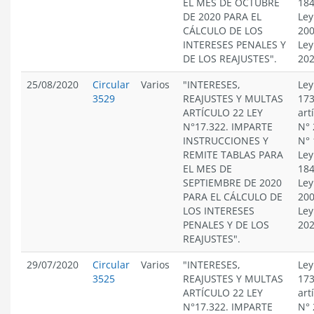
EL MES DE OCTUBRE
184
DE 2020 PARA EL
Ley
CÁLCULO DE LOS
200
INTERESES PENALES Y
Ley
DE LOS REAJUSTES".
20
25/08/2020
Circular
Varios
"INTERESES,
Ley
3529
REAJUSTES Y MULTAS
173
ARTÍCULO 22 LEY
art
N°17.322. IMPARTE
N° 
INSTRUCCIONES Y
N° 
REMITE TABLAS PARA
Ley
EL MES DE
184
SEPTIEMBRE DE 2020
Ley
PARA EL CÁLCULO DE
200
LOS INTERESES
Ley
PENALES Y DE LOS
20
REAJUSTES".
29/07/2020
Circular
Varios
"INTERESES,
Ley
3525
REAJUSTES Y MULTAS
173
ARTÍCULO 22 LEY
art
N°17.322. IMPARTE
N° 