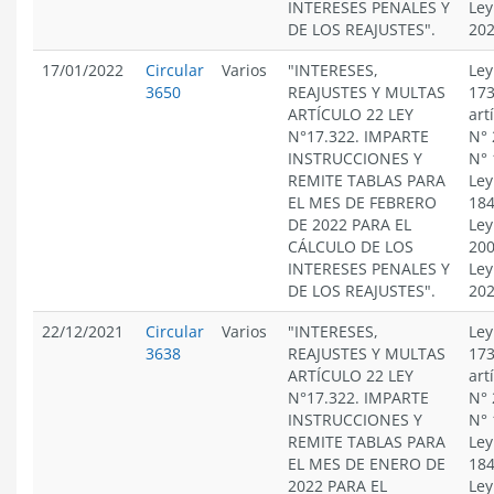
INTERESES PENALES Y
Ley
DE LOS REAJUSTES".
20
17/01/2022
Circular
Varios
"INTERESES,
Ley
3650
REAJUSTES Y MULTAS
173
ARTÍCULO 22 LEY
art
N°17.322. IMPARTE
N° 
INSTRUCCIONES Y
N° 
REMITE TABLAS PARA
Ley
EL MES DE FEBRERO
184
DE 2022 PARA EL
Ley
CÁLCULO DE LOS
200
INTERESES PENALES Y
Ley
DE LOS REAJUSTES".
20
22/12/2021
Circular
Varios
"INTERESES,
Ley
3638
REAJUSTES Y MULTAS
173
ARTÍCULO 22 LEY
art
N°17.322. IMPARTE
N° 
INSTRUCCIONES Y
N° 
REMITE TABLAS PARA
Ley
EL MES DE ENERO DE
184
2022 PARA EL
Ley