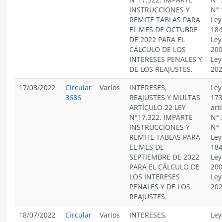
INSTRUCCIONES Y
N° 
REMITE TABLAS PARA
Ley
EL MES DE OCTUBRE
184
DE 2022 PARA EL
Ley
CÁLCULO DE LOS
200
INTERESES PENALES Y
Ley
DE LOS REAJUSTES.
20
17/08/2022
Circular
Varios
INTERESES,
Ley
3686
REAJUSTES Y MULTAS
173
ARTÍCULO 22 LEY
art
N°17.322. IMPARTE
N° 
INSTRUCCIONES Y
N° 
REMITE TABLAS PARA
Ley
EL MES DE
184
SEPTIEMBRE DE 2022
Ley
PARA EL CÁLCULO DE
200
LOS INTERESES
Ley
PENALES Y DE LOS
20
REAJUSTES.
18/07/2022
Circular
Varios
INTERESES,
Ley