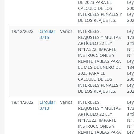
DE 2023 PARA EL
Ley
CÁLCULO DE LOS
200
INTERESES PENALES Y
Ley
DE LOS REAJUSTES.
20
19/12/2022
Circular
Varios
INTERESES,
Ley
3715
REAJUSTES Y MULTAS
173
ARTÍCULO 22 LEY
art
N°17.322. IMPARTE
N° 
INSTRUCCIONES Y
N° 
REMITE TABLAS PARA
Ley
EL MES DE ENERO DE
184
2023 PARA EL
Ley
CÁLCULO DE LOS
200
INTERESES PENALES Y
Ley
DE LOS REAJUSTES.
20
18/11/2022
Circular
Varios
INTERESES,
Ley
3710
REAJUSTES Y MULTAS
173
ARTÍCULO 22 LEY
art
N°17.322. IMPARTE
N° 
INSTRUCCIONES Y
N° 
REMITE TABLAS PARA
Ley