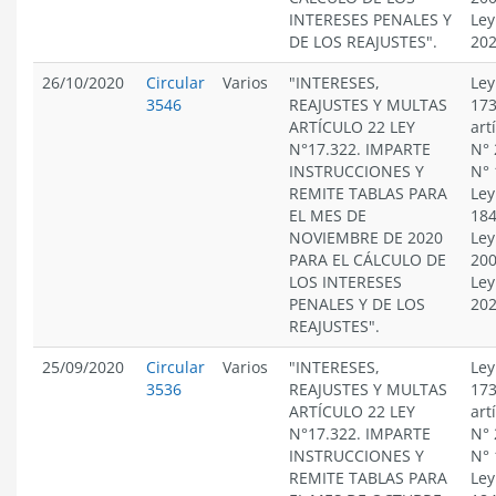
INTERESES PENALES Y
Ley
DE LOS REAJUSTES".
20
26/10/2020
Circular
Varios
"INTERESES,
Ley
3546
REAJUSTES Y MULTAS
173
ARTÍCULO 22 LEY
art
N°17.322. IMPARTE
N° 
INSTRUCCIONES Y
N° 
REMITE TABLAS PARA
Ley
EL MES DE
184
NOVIEMBRE DE 2020
Ley
PARA EL CÁLCULO DE
200
LOS INTERESES
Ley
PENALES Y DE LOS
20
REAJUSTES".
25/09/2020
Circular
Varios
"INTERESES,
Ley
3536
REAJUSTES Y MULTAS
173
ARTÍCULO 22 LEY
art
N°17.322. IMPARTE
N° 
INSTRUCCIONES Y
N° 
REMITE TABLAS PARA
Ley