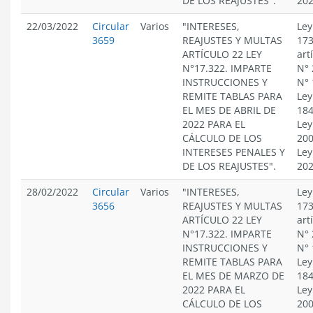
DE LOS REAJUSTES".
20
22/03/2022
Circular
Varios
"INTERESES,
Ley
3659
REAJUSTES Y MULTAS
173
ARTÍCULO 22 LEY
art
N°17.322. IMPARTE
N° 
INSTRUCCIONES Y
N° 
REMITE TABLAS PARA
Ley
EL MES DE ABRIL DE
184
2022 PARA EL
Ley
CÁLCULO DE LOS
200
INTERESES PENALES Y
Ley
DE LOS REAJUSTES".
20
28/02/2022
Circular
Varios
"INTERESES,
Ley
3656
REAJUSTES Y MULTAS
173
ARTÍCULO 22 LEY
art
N°17.322. IMPARTE
N° 
INSTRUCCIONES Y
N° 
REMITE TABLAS PARA
Ley
EL MES DE MARZO DE
184
2022 PARA EL
Ley
CÁLCULO DE LOS
200