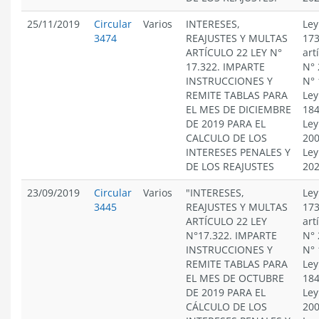
25/11/2019
Circular
Varios
INTERESES,
Ley
3474
REAJUSTES Y MULTAS
173
ARTÍCULO 22 LEY N°
art
17.322. IMPARTE
N° 
INSTRUCCIONES Y
N° 
REMITE TABLAS PARA
Ley
EL MES DE DICIEMBRE
184
DE 2019 PARA EL
Ley
CALCULO DE LOS
200
INTERESES PENALES Y
Ley
DE LOS REAJUSTES
20
23/09/2019
Circular
Varios
"INTERESES,
Ley
3445
REAJUSTES Y MULTAS
173
ARTÍCULO 22 LEY
art
N°17.322. IMPARTE
N° 
INSTRUCCIONES Y
N° 
REMITE TABLAS PARA
Ley
EL MES DE OCTUBRE
184
DE 2019 PARA EL
Ley
CÁLCULO DE LOS
200