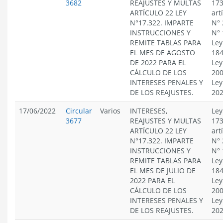
3682
REAJUSTES Y MULTAS
173
ARTÍCULO 22 LEY
art
N°17.322. IMPARTE
N° 
INSTRUCCIONES Y
N° 
REMITE TABLAS PARA
Ley
EL MES DE AGOSTO
184
DE 2022 PARA EL
Ley
CÁLCULO DE LOS
200
INTERESES PENALES Y
Ley
DE LOS REAJUSTES.
20
17/06/2022
Circular
Varios
INTERESES,
Ley
3677
REAJUSTES Y MULTAS
173
ARTÍCULO 22 LEY
art
N°17.322. IMPARTE
N° 
INSTRUCCIONES Y
N° 
REMITE TABLAS PARA
Ley
EL MES DE JULIO DE
184
2022 PARA EL
Ley
CÁLCULO DE LOS
200
INTERESES PENALES Y
Ley
DE LOS REAJUSTES.
20