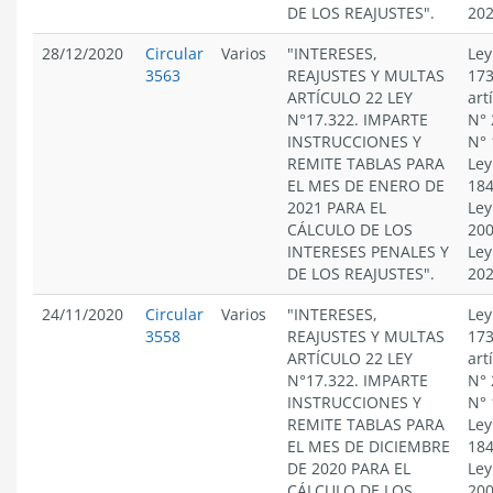
DE LOS REAJUSTES".
20
28/12/2020
Circular
Varios
"INTERESES,
Ley
3563
REAJUSTES Y MULTAS
173
ARTÍCULO 22 LEY
art
N°17.322. IMPARTE
N° 
INSTRUCCIONES Y
N° 
REMITE TABLAS PARA
Ley
EL MES DE ENERO DE
184
2021 PARA EL
Ley
CÁLCULO DE LOS
200
INTERESES PENALES Y
Ley
DE LOS REAJUSTES".
20
24/11/2020
Circular
Varios
"INTERESES,
Ley
3558
REAJUSTES Y MULTAS
173
ARTÍCULO 22 LEY
art
N°17.322. IMPARTE
N° 
INSTRUCCIONES Y
N° 
REMITE TABLAS PARA
Ley
EL MES DE DICIEMBRE
184
DE 2020 PARA EL
Ley
CÁLCULO DE LOS
200