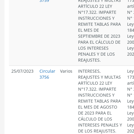
3759
REAJUSTES Y MULTAS
173
ARTÍCULO 22 LEY
art
N°17.322. IMPARTE
N° 
INSTRUCCIONES Y
N° 
REMITE TABLAS PARA
Ley
EL MES DE
184
SEPTIEMBRE DE 2023
Ley
PARA EL CÁLCULO DE
200
LOS INTERESES
Ley
PENALES Y DE LOS
20
REAJUSTES.
25/07/2023
Circular
Varios
INTERESES,
Ley
3756
REAJUSTES Y MULTAS
173
ARTÍCULO 22 LEY
art
N°17.322. IMPARTE
N° 
INSTRUCCIONES Y
N° 
REMITE TABLAS PARA
Ley
EL MES DE AGOSTO
184
DE 2023 PARA EL
Ley
CÁLCULO DE LOS
200
INTERESES PENALES Y
Ley
DE LOS REAJUSTES.
20