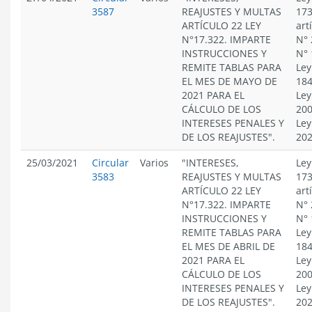
3587
REAJUSTES Y MULTAS
173
ARTÍCULO 22 LEY
art
N°17.322. IMPARTE
N° 
INSTRUCCIONES Y
N° 
REMITE TABLAS PARA
Ley
EL MES DE MAYO DE
184
2021 PARA EL
Ley
CÁLCULO DE LOS
200
INTERESES PENALES Y
Ley
DE LOS REAJUSTES".
20
25/03/2021
Circular
Varios
"INTERESES,
Ley
3583
REAJUSTES Y MULTAS
173
ARTÍCULO 22 LEY
art
N°17.322. IMPARTE
N° 
INSTRUCCIONES Y
N° 
REMITE TABLAS PARA
Ley
EL MES DE ABRIL DE
184
2021 PARA EL
Ley
CÁLCULO DE LOS
200
INTERESES PENALES Y
Ley
DE LOS REAJUSTES".
20