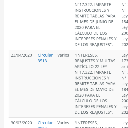
N°17.322. IMPARTE
N° 
INSTRUCCIONES Y
N° 
REMITE TABLAS PARA
Ley
EL MES DE JUNIO DE
184
2020 PARA EL
Ley
CÁLCULO DE LOS
200
INTERESES PENALES Y
Ley
DE LOS REAJUSTES".
20
23/04/2020
Circular
Varios
"INTERESES,
Ley
3513
REAJUSTES Y MULTAS
173
ARTÍCULO 22 LEY
art
N°17.322. IMPARTE
N° 
INSTRUCCIONES Y
N° 
REMITE TABLAS PARA
Ley
EL MES DE MAYO DE
184
2020 PARA EL
Ley
CÁLCULO DE LOS
200
INTERESES PENALES Y
Ley
DE LOS REAJUSTES".
20
30/03/2020
Circular
Varios
"INTERESES,
Ley