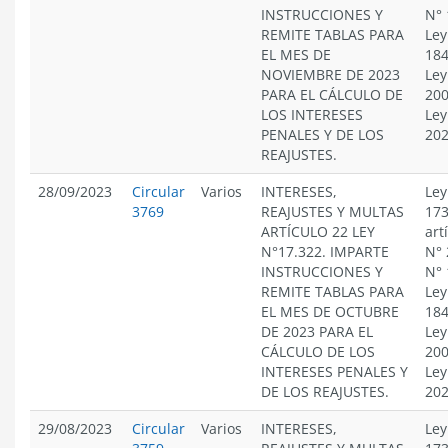
INSTRUCCIONES Y
N° 
REMITE TABLAS PARA
Ley
EL MES DE
184
NOVIEMBRE DE 2023
Ley
PARA EL CÁLCULO DE
200
LOS INTERESES
Ley
PENALES Y DE LOS
20
REAJUSTES.
28/09/2023
Circular
Varios
INTERESES,
Ley
3769
REAJUSTES Y MULTAS
173
ARTÍCULO 22 LEY
art
N°17.322. IMPARTE
N° 
INSTRUCCIONES Y
N° 
REMITE TABLAS PARA
Ley
EL MES DE OCTUBRE
184
DE 2023 PARA EL
Ley
CÁLCULO DE LOS
200
INTERESES PENALES Y
Ley
DE LOS REAJUSTES.
20
29/08/2023
Circular
Varios
INTERESES,
Ley