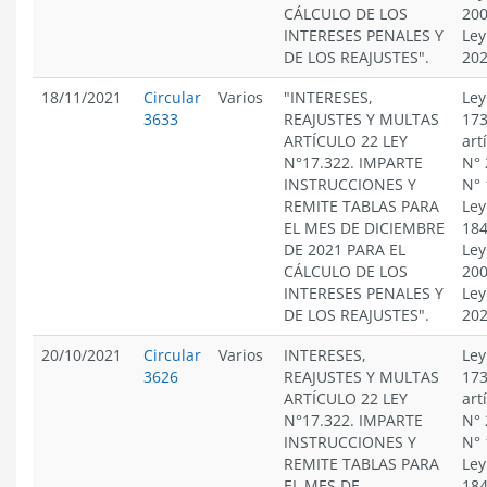
CÁLCULO DE LOS
200
INTERESES PENALES Y
Ley
DE LOS REAJUSTES".
20
18/11/2021
Circular
Varios
"INTERESES,
Ley
3633
REAJUSTES Y MULTAS
173
ARTÍCULO 22 LEY
art
N°17.322. IMPARTE
N° 
INSTRUCCIONES Y
N° 
REMITE TABLAS PARA
Ley
EL MES DE DICIEMBRE
184
DE 2021 PARA EL
Ley
CÁLCULO DE LOS
200
INTERESES PENALES Y
Ley
DE LOS REAJUSTES".
20
20/10/2021
Circular
Varios
INTERESES,
Ley
3626
REAJUSTES Y MULTAS
173
ARTÍCULO 22 LEY
art
N°17.322. IMPARTE
N° 
INSTRUCCIONES Y
N° 
REMITE TABLAS PARA
Ley
EL MES DE
184