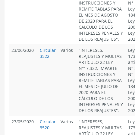
INSTRUCCIONES Y
N° 
REMITE TABLAS PARA
Ley
EL MES DE AGOSTO
184
DE 2020 PARA EL
Ley
CÁLCULO DE LOS
200
INTERESES PENALES Y
Ley
DE LOS REAJUSTES".
20
23/06/2020
Circular
Varios
"INTERESES,
Ley
3522
REAJUSTES Y MULTAS
173
ARTÍCULO 22 LEY
art
N°17.322. IMPARTE
N° 
INSTRUCCIONES Y
N° 
REMITE TABLAS PARA
Ley
EL MES DE JULIO DE
184
2020 PARA EL
Ley
CÁLCULO DE LOS
200
INTERESES PENALES Y
Ley
DE LOS REAJUSTES".
20
27/05/2020
Circular
Varios
"INTERESES,
Ley
3520
REAJUSTES Y MULTAS
173
ARTÍCULO 22 LEY
art