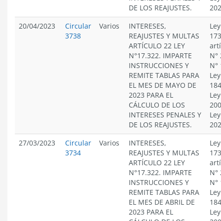
DE LOS REAJUSTES.
20
20/04/2023
Circular
Varios
INTERESES,
Ley
3738
REAJUSTES Y MULTAS
173
ARTÍCULO 22 LEY
art
N°17.322. IMPARTE
N° 
INSTRUCCIONES Y
N° 
REMITE TABLAS PARA
Ley
EL MES DE MAYO DE
184
2023 PARA EL
Ley
CÁLCULO DE LOS
200
INTERESES PENALES Y
Ley
DE LOS REAJUSTES.
20
27/03/2023
Circular
Varios
INTERESES,
Ley
3734
REAJUSTES Y MULTAS
173
ARTÍCULO 22 LEY
art
N°17.322. IMPARTE
N° 
INSTRUCCIONES Y
N° 
REMITE TABLAS PARA
Ley
EL MES DE ABRIL DE
184
2023 PARA EL
Ley