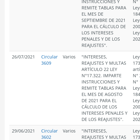
INSTRUCCIONES Y
N° 
REMITE TABLAS PARA
Ley
EL MES DE
184
SEPTIEMBRE DE 2021
Ley
PARA EL CÁLCULO DE
200
LOS INTERESES
Ley
PENALES Y DE LOS
20
REAJUSTES".
26/07/2021
Circular
Varios
"INTERESES,
Ley
3609
REAJUSTES Y MULTAS
173
ARTÍCULO 22 LEY
art
N°17.322. IMPARTE
N° 
INSTRUCCIONES Y
N° 
REMITE TABLAS PARA
Ley
EL MES DE AGOSTO
184
DE 2021 PARA EL
Ley
CÁLCULO DE LOS
200
INTERESES PENALES Y
Ley
DE LOS REAJUSTES".
20
29/06/2021
Circular
Varios
"INTERESES,
Ley
3602
REAJUSTES Y MULTAS
173