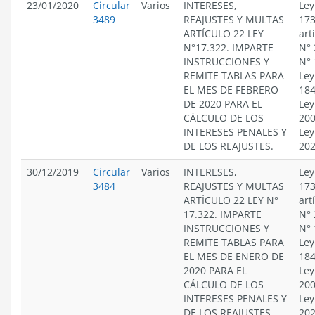
23/01/2020
Circular
Varios
INTERESES,
Ley
3489
REAJUSTES Y MULTAS
173
ARTÍCULO 22 LEY
art
N°17.322. IMPARTE
N° 
INSTRUCCIONES Y
N° 
REMITE TABLAS PARA
Ley
EL MES DE FEBRERO
184
DE 2020 PARA EL
Ley
CÁLCULO DE LOS
200
INTERESES PENALES Y
Ley
DE LOS REAJUSTES.
20
30/12/2019
Circular
Varios
INTERESES,
Ley
3484
REAJUSTES Y MULTAS
173
ARTÍCULO 22 LEY N°
art
17.322. IMPARTE
N° 
INSTRUCCIONES Y
N° 
REMITE TABLAS PARA
Ley
EL MES DE ENERO DE
184
2020 PARA EL
Ley
CÁLCULO DE LOS
200
INTERESES PENALES Y
Ley
DE LOS REAJUSTES.
20