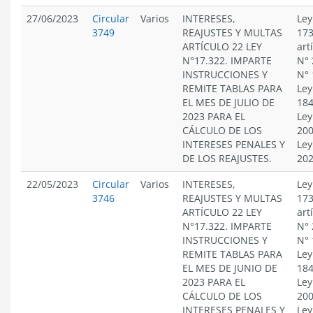
27/06/2023
Circular
Varios
INTERESES,
Ley
3749
REAJUSTES Y MULTAS
173
ARTÍCULO 22 LEY
art
N°17.322. IMPARTE
N° 
INSTRUCCIONES Y
N° 
REMITE TABLAS PARA
Ley
EL MES DE JULIO DE
184
2023 PARA EL
Ley
CÁLCULO DE LOS
200
INTERESES PENALES Y
Ley
DE LOS REAJUSTES.
20
22/05/2023
Circular
Varios
INTERESES,
Ley
3746
REAJUSTES Y MULTAS
173
ARTÍCULO 22 LEY
art
N°17.322. IMPARTE
N° 
INSTRUCCIONES Y
N° 
REMITE TABLAS PARA
Ley
EL MES DE JUNIO DE
184
2023 PARA EL
Ley
CÁLCULO DE LOS
200
INTERESES PENALES Y
Ley