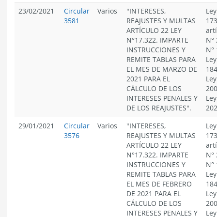
23/02/2021
Circular
Varios
"INTERESES,
Ley
3581
REAJUSTES Y MULTAS
173
ARTÍCULO 22 LEY
art
N°17.322. IMPARTE
N° 
INSTRUCCIONES Y
N° 
REMITE TABLAS PARA
Ley
EL MES DE MARZO DE
184
2021 PARA EL
Ley
CÁLCULO DE LOS
200
INTERESES PENALES Y
Ley
DE LOS REAJUSTES".
20
29/01/2021
Circular
Varios
"INTERESES,
Ley
3576
REAJUSTES Y MULTAS
173
ARTÍCULO 22 LEY
art
N°17.322. IMPARTE
N° 
INSTRUCCIONES Y
N° 
REMITE TABLAS PARA
Ley
EL MES DE FEBRERO
184
DE 2021 PARA EL
Ley
CÁLCULO DE LOS
200
INTERESES PENALES Y
Ley