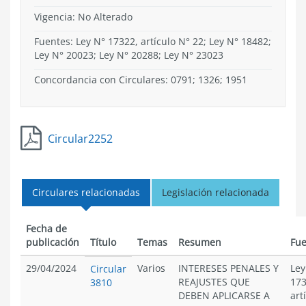
Vigencia:
No Alterado
Fuentes: Ley N° 17322, artículo N° 22; Ley N° 18482;
Ley N° 20023; Ley N° 20288; Ley N° 23023
Concordancia con Circulares: 0791; 1326; 1951
Circular2252
Circulares relacionadas
Legislación relacionada
Fecha de
publicación
Título
Temas
Resumen
Fue
29/04/2024
Varios
INTERESES PENALES Y
Ley
Circular
REAJUSTES QUE
173
3810
DEBEN APLICARSE A
art