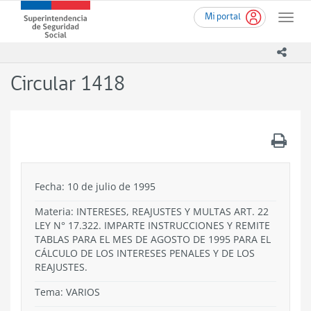
Ir
Superintendencia
Mi portal
al
Toggle
de
contenido
naviga
Seguridad
principal
icono
Social
(SUSESO)
Circular 1418
-
Gobierno
de
Chile
.
Fecha: 10 de julio de 1995
Materia: INTERESES, REAJUSTES Y MULTAS ART. 22
LEY N° 17.322. IMPARTE INSTRUCCIONES Y REMITE
TABLAS PARA EL MES DE AGOSTO DE 1995 PARA EL
CÁLCULO DE LOS INTERESES PENALES Y DE LOS
REAJUSTES.
Tema:
VARIOS