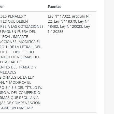
en
Fuentes
ESES PENALES Y
Ley N° 17322, artículo N°
STES QUE DEBEN
22; Ley N° 18379; Ley N°
ARSE A LAS COTIZACIONES
18482; Ley N° 20023; Ley
E PAGUEN FUERA DEL
N° 20288
 LEGAL. IMPARTE
UCCIONES. MODIFICA EL
 1, DE LA LETRA I, DEL
 II, DEL LIBRO II, DEL
NDIO DE NORMAS DEL
O SOCIAL DE
ENTES DEL TRABAJO Y
RMEDADES
SIONALES DE LA LEY
44, Y MODIFICA EL
 5.4.5.6 DEL TÍTULO IV,
IBRO V, DEL COMPENDIO
RMAS QUE REGULAN A
AJAS DE COMPENSACIÓN
IGNACIÓN FAMILIAR.