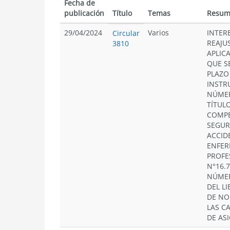
Fecha de
publicación
Título
Temas
Resum
29/04/2024
Varios
INTER
Circular
REAJU
3810
APLIC
QUE S
PLAZO
INSTR
NÚMERO
TÍTULO
COMPE
SEGUR
ACCID
ENFE
PROFE
N°16.7
NÚMERO
DEL L
DE NO
LAS C
DE AS