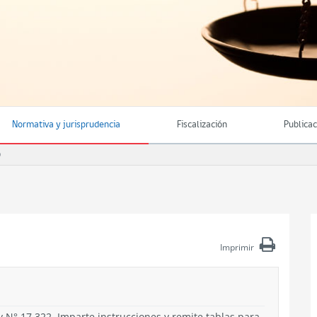
Normativa y jurisprudencia
Fiscalización
Publica
O
Imprimir
ey N° 17.322. Imparte instrucciones y remite tablas para