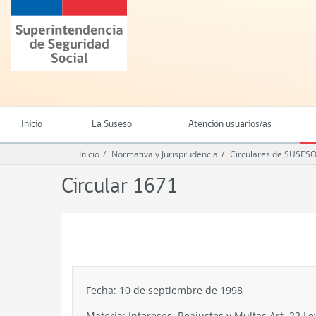
Ir
Superintendencia
al
de
contenido
Seguridad
principal
Social
(SUSESO)
-
Gobierno
de
Inicio
La Suseso
Atención usuarios/as
Chile
Inicio
Normativa y Jurisprudencia
Circulares de SUSES
Circular 1671
.
Fecha: 10 de septiembre de 1998
Materia: Intereses, Reajustes y Multas Art. 22 L