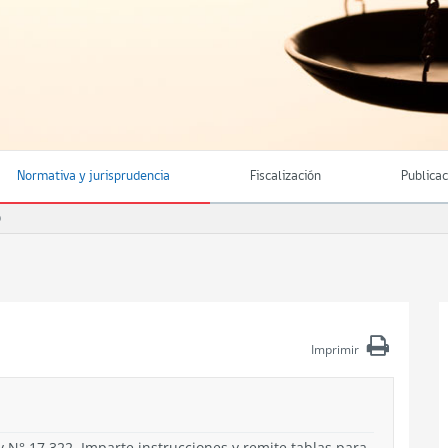
Normativa y jurisprudencia
Fiscalización
Publica
O
Imprimir
ey N° 17.322. Imparte instrucciones y remite tablas para