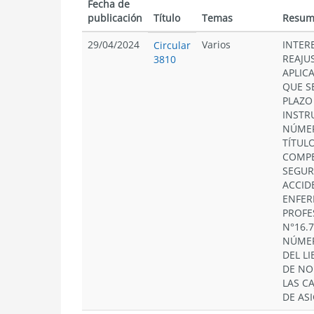
Fecha de
publicación
Título
Temas
Resum
29/04/2024
Varios
INTER
Circular
REAJU
3810
APLIC
QUE S
PLAZO
INSTR
NÚMERO
TÍTULO
COMPE
SEGUR
ACCID
ENFE
PROFE
N°16.7
NÚMERO
DEL L
DE NO
LAS C
DE AS