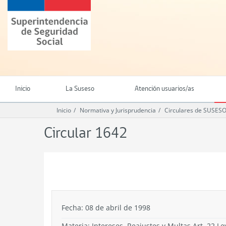
Ir
Superintendencia
al
de
contenido
Seguridad
principal
Social
(SUSESO)
-
Gobierno
de
Inicio
La Suseso
Atención usuarios/as
Chile
Inicio
Normativa y Jurisprudencia
Circulares de SUSES
Circular 1642
.
Fecha: 08 de abril de 1998
Materia: Intereses, Reajustes y Multas Art. 22 L