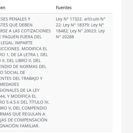
en
Fuentes
ESES PENALES Y
Ley N° 17322, artículo N°
STES QUE DEBEN
22; Ley N° 18379; Ley N°
ARSE A LAS COTIZACIONES
18482; Ley N° 20023; Ley
E PAGUEN FUERA DEL
N° 20288
 LEGAL. IMPARTE
UCCIONES. MODIFICA EL
 1, DE LA LETRA I, DEL
 II, DEL LIBRO II, DEL
NDIO DE NORMAS DEL
O SOCIAL DE
ENTES DEL TRABAJO Y
RMEDADES
SIONALES DE LA LEY
44, Y MODIFICA EL
 5.4.5.6 DEL TÍTULO IV,
IBRO V, DEL COMPENDIO
RMAS QUE REGULAN A
AJAS DE COMPENSACIÓN
IGNACIÓN FAMILIAR.