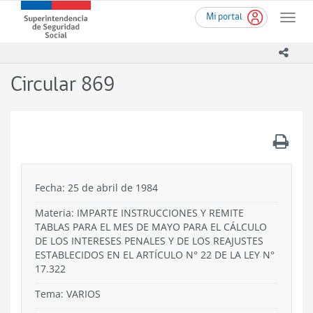
Ir
Superintendencia
Mi portal
al
Toggle
de
contenido
naviga
Seguridad
principal
icono
Social
(SUSESO)
Circular 869
-
Gobierno
de
Chile
.
Fecha: 25 de abril de 1984
Materia: IMPARTE INSTRUCCIONES Y REMITE
TABLAS PARA EL MES DE MAYO PARA EL CÁLCULO
DE LOS INTERESES PENALES Y DE LOS REAJUSTES
ESTABLECIDOS EN EL ARTÍCULO N° 22 DE LA LEY N°
17.322
Tema:
VARIOS