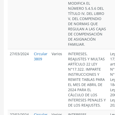
MODIFICA EL
NÚMERO 5.4.5.6 DEL
TÍTULO IV, DEL LIBRO
V, DEL COMPENDIO
DE NORMAS QUE
REGULAN A LAS CAJAS
DE COMPENSACIÓN
DE ASIGNACIÓN
FAMILIAR.
27/03/2024
Circular
Varios
INTERESES,
Le
3809
REAJUSTES Y MULTAS
17
ARTÍCULO 22 LEY
ar
N°17.322. IMPARTE
N°
INSTRUCCIONES Y
N°
REMITE TABLAS PARA
Le
EL MES DE ABRIL DE
18
2024 PARA EL
Le
CÁLCULO DE LOS
20
INTERESES PENALES Y
Le
DE LOS REAJUSTES.
20
27/02/2024
Circular
Varios
INTERESES,
Le