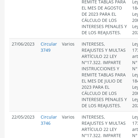
REMITE TABLAS PARA
Le
EL MES DE AGOSTO
18
DE 2023 PARA EL
Le
CÁLCULO DE LOS
20
INTERESES PENALES Y
Le
DE LOS REAJUSTES.
20
27/06/2023
Circular
Varios
INTERESES,
Le
3749
REAJUSTES Y MULTAS
17
ARTÍCULO 22 LEY
ar
N°17.322. IMPARTE
N°
INSTRUCCIONES Y
N°
REMITE TABLAS PARA
Le
EL MES DE JULIO DE
18
2023 PARA EL
Le
CÁLCULO DE LOS
20
INTERESES PENALES Y
Le
DE LOS REAJUSTES.
20
22/05/2023
Circular
Varios
INTERESES,
Le
3746
REAJUSTES Y MULTAS
17
ARTÍCULO 22 LEY
ar
N°17.322. IMPARTE
N°