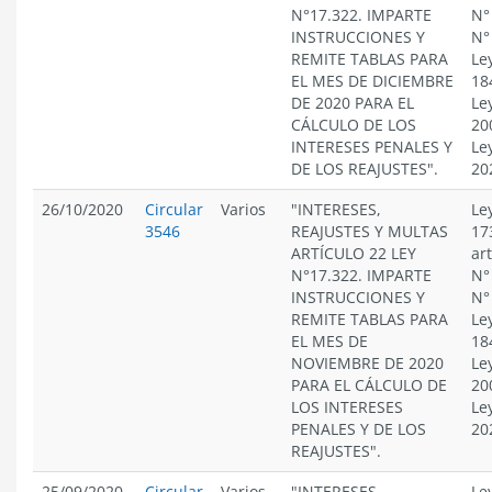
N°17.322. IMPARTE
N°
INSTRUCCIONES Y
N°
REMITE TABLAS PARA
Le
EL MES DE DICIEMBRE
18
DE 2020 PARA EL
Le
CÁLCULO DE LOS
20
INTERESES PENALES Y
Le
DE LOS REAJUSTES".
20
26/10/2020
Circular
Varios
"INTERESES,
Le
3546
REAJUSTES Y MULTAS
17
ARTÍCULO 22 LEY
ar
N°17.322. IMPARTE
N°
INSTRUCCIONES Y
N°
REMITE TABLAS PARA
Le
EL MES DE
18
NOVIEMBRE DE 2020
Le
PARA EL CÁLCULO DE
20
LOS INTERESES
Le
PENALES Y DE LOS
20
REAJUSTES".
25/09/2020
Circular
Varios
"INTERESES,
Le