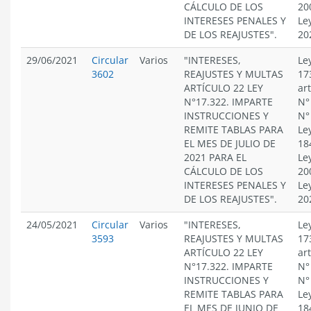
CÁLCULO DE LOS
20
INTERESES PENALES Y
Le
DE LOS REAJUSTES".
20
29/06/2021
Circular
Varios
"INTERESES,
Le
3602
REAJUSTES Y MULTAS
17
ARTÍCULO 22 LEY
ar
N°17.322. IMPARTE
N°
INSTRUCCIONES Y
N°
REMITE TABLAS PARA
Le
EL MES DE JULIO DE
18
2021 PARA EL
Le
CÁLCULO DE LOS
20
INTERESES PENALES Y
Le
DE LOS REAJUSTES".
20
24/05/2021
Circular
Varios
"INTERESES,
Le
3593
REAJUSTES Y MULTAS
17
ARTÍCULO 22 LEY
ar
N°17.322. IMPARTE
N°
INSTRUCCIONES Y
N°
REMITE TABLAS PARA
Le
EL MES DE JUNIO DE
18