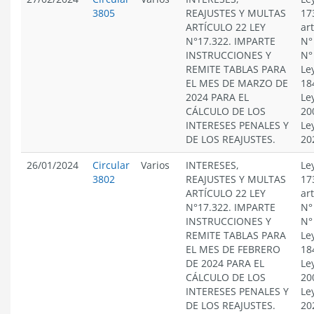
3805
REAJUSTES Y MULTAS
17
ARTÍCULO 22 LEY
ar
N°17.322. IMPARTE
N°
INSTRUCCIONES Y
N°
REMITE TABLAS PARA
Le
EL MES DE MARZO DE
18
2024 PARA EL
Le
CÁLCULO DE LOS
20
INTERESES PENALES Y
Le
DE LOS REAJUSTES.
20
26/01/2024
Circular
Varios
INTERESES,
Le
3802
REAJUSTES Y MULTAS
17
ARTÍCULO 22 LEY
ar
N°17.322. IMPARTE
N°
INSTRUCCIONES Y
N°
REMITE TABLAS PARA
Le
EL MES DE FEBRERO
18
DE 2024 PARA EL
Le
CÁLCULO DE LOS
20
INTERESES PENALES Y
Le
DE LOS REAJUSTES.
20