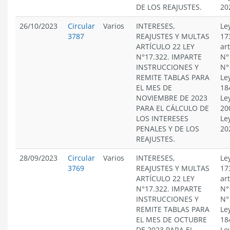
DE LOS REAJUSTES.
20
26/10/2023
Circular
Varios
INTERESES,
Le
3787
REAJUSTES Y MULTAS
17
ARTÍCULO 22 LEY
ar
N°17.322. IMPARTE
N°
INSTRUCCIONES Y
N°
REMITE TABLAS PARA
Le
EL MES DE
18
NOVIEMBRE DE 2023
Le
PARA EL CÁLCULO DE
20
LOS INTERESES
Le
PENALES Y DE LOS
20
REAJUSTES.
28/09/2023
Circular
Varios
INTERESES,
Le
3769
REAJUSTES Y MULTAS
17
ARTÍCULO 22 LEY
ar
N°17.322. IMPARTE
N°
INSTRUCCIONES Y
N°
REMITE TABLAS PARA
Le
EL MES DE OCTUBRE
18
DE 2023 PARA EL
Le