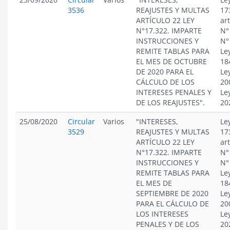
3536
REAJUSTES Y MULTAS
17
ARTÍCULO 22 LEY
ar
N°17.322. IMPARTE
N°
INSTRUCCIONES Y
N°
REMITE TABLAS PARA
Le
EL MES DE OCTUBRE
18
DE 2020 PARA EL
Le
CÁLCULO DE LOS
20
INTERESES PENALES Y
Le
DE LOS REAJUSTES".
20
25/08/2020
Circular
Varios
"INTERESES,
Le
3529
REAJUSTES Y MULTAS
17
ARTÍCULO 22 LEY
ar
N°17.322. IMPARTE
N°
INSTRUCCIONES Y
N°
REMITE TABLAS PARA
Le
EL MES DE
18
SEPTIEMBRE DE 2020
Le
PARA EL CÁLCULO DE
20
LOS INTERESES
Le
PENALES Y DE LOS
20