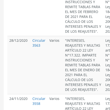
INSTRUCCIONES Y
N°
REMITE TABLAS PARA
Le
EL MES DE FEBRERO
18
DE 2021 PARA EL
Le
CÁLCULO DE LOS
20
INTERESES PENALES Y
Le
DE LOS REAJUSTES".
20
28/12/2020
Circular
Varios
"INTERESES,
Le
3563
REAJUSTES Y MULTAS
17
ARTÍCULO 22 LEY
ar
N°17.322. IMPARTE
N°
INSTRUCCIONES Y
N°
REMITE TABLAS PARA
Le
EL MES DE ENERO DE
18
2021 PARA EL
Le
CÁLCULO DE LOS
20
INTERESES PENALES Y
Le
DE LOS REAJUSTES".
20
24/11/2020
Circular
Varios
"INTERESES,
Le
3558
REAJUSTES Y MULTAS
17
ARTÍCULO 22 LEY
ar