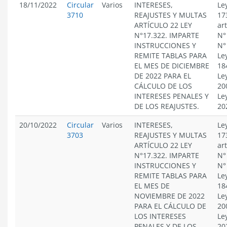
18/11/2022
Circular
Varios
INTERESES,
Le
3710
REAJUSTES Y MULTAS
17
ARTÍCULO 22 LEY
ar
N°17.322. IMPARTE
N°
INSTRUCCIONES Y
N°
REMITE TABLAS PARA
Le
EL MES DE DICIEMBRE
18
DE 2022 PARA EL
Le
CÁLCULO DE LOS
20
INTERESES PENALES Y
Le
DE LOS REAJUSTES.
20
20/10/2022
Circular
Varios
INTERESES,
Le
3703
REAJUSTES Y MULTAS
17
ARTÍCULO 22 LEY
ar
N°17.322. IMPARTE
N°
INSTRUCCIONES Y
N°
REMITE TABLAS PARA
Le
EL MES DE
18
NOVIEMBRE DE 2022
Le
PARA EL CÁLCULO DE
20
LOS INTERESES
Le
PENALES Y DE LOS
20