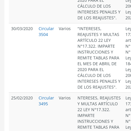
2020 PARA EL
Le
CÁLCULO DE LOS
20
INTERESES PENALES Y
Le
DE LOS REAJUSTES".
20
30/03/2020
Circular
Varios
"INTERESES,
Le
3504
REAJUSTES Y MULTAS
17
ARTÍCULO 22 LEY
ar
N°17.322. IMPARTE
N°
INSTRUCCIONES Y
N°
REMITE TABLAS PARA
Le
EL MES DE ABRIL DE
18
2020 PARA EL
Le
CÁLCULO DE LOS
20
INTERESES PENALES Y
Le
DE LOS REAJUSTES".
20
25/02/2020
Circular
Varios
NTERESES, REAJUSTES
Le
3495
Y MULTAS ARTÍCULO
17
22 LEY N°17.322.
ar
IMPARTE
N°
INSTRUCCIONES Y
N°
REMITE TABLAS PARA
Le