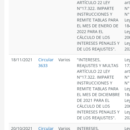
ARTÍCULO 22 LEY
ar
N°17.322. IMPARTE
N°
INSTRUCCIONES Y
N°
REMITE TABLAS PARA
Le
EL MES DE ENERO DE
18
2022 PARA EL
Le
CÁLCULO DE LOS
20
INTERESES PENALES Y
Le
DE LOS REAJUSTES".
20
18/11/2021
Circular
Varios
"INTERESES,
Le
3633
REAJUSTES Y MULTAS
17
ARTÍCULO 22 LEY
ar
N°17.322. IMPARTE
N°
INSTRUCCIONES Y
N°
REMITE TABLAS PARA
Le
EL MES DE DICIEMBRE
18
DE 2021 PARA EL
Le
CÁLCULO DE LOS
20
INTERESES PENALES Y
Le
DE LOS REAJUSTES".
20
20/10/2021
Circular
Varios
INTERESES,
Le