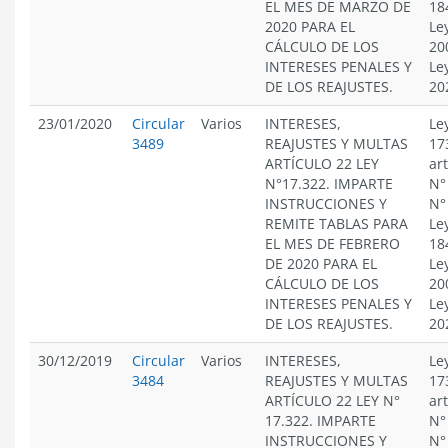
EL MES DE MARZO DE
18
2020 PARA EL
Le
CÁLCULO DE LOS
20
INTERESES PENALES Y
Le
DE LOS REAJUSTES.
20
23/01/2020
Circular
Varios
INTERESES,
Le
3489
REAJUSTES Y MULTAS
17
ARTÍCULO 22 LEY
ar
N°17.322. IMPARTE
N°
INSTRUCCIONES Y
N°
REMITE TABLAS PARA
Le
EL MES DE FEBRERO
18
DE 2020 PARA EL
Le
CÁLCULO DE LOS
20
INTERESES PENALES Y
Le
DE LOS REAJUSTES.
20
30/12/2019
Circular
Varios
INTERESES,
Le
3484
REAJUSTES Y MULTAS
17
ARTÍCULO 22 LEY N°
ar
17.322. IMPARTE
N°
INSTRUCCIONES Y
N°