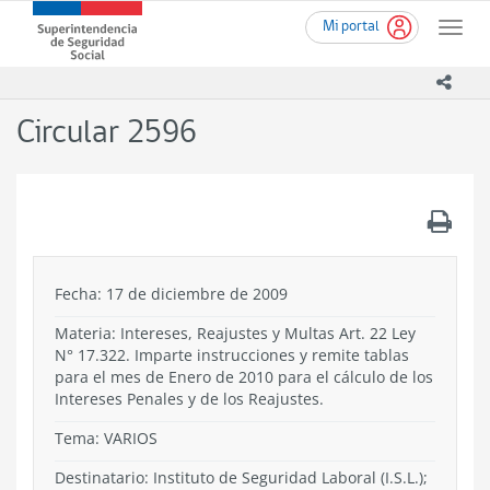
Ir
Superintendencia
Mi portal
al
Toggle
de
contenido
naviga
Seguridad
principal
icono
Social
(SUSESO)
Circular 2596
-
Gobierno
de
Chile
.
Fecha: 17 de diciembre de 2009
Materia: Intereses, Reajustes y Multas Art. 22 Ley
N° 17.322. Imparte instrucciones y remite tablas
para el mes de Enero de 2010 para el cálculo de los
Intereses Penales y de los Reajustes.
Tema:
VARIOS
Destinatario: Instituto de Seguridad Laboral (I.S.L.);