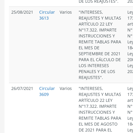
DE LOS REAJUSTES".
20
25/08/2021
Circular
Varios
"INTERESES,
Le
3613
REAJUSTES Y MULTAS
17
ARTÍCULO 22 LEY
ar
N°17.322. IMPARTE
N°
INSTRUCCIONES Y
N°
REMITE TABLAS PARA
Le
EL MES DE
18
SEPTIEMBRE DE 2021
Le
PARA EL CÁLCULO DE
20
LOS INTERESES
Le
PENALES Y DE LOS
20
REAJUSTES".
26/07/2021
Circular
Varios
"INTERESES,
Le
3609
REAJUSTES Y MULTAS
17
ARTÍCULO 22 LEY
ar
N°17.322. IMPARTE
N°
INSTRUCCIONES Y
N°
REMITE TABLAS PARA
Le
EL MES DE AGOSTO
18
DE 2021 PARA EL
Le