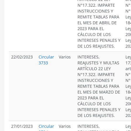
N°17.322. IMPARTE
N°
INSTRUCCIONES Y
N°
REMITE TABLAS PARA
Le
EL MES DE ABRIL DE
18
2023 PARA EL
Le
CÁLCULO DE LOS
20
INTERESES PENALES Y
Le
DE LOS REAJUSTES.
20
22/02/2023
Circular
Varios
INTERESES,
Le
3733
REAJUSTES Y MULTAS
17
ARTÍCULO 22 LEY
ar
N°17.322. IMPARTE
N°
INSTRUCCIONES Y
N°
REMITE TABLAS PARA
Le
EL MES DE MARZO DE
18
2023 PARA EL
Le
CÁLCULO DE LOS
20
INTERESES PENALES Y
Le
DE LOS REAJUSTES.
20
27/01/2023
Circular
Varios
INTERESES,
Le