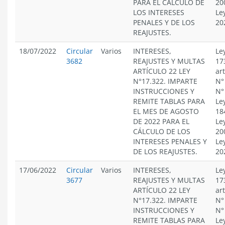
PARA EL CÁLCULO DE
20
LOS INTERESES
Le
PENALES Y DE LOS
20
REAJUSTES.
18/07/2022
Circular
Varios
INTERESES,
Le
3682
REAJUSTES Y MULTAS
17
ARTÍCULO 22 LEY
ar
N°17.322. IMPARTE
N°
INSTRUCCIONES Y
N°
REMITE TABLAS PARA
Le
EL MES DE AGOSTO
18
DE 2022 PARA EL
Le
CÁLCULO DE LOS
20
INTERESES PENALES Y
Le
DE LOS REAJUSTES.
20
17/06/2022
Circular
Varios
INTERESES,
Le
3677
REAJUSTES Y MULTAS
17
ARTÍCULO 22 LEY
ar
N°17.322. IMPARTE
N°
INSTRUCCIONES Y
N°
REMITE TABLAS PARA
Le