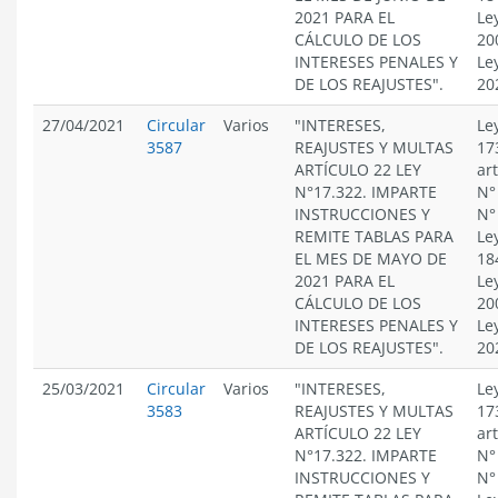
2021 PARA EL
Le
CÁLCULO DE LOS
20
INTERESES PENALES Y
Le
DE LOS REAJUSTES".
20
27/04/2021
Circular
Varios
"INTERESES,
Le
3587
REAJUSTES Y MULTAS
17
ARTÍCULO 22 LEY
ar
N°17.322. IMPARTE
N°
INSTRUCCIONES Y
N°
REMITE TABLAS PARA
Le
EL MES DE MAYO DE
18
2021 PARA EL
Le
CÁLCULO DE LOS
20
INTERESES PENALES Y
Le
DE LOS REAJUSTES".
20
25/03/2021
Circular
Varios
"INTERESES,
Le
3583
REAJUSTES Y MULTAS
17
ARTÍCULO 22 LEY
ar
N°17.322. IMPARTE
N°
INSTRUCCIONES Y
N°