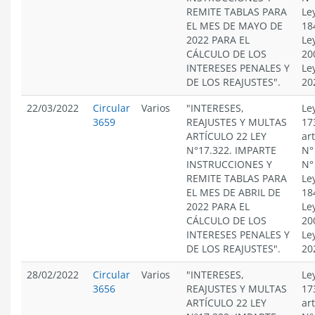
REMITE TABLAS PARA
Le
EL MES DE MAYO DE
18
2022 PARA EL
Le
CÁLCULO DE LOS
20
INTERESES PENALES Y
Le
DE LOS REAJUSTES".
20
22/03/2022
Circular
Varios
"INTERESES,
Le
3659
REAJUSTES Y MULTAS
17
ARTÍCULO 22 LEY
ar
N°17.322. IMPARTE
N°
INSTRUCCIONES Y
N°
REMITE TABLAS PARA
Le
EL MES DE ABRIL DE
18
2022 PARA EL
Le
CÁLCULO DE LOS
20
INTERESES PENALES Y
Le
DE LOS REAJUSTES".
20
28/02/2022
Circular
Varios
"INTERESES,
Le
3656
REAJUSTES Y MULTAS
17
ARTÍCULO 22 LEY
ar