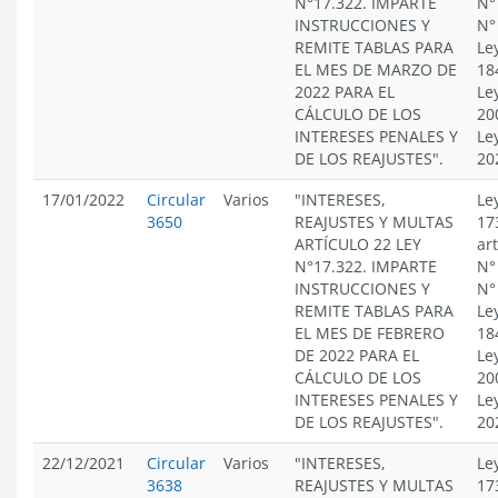
N°17.322. IMPARTE
N°
INSTRUCCIONES Y
N°
REMITE TABLAS PARA
Le
EL MES DE MARZO DE
18
2022 PARA EL
Le
CÁLCULO DE LOS
20
INTERESES PENALES Y
Le
DE LOS REAJUSTES".
20
17/01/2022
Circular
Varios
"INTERESES,
Le
3650
REAJUSTES Y MULTAS
17
ARTÍCULO 22 LEY
ar
N°17.322. IMPARTE
N°
INSTRUCCIONES Y
N°
REMITE TABLAS PARA
Le
EL MES DE FEBRERO
18
DE 2022 PARA EL
Le
CÁLCULO DE LOS
20
INTERESES PENALES Y
Le
DE LOS REAJUSTES".
20
22/12/2021
Circular
Varios
"INTERESES,
Le
3638
REAJUSTES Y MULTAS
17