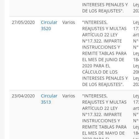
INTERESES PENALES Y
Le
DE LOS REAJUSTES".
20
27/05/2020
Circular
Varios
"INTERESES,
Le
3520
REAJUSTES Y MULTAS
17
ARTÍCULO 22 LEY
ar
N°17.322. IMPARTE
N°
INSTRUCCIONES Y
N°
REMITE TABLAS PARA
Le
EL MES DE JUNIO DE
18
2020 PARA EL
Le
CÁLCULO DE LOS
20
INTERESES PENALES Y
Le
DE LOS REAJUSTES".
20
23/04/2020
Circular
Varios
"INTERESES,
Le
3513
REAJUSTES Y MULTAS
17
ARTÍCULO 22 LEY
ar
N°17.322. IMPARTE
N°
INSTRUCCIONES Y
N°
REMITE TABLAS PARA
Le
EL MES DE MAYO DE
18