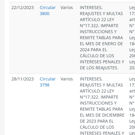
22/12/2023
Circular
Varios
INTERESES,
Le
3800
REAJUSTES Y MULTAS
17
ARTÍCULO 22 LEY
ar
N°17.322. IMPARTE
N°
INSTRUCCIONES Y
N°
REMITE TABLAS PARA
Le
EL MES DE ENERO DE
18
2024 PARA EL
Le
CÁLCULO DE LOS
20
INTERESES PENALES Y
Le
DE LOS REAJUSTES.
20
28/11/2023
Circular
Varios
INTERESES,
Le
3798
REAJUSTES Y MULTAS
17
ARTÍCULO 22 LEY
ar
N°17.322. IMPARTE
N°
INSTRUCCIONES Y
N°
REMITE TABLAS PARA
Le
EL MES DE DICIEMBRE
18
DE 2023 PARA EL
Le
CÁLCULO DE LOS
20
INTERESES PENALES Y
Le