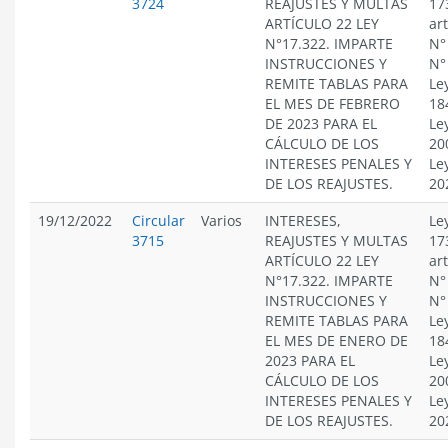
3724
REAJUSTES Y MULTAS
17
ARTÍCULO 22 LEY
ar
N°17.322. IMPARTE
N°
INSTRUCCIONES Y
N°
REMITE TABLAS PARA
Le
EL MES DE FEBRERO
18
DE 2023 PARA EL
Le
CÁLCULO DE LOS
20
INTERESES PENALES Y
Le
DE LOS REAJUSTES.
20
19/12/2022
Circular
Varios
INTERESES,
Le
3715
REAJUSTES Y MULTAS
17
ARTÍCULO 22 LEY
ar
N°17.322. IMPARTE
N°
INSTRUCCIONES Y
N°
REMITE TABLAS PARA
Le
EL MES DE ENERO DE
18
2023 PARA EL
Le
CÁLCULO DE LOS
20
INTERESES PENALES Y
Le
DE LOS REAJUSTES.
20