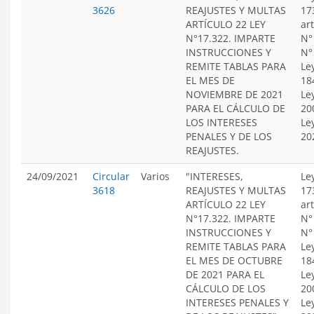
3626
REAJUSTES Y MULTAS
17
ARTÍCULO 22 LEY
ar
N°17.322. IMPARTE
N°
INSTRUCCIONES Y
N°
REMITE TABLAS PARA
Le
EL MES DE
18
NOVIEMBRE DE 2021
Le
PARA EL CÁLCULO DE
20
LOS INTERESES
Le
PENALES Y DE LOS
20
REAJUSTES.
24/09/2021
Circular
Varios
"INTERESES,
Le
3618
REAJUSTES Y MULTAS
17
ARTÍCULO 22 LEY
ar
N°17.322. IMPARTE
N°
INSTRUCCIONES Y
N°
REMITE TABLAS PARA
Le
EL MES DE OCTUBRE
18
DE 2021 PARA EL
Le
CÁLCULO DE LOS
20
INTERESES PENALES Y
Le