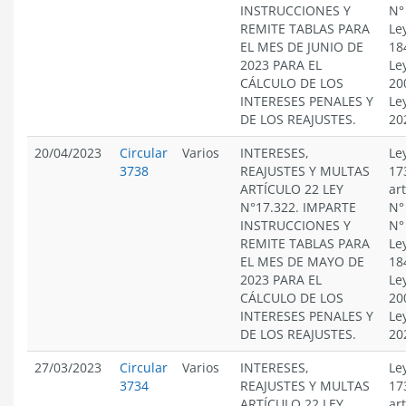
INSTRUCCIONES Y
N°
REMITE TABLAS PARA
Le
EL MES DE JUNIO DE
18
2023 PARA EL
Le
CÁLCULO DE LOS
20
INTERESES PENALES Y
Le
DE LOS REAJUSTES.
20
20/04/2023
Circular
Varios
INTERESES,
Le
3738
REAJUSTES Y MULTAS
17
ARTÍCULO 22 LEY
ar
N°17.322. IMPARTE
N°
INSTRUCCIONES Y
N°
REMITE TABLAS PARA
Le
EL MES DE MAYO DE
18
2023 PARA EL
Le
CÁLCULO DE LOS
20
INTERESES PENALES Y
Le
DE LOS REAJUSTES.
20
27/03/2023
Circular
Varios
INTERESES,
Le
3734
REAJUSTES Y MULTAS
17
ARTÍCULO 22 LEY
ar