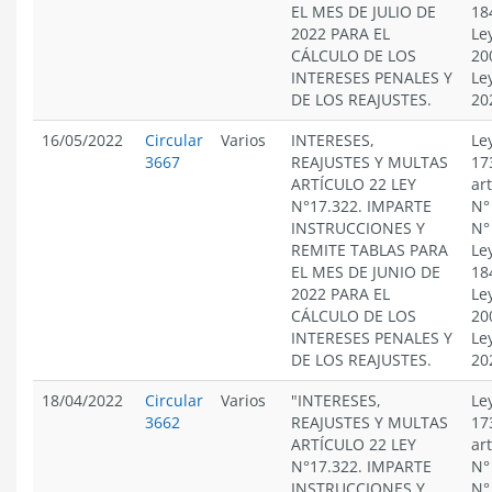
EL MES DE JULIO DE
18
2022 PARA EL
Le
CÁLCULO DE LOS
20
INTERESES PENALES Y
Le
DE LOS REAJUSTES.
20
16/05/2022
Circular
Varios
INTERESES,
Le
3667
REAJUSTES Y MULTAS
17
ARTÍCULO 22 LEY
ar
N°17.322. IMPARTE
N°
INSTRUCCIONES Y
N°
REMITE TABLAS PARA
Le
EL MES DE JUNIO DE
18
2022 PARA EL
Le
CÁLCULO DE LOS
20
INTERESES PENALES Y
Le
DE LOS REAJUSTES.
20
18/04/2022
Circular
Varios
"INTERESES,
Le
3662
REAJUSTES Y MULTAS
17
ARTÍCULO 22 LEY
ar
N°17.322. IMPARTE
N°
INSTRUCCIONES Y
N°