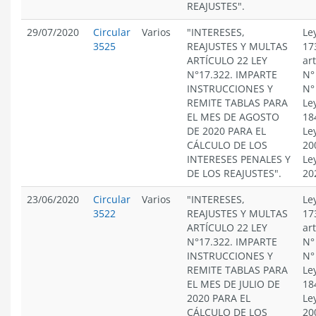
REAJUSTES".
29/07/2020
Circular
Varios
"INTERESES,
Le
3525
REAJUSTES Y MULTAS
17
ARTÍCULO 22 LEY
ar
N°17.322. IMPARTE
N°
INSTRUCCIONES Y
N°
REMITE TABLAS PARA
Le
EL MES DE AGOSTO
18
DE 2020 PARA EL
Le
CÁLCULO DE LOS
20
INTERESES PENALES Y
Le
DE LOS REAJUSTES".
20
23/06/2020
Circular
Varios
"INTERESES,
Le
3522
REAJUSTES Y MULTAS
17
ARTÍCULO 22 LEY
ar
N°17.322. IMPARTE
N°
INSTRUCCIONES Y
N°
REMITE TABLAS PARA
Le
EL MES DE JULIO DE
18
2020 PARA EL
Le
CÁLCULO DE LOS
20