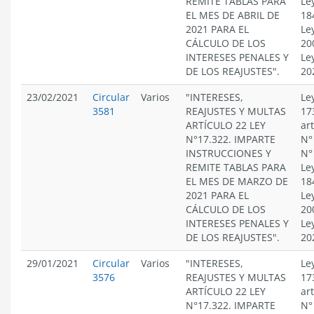
REMITE TABLAS PARA
Le
EL MES DE ABRIL DE
18
2021 PARA EL
Le
CÁLCULO DE LOS
20
INTERESES PENALES Y
Le
DE LOS REAJUSTES".
20
23/02/2021
Circular
Varios
"INTERESES,
Le
3581
REAJUSTES Y MULTAS
17
ARTÍCULO 22 LEY
ar
N°17.322. IMPARTE
N°
INSTRUCCIONES Y
N°
REMITE TABLAS PARA
Le
EL MES DE MARZO DE
18
2021 PARA EL
Le
CÁLCULO DE LOS
20
INTERESES PENALES Y
Le
DE LOS REAJUSTES".
20
29/01/2021
Circular
Varios
"INTERESES,
Le
3576
REAJUSTES Y MULTAS
17
ARTÍCULO 22 LEY
ar
N°17.322. IMPARTE
N°