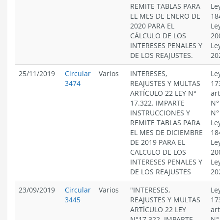
REMITE TABLAS PARA
Le
EL MES DE ENERO DE
18
2020 PARA EL
Le
CÁLCULO DE LOS
20
INTERESES PENALES Y
Le
DE LOS REAJUSTES.
20
25/11/2019
Circular
Varios
INTERESES,
Le
3474
REAJUSTES Y MULTAS
17
ARTÍCULO 22 LEY N°
ar
17.322. IMPARTE
N°
INSTRUCCIONES Y
N°
REMITE TABLAS PARA
Le
EL MES DE DICIEMBRE
18
DE 2019 PARA EL
Le
CALCULO DE LOS
20
INTERESES PENALES Y
Le
DE LOS REAJUSTES
20
23/09/2019
Circular
Varios
"INTERESES,
Le
3445
REAJUSTES Y MULTAS
17
ARTÍCULO 22 LEY
ar
N°17.322. IMPARTE
N°