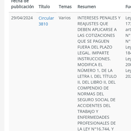
Fecha de
publicación
Título
Temas
Resumen
Fu
29/04/2024
Varios
INTERESES PENALES Y
Le
Circular
REAJUSTES QUE
17
3810
DEBEN APLICARSE A
ar
LAS COTIZACIONES
N°
QUE SE PAGUEN
N°
FUERA DEL PLAZO
Le
LEGAL. IMPARTE
18
INSTRUCCIONES.
Le
MODIFICA EL
20
NÚMERO 1, DE LA
Le
LETRA I, DEL TÍTULO
20
II, DEL LIBRO II, DEL
COMPENDIO DE
NORMAS DEL
SEGURO SOCIAL DE
ACCIDENTES DEL
TRABAJO Y
ENFERMEDADES
PROFESIONALES DE
LA LEY N°16.744, Y