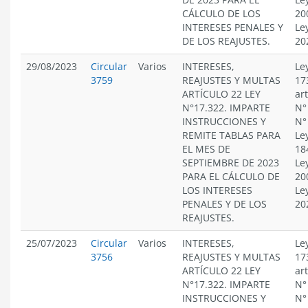
CÁLCULO DE LOS
20
INTERESES PENALES Y
Le
DE LOS REAJUSTES.
20
29/08/2023
Circular
Varios
INTERESES,
Le
3759
REAJUSTES Y MULTAS
17
ARTÍCULO 22 LEY
ar
N°17.322. IMPARTE
N°
INSTRUCCIONES Y
N°
REMITE TABLAS PARA
Le
EL MES DE
18
SEPTIEMBRE DE 2023
Le
PARA EL CÁLCULO DE
20
LOS INTERESES
Le
PENALES Y DE LOS
20
REAJUSTES.
25/07/2023
Circular
Varios
INTERESES,
Le
3756
REAJUSTES Y MULTAS
17
ARTÍCULO 22 LEY
ar
N°17.322. IMPARTE
N°
INSTRUCCIONES Y
N°