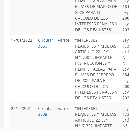
REMITE TABLAS PARA
Ley
EL MES DE MARZO DE
184
2022 PARA EL
Ley
CÁLCULO DE LOS
200
INTERESES PENALES Y
Ley
DE LOS REAJUSTES".
20
17/01/2022
Circular
Varios
"INTERESES,
Ley
3650
REAJUSTES Y MULTAS
173
ARTÍCULO 22 LEY
art
N°17.322. IMPARTE
N° 
INSTRUCCIONES Y
N° 
REMITE TABLAS PARA
Ley
EL MES DE FEBRERO
184
DE 2022 PARA EL
Ley
CÁLCULO DE LOS
200
INTERESES PENALES Y
Ley
DE LOS REAJUSTES".
20
22/12/2021
Circular
Varios
"INTERESES,
Ley
3638
REAJUSTES Y MULTAS
173
ARTÍCULO 22 LEY
art
N°17.322. IMPARTE
N° 