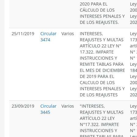
2020 PARA EL
Ley
CÁLCULO DE LOS
200
INTERESES PENALES Y
Ley
DE LOS REAJUSTES.
20
25/11/2019
Circular
Varios
INTERESES,
Ley
3474
REAJUSTES Y MULTAS
173
ARTÍCULO 22 LEY N°
art
17.322. IMPARTE
N° 
INSTRUCCIONES Y
N° 
REMITE TABLAS PARA
Ley
EL MES DE DICIEMBRE
184
DE 2019 PARA EL
Ley
CALCULO DE LOS
200
INTERESES PENALES Y
Ley
DE LOS REAJUSTES
20
23/09/2019
Circular
Varios
"INTERESES,
Ley
3445
REAJUSTES Y MULTAS
173
ARTÍCULO 22 LEY
art
N°17.322. IMPARTE
N° 
INSTRUCCIONES Y
N° 
REMITE TABLAS PARA
Ley