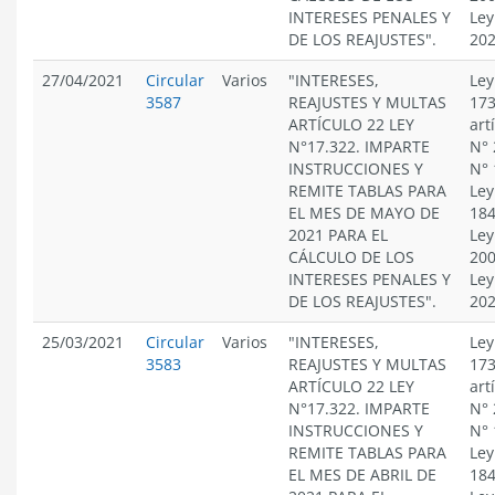
INTERESES PENALES Y
Ley
DE LOS REAJUSTES".
20
27/04/2021
Circular
Varios
"INTERESES,
Ley
3587
REAJUSTES Y MULTAS
173
ARTÍCULO 22 LEY
art
N°17.322. IMPARTE
N° 
INSTRUCCIONES Y
N° 
REMITE TABLAS PARA
Ley
EL MES DE MAYO DE
184
2021 PARA EL
Ley
CÁLCULO DE LOS
200
INTERESES PENALES Y
Ley
DE LOS REAJUSTES".
20
25/03/2021
Circular
Varios
"INTERESES,
Ley
3583
REAJUSTES Y MULTAS
173
ARTÍCULO 22 LEY
art
N°17.322. IMPARTE
N° 
INSTRUCCIONES Y
N° 
REMITE TABLAS PARA
Ley
EL MES DE ABRIL DE
184