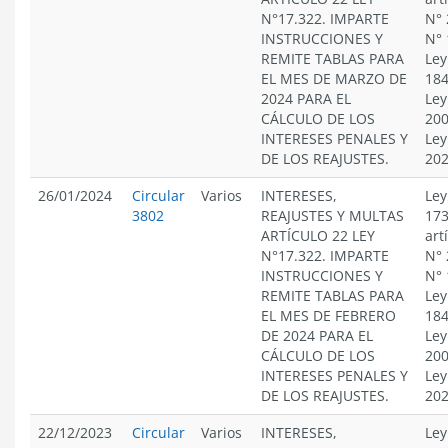
N°17.322. IMPARTE
N° 
INSTRUCCIONES Y
N° 
REMITE TABLAS PARA
Ley
EL MES DE MARZO DE
184
2024 PARA EL
Ley
CÁLCULO DE LOS
200
INTERESES PENALES Y
Ley
DE LOS REAJUSTES.
20
26/01/2024
Circular
Varios
INTERESES,
Ley
3802
REAJUSTES Y MULTAS
173
ARTÍCULO 22 LEY
art
N°17.322. IMPARTE
N° 
INSTRUCCIONES Y
N° 
REMITE TABLAS PARA
Ley
EL MES DE FEBRERO
184
DE 2024 PARA EL
Ley
CÁLCULO DE LOS
200
INTERESES PENALES Y
Ley
DE LOS REAJUSTES.
20
22/12/2023
Circular
Varios
INTERESES,
Ley