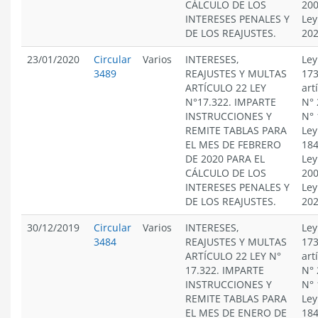
CÁLCULO DE LOS
200
INTERESES PENALES Y
Ley
DE LOS REAJUSTES.
20
23/01/2020
Circular
Varios
INTERESES,
Ley
3489
REAJUSTES Y MULTAS
173
ARTÍCULO 22 LEY
art
N°17.322. IMPARTE
N° 
INSTRUCCIONES Y
N° 
REMITE TABLAS PARA
Ley
EL MES DE FEBRERO
184
DE 2020 PARA EL
Ley
CÁLCULO DE LOS
200
INTERESES PENALES Y
Ley
DE LOS REAJUSTES.
20
30/12/2019
Circular
Varios
INTERESES,
Ley
3484
REAJUSTES Y MULTAS
173
ARTÍCULO 22 LEY N°
art
17.322. IMPARTE
N° 
INSTRUCCIONES Y
N° 
REMITE TABLAS PARA
Ley
EL MES DE ENERO DE
184