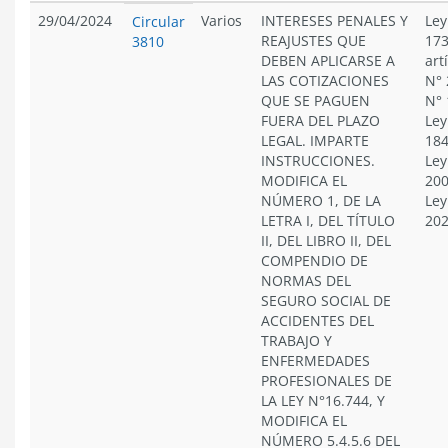
29/04/2024
Varios
INTERESES PENALES Y
Ley
Circular
REAJUSTES QUE
173
3810
DEBEN APLICARSE A
art
LAS COTIZACIONES
N° 
QUE SE PAGUEN
N° 
FUERA DEL PLAZO
Ley
LEGAL. IMPARTE
184
INSTRUCCIONES.
Ley
MODIFICA EL
200
NÚMERO 1, DE LA
Ley
LETRA I, DEL TÍTULO
20
II, DEL LIBRO II, DEL
COMPENDIO DE
NORMAS DEL
SEGURO SOCIAL DE
ACCIDENTES DEL
TRABAJO Y
ENFERMEDADES
PROFESIONALES DE
LA LEY N°16.744, Y
MODIFICA EL
NÚMERO 5.4.5.6 DEL