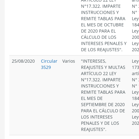
N°17.322. IMPARTE
N° 
INSTRUCCIONES Y
N° 
REMITE TABLAS PARA
Ley
EL MES DE OCTUBRE
184
DE 2020 PARA EL
Ley
CÁLCULO DE LOS
200
INTERESES PENALES Y
Ley
DE LOS REAJUSTES".
20
25/08/2020
Circular
Varios
"INTERESES,
Ley
3529
REAJUSTES Y MULTAS
173
ARTÍCULO 22 LEY
art
N°17.322. IMPARTE
N° 
INSTRUCCIONES Y
N° 
REMITE TABLAS PARA
Ley
EL MES DE
184
SEPTIEMBRE DE 2020
Ley
PARA EL CÁLCULO DE
200
LOS INTERESES
Ley
PENALES Y DE LOS
20
REAJUSTES".