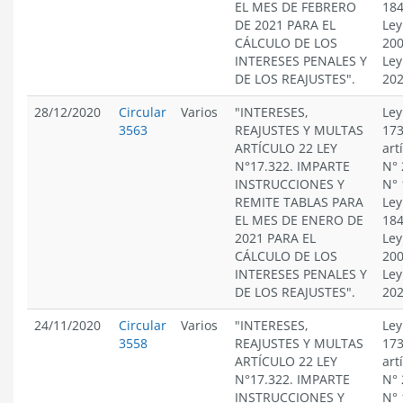
EL MES DE FEBRERO
184
DE 2021 PARA EL
Ley
CÁLCULO DE LOS
200
INTERESES PENALES Y
Ley
DE LOS REAJUSTES".
20
28/12/2020
Circular
Varios
"INTERESES,
Ley
3563
REAJUSTES Y MULTAS
173
ARTÍCULO 22 LEY
art
N°17.322. IMPARTE
N° 
INSTRUCCIONES Y
N° 
REMITE TABLAS PARA
Ley
EL MES DE ENERO DE
184
2021 PARA EL
Ley
CÁLCULO DE LOS
200
INTERESES PENALES Y
Ley
DE LOS REAJUSTES".
20
24/11/2020
Circular
Varios
"INTERESES,
Ley
3558
REAJUSTES Y MULTAS
173
ARTÍCULO 22 LEY
art
N°17.322. IMPARTE
N° 
INSTRUCCIONES Y
N° 