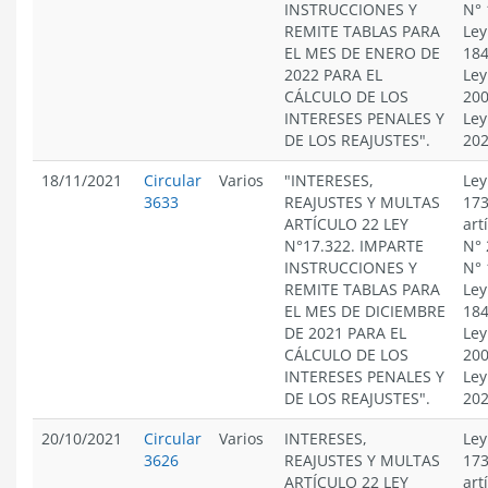
INSTRUCCIONES Y
N° 
REMITE TABLAS PARA
Ley
EL MES DE ENERO DE
184
2022 PARA EL
Ley
CÁLCULO DE LOS
200
INTERESES PENALES Y
Ley
DE LOS REAJUSTES".
20
18/11/2021
Circular
Varios
"INTERESES,
Ley
3633
REAJUSTES Y MULTAS
173
ARTÍCULO 22 LEY
art
N°17.322. IMPARTE
N° 
INSTRUCCIONES Y
N° 
REMITE TABLAS PARA
Ley
EL MES DE DICIEMBRE
184
DE 2021 PARA EL
Ley
CÁLCULO DE LOS
200
INTERESES PENALES Y
Ley
DE LOS REAJUSTES".
20
20/10/2021
Circular
Varios
INTERESES,
Ley
3626
REAJUSTES Y MULTAS
173
ARTÍCULO 22 LEY
art