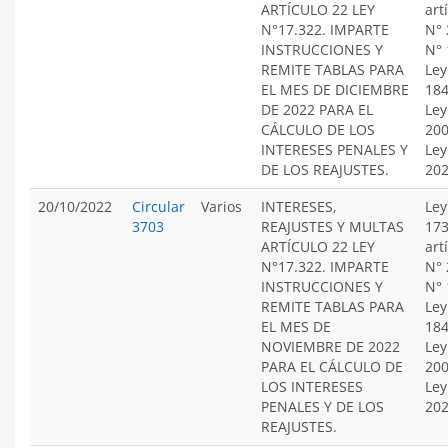
ARTÍCULO 22 LEY
art
N°17.322. IMPARTE
N° 
INSTRUCCIONES Y
N° 
REMITE TABLAS PARA
Ley
EL MES DE DICIEMBRE
184
DE 2022 PARA EL
Ley
CÁLCULO DE LOS
200
INTERESES PENALES Y
Ley
DE LOS REAJUSTES.
20
20/10/2022
Circular
Varios
INTERESES,
Ley
3703
REAJUSTES Y MULTAS
173
ARTÍCULO 22 LEY
art
N°17.322. IMPARTE
N° 
INSTRUCCIONES Y
N° 
REMITE TABLAS PARA
Ley
EL MES DE
184
NOVIEMBRE DE 2022
Ley
PARA EL CÁLCULO DE
200
LOS INTERESES
Ley
PENALES Y DE LOS
20
REAJUSTES.