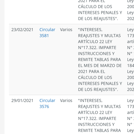
2021 PARA EL
Ley
CÁLCULO DE LOS
200
INTERESES PENALES Y
Ley
DE LOS REAJUSTES".
20
23/02/2021
Circular
Varios
"INTERESES,
Ley
3581
REAJUSTES Y MULTAS
173
ARTÍCULO 22 LEY
art
N°17.322. IMPARTE
N° 
INSTRUCCIONES Y
N° 
REMITE TABLAS PARA
Ley
EL MES DE MARZO DE
184
2021 PARA EL
Ley
CÁLCULO DE LOS
200
INTERESES PENALES Y
Ley
DE LOS REAJUSTES".
20
29/01/2021
Circular
Varios
"INTERESES,
Ley
3576
REAJUSTES Y MULTAS
173
ARTÍCULO 22 LEY
art
N°17.322. IMPARTE
N° 
INSTRUCCIONES Y
N° 
REMITE TABLAS PARA
Ley