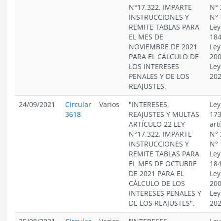
N°17.322. IMPARTE
N° 
INSTRUCCIONES Y
N° 
REMITE TABLAS PARA
Ley
EL MES DE
184
NOVIEMBRE DE 2021
Ley
PARA EL CÁLCULO DE
200
LOS INTERESES
Ley
PENALES Y DE LOS
20
REAJUSTES.
24/09/2021
Circular
Varios
"INTERESES,
Ley
3618
REAJUSTES Y MULTAS
173
ARTÍCULO 22 LEY
art
N°17.322. IMPARTE
N° 
INSTRUCCIONES Y
N° 
REMITE TABLAS PARA
Ley
EL MES DE OCTUBRE
184
DE 2021 PARA EL
Ley
CÁLCULO DE LOS
200
INTERESES PENALES Y
Ley
DE LOS REAJUSTES".
20