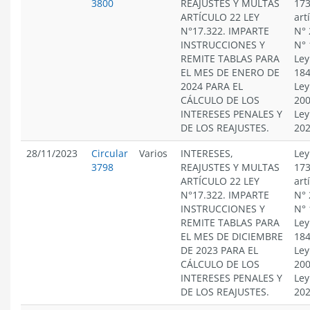
3800
REAJUSTES Y MULTAS
173
ARTÍCULO 22 LEY
art
N°17.322. IMPARTE
N° 
INSTRUCCIONES Y
N° 
REMITE TABLAS PARA
Ley
EL MES DE ENERO DE
184
2024 PARA EL
Ley
CÁLCULO DE LOS
200
INTERESES PENALES Y
Ley
DE LOS REAJUSTES.
20
28/11/2023
Circular
Varios
INTERESES,
Ley
3798
REAJUSTES Y MULTAS
173
ARTÍCULO 22 LEY
art
N°17.322. IMPARTE
N° 
INSTRUCCIONES Y
N° 
REMITE TABLAS PARA
Ley
EL MES DE DICIEMBRE
184
DE 2023 PARA EL
Ley
CÁLCULO DE LOS
200
INTERESES PENALES Y
Ley
DE LOS REAJUSTES.
20