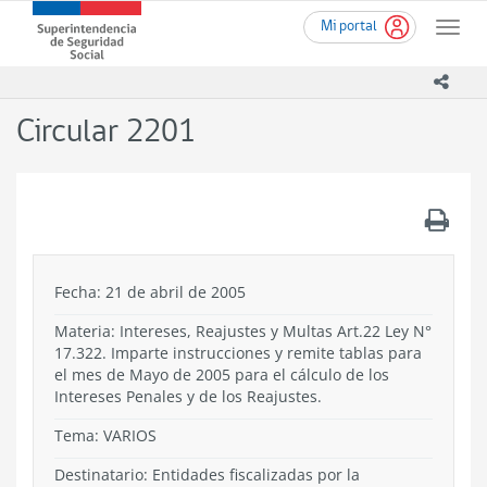
Ir
Superintendencia
Mi portal
al
Toggle
de
contenido
naviga
Seguridad
principal
icono
Social
(SUSESO)
Circular 2201
-
Gobierno
de
Chile
.
Fecha: 21 de abril de 2005
Materia: Intereses, Reajustes y Multas Art.22 Ley N°
17.322. Imparte instrucciones y remite tablas para
el mes de Mayo de 2005 para el cálculo de los
Intereses Penales y de los Reajustes.
Tema:
VARIOS
Destinatario: Entidades fiscalizadas por la