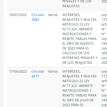
PENALES Y DE LOS
20
REAJUSTES.
18/07/2022
Circular
Varios
INTERESES,
Ley
3682
REAJUSTES Y MULTAS
173
ARTÍCULO 22 LEY
art
N°17.322. IMPARTE
N° 
INSTRUCCIONES Y
N° 
REMITE TABLAS PARA
Ley
EL MES DE AGOSTO
184
DE 2022 PARA EL
Ley
CÁLCULO DE LOS
200
INTERESES PENALES Y
Ley
DE LOS REAJUSTES.
20
17/06/2022
Circular
Varios
INTERESES,
Ley
3677
REAJUSTES Y MULTAS
173
ARTÍCULO 22 LEY
art
N°17.322. IMPARTE
N° 
INSTRUCCIONES Y
N° 
REMITE TABLAS PARA
Ley
EL MES DE JULIO DE
184
2022 PARA EL
Ley