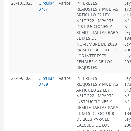
26/10/2023
Circular
Varios
INTERESES,
Ley
3787
REAJUSTES Y MULTAS
173
ARTÍCULO 22 LEY
art
N°17.322. IMPARTE
N° 
INSTRUCCIONES Y
N° 
REMITE TABLAS PARA
Ley
EL MES DE
184
NOVIEMBRE DE 2023
Ley
PARA EL CÁLCULO DE
200
LOS INTERESES
Ley
PENALES Y DE LOS
20
REAJUSTES.
28/09/2023
Circular
Varios
INTERESES,
Ley
3769
REAJUSTES Y MULTAS
173
ARTÍCULO 22 LEY
art
N°17.322. IMPARTE
N° 
INSTRUCCIONES Y
N° 
REMITE TABLAS PARA
Ley
EL MES DE OCTUBRE
184
DE 2023 PARA EL
Ley
CÁLCULO DE LOS
200
INTERESES PENALES Y
Ley