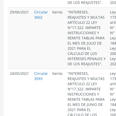
DE LOS REAJUSTES".
20
29/06/2021
Circular
Varios
"INTERESES,
Ley
3602
REAJUSTES Y MULTAS
173
ARTÍCULO 22 LEY
art
N°17.322. IMPARTE
N° 
INSTRUCCIONES Y
N° 
REMITE TABLAS PARA
Ley
EL MES DE JULIO DE
184
2021 PARA EL
Ley
CÁLCULO DE LOS
200
INTERESES PENALES Y
Ley
DE LOS REAJUSTES".
20
24/05/2021
Circular
Varios
"INTERESES,
Ley
3593
REAJUSTES Y MULTAS
173
ARTÍCULO 22 LEY
art
N°17.322. IMPARTE
N° 
INSTRUCCIONES Y
N° 
REMITE TABLAS PARA
Ley
EL MES DE JUNIO DE
184
2021 PARA EL
Ley
CÁLCULO DE LOS
200