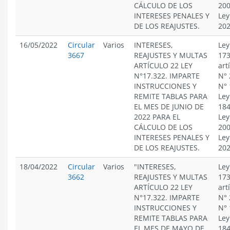
CÁLCULO DE LOS
200
INTERESES PENALES Y
Ley
DE LOS REAJUSTES.
20
16/05/2022
Circular
Varios
INTERESES,
Ley
3667
REAJUSTES Y MULTAS
173
ARTÍCULO 22 LEY
art
N°17.322. IMPARTE
N° 
INSTRUCCIONES Y
N° 
REMITE TABLAS PARA
Ley
EL MES DE JUNIO DE
184
2022 PARA EL
Ley
CÁLCULO DE LOS
200
INTERESES PENALES Y
Ley
DE LOS REAJUSTES.
20
18/04/2022
Circular
Varios
"INTERESES,
Ley
3662
REAJUSTES Y MULTAS
173
ARTÍCULO 22 LEY
art
N°17.322. IMPARTE
N° 
INSTRUCCIONES Y
N° 
REMITE TABLAS PARA
Ley
EL MES DE MAYO DE
184