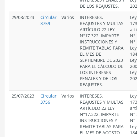
DE LOS REAJUSTES.
20
29/08/2023
Circular
Varios
INTERESES,
Ley
3759
REAJUSTES Y MULTAS
173
ARTÍCULO 22 LEY
art
N°17.322. IMPARTE
N° 
INSTRUCCIONES Y
N° 
REMITE TABLAS PARA
Ley
EL MES DE
184
SEPTIEMBRE DE 2023
Ley
PARA EL CÁLCULO DE
200
LOS INTERESES
Ley
PENALES Y DE LOS
20
REAJUSTES.
25/07/2023
Circular
Varios
INTERESES,
Ley
3756
REAJUSTES Y MULTAS
173
ARTÍCULO 22 LEY
art
N°17.322. IMPARTE
N° 
INSTRUCCIONES Y
N° 
REMITE TABLAS PARA
Ley
EL MES DE AGOSTO
184