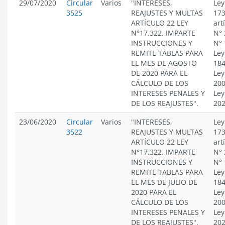
29/07/2020
Circular
Varios
"INTERESES,
Ley
3525
REAJUSTES Y MULTAS
173
ARTÍCULO 22 LEY
art
N°17.322. IMPARTE
N° 
INSTRUCCIONES Y
N° 
REMITE TABLAS PARA
Ley
EL MES DE AGOSTO
184
DE 2020 PARA EL
Ley
CÁLCULO DE LOS
200
INTERESES PENALES Y
Ley
DE LOS REAJUSTES".
20
23/06/2020
Circular
Varios
"INTERESES,
Ley
3522
REAJUSTES Y MULTAS
173
ARTÍCULO 22 LEY
art
N°17.322. IMPARTE
N° 
INSTRUCCIONES Y
N° 
REMITE TABLAS PARA
Ley
EL MES DE JULIO DE
184
2020 PARA EL
Ley
CÁLCULO DE LOS
200
INTERESES PENALES Y
Ley
DE LOS REAJUSTES".
20