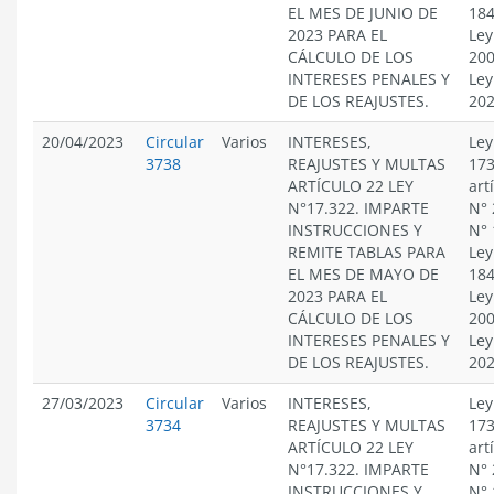
EL MES DE JUNIO DE
184
2023 PARA EL
Ley
CÁLCULO DE LOS
200
INTERESES PENALES Y
Ley
DE LOS REAJUSTES.
20
20/04/2023
Circular
Varios
INTERESES,
Ley
3738
REAJUSTES Y MULTAS
173
ARTÍCULO 22 LEY
art
N°17.322. IMPARTE
N° 
INSTRUCCIONES Y
N° 
REMITE TABLAS PARA
Ley
EL MES DE MAYO DE
184
2023 PARA EL
Ley
CÁLCULO DE LOS
200
INTERESES PENALES Y
Ley
DE LOS REAJUSTES.
20
27/03/2023
Circular
Varios
INTERESES,
Ley
3734
REAJUSTES Y MULTAS
173
ARTÍCULO 22 LEY
art
N°17.322. IMPARTE
N° 
INSTRUCCIONES Y
N° 