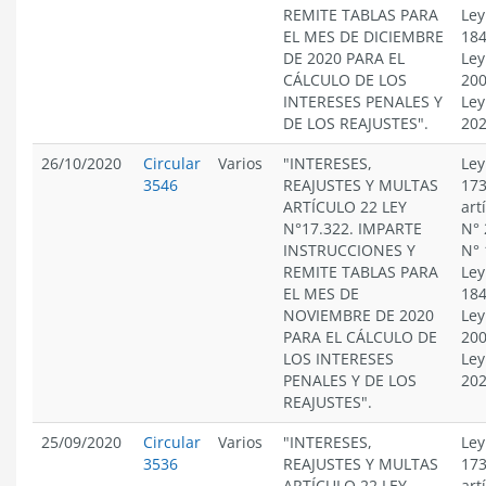
REMITE TABLAS PARA
Ley
EL MES DE DICIEMBRE
184
DE 2020 PARA EL
Ley
CÁLCULO DE LOS
200
INTERESES PENALES Y
Ley
DE LOS REAJUSTES".
20
26/10/2020
Circular
Varios
"INTERESES,
Ley
3546
REAJUSTES Y MULTAS
173
ARTÍCULO 22 LEY
art
N°17.322. IMPARTE
N° 
INSTRUCCIONES Y
N° 
REMITE TABLAS PARA
Ley
EL MES DE
184
NOVIEMBRE DE 2020
Ley
PARA EL CÁLCULO DE
200
LOS INTERESES
Ley
PENALES Y DE LOS
20
REAJUSTES".
25/09/2020
Circular
Varios
"INTERESES,
Ley
3536
REAJUSTES Y MULTAS
173
ARTÍCULO 22 LEY
art