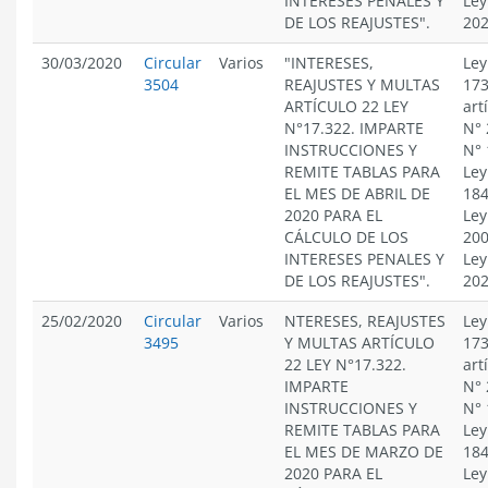
INTERESES PENALES Y
Ley
DE LOS REAJUSTES".
20
30/03/2020
Circular
Varios
"INTERESES,
Ley
3504
REAJUSTES Y MULTAS
173
ARTÍCULO 22 LEY
art
N°17.322. IMPARTE
N° 
INSTRUCCIONES Y
N° 
REMITE TABLAS PARA
Ley
EL MES DE ABRIL DE
184
2020 PARA EL
Ley
CÁLCULO DE LOS
200
INTERESES PENALES Y
Ley
DE LOS REAJUSTES".
20
25/02/2020
Circular
Varios
NTERESES, REAJUSTES
Ley
3495
Y MULTAS ARTÍCULO
173
22 LEY N°17.322.
art
IMPARTE
N° 
INSTRUCCIONES Y
N° 
REMITE TABLAS PARA
Ley
EL MES DE MARZO DE
184
2020 PARA EL
Ley