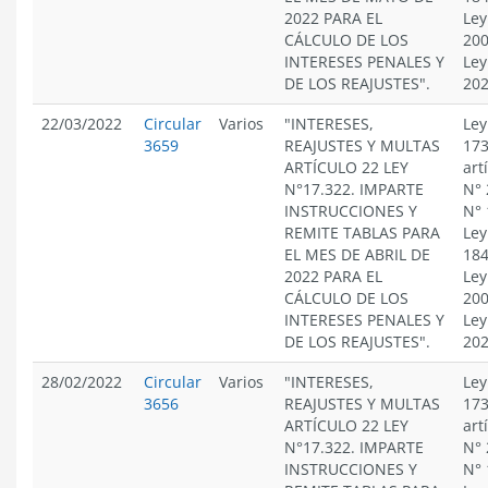
2022 PARA EL
Ley
CÁLCULO DE LOS
200
INTERESES PENALES Y
Ley
DE LOS REAJUSTES".
20
22/03/2022
Circular
Varios
"INTERESES,
Ley
3659
REAJUSTES Y MULTAS
173
ARTÍCULO 22 LEY
art
N°17.322. IMPARTE
N° 
INSTRUCCIONES Y
N° 
REMITE TABLAS PARA
Ley
EL MES DE ABRIL DE
184
2022 PARA EL
Ley
CÁLCULO DE LOS
200
INTERESES PENALES Y
Ley
DE LOS REAJUSTES".
20
28/02/2022
Circular
Varios
"INTERESES,
Ley
3656
REAJUSTES Y MULTAS
173
ARTÍCULO 22 LEY
art
N°17.322. IMPARTE
N° 
INSTRUCCIONES Y
N° 