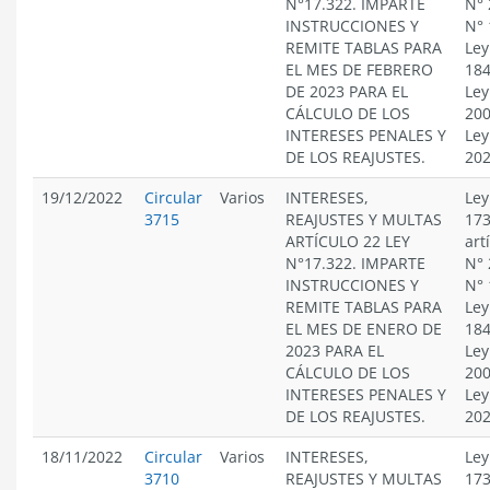
N°17.322. IMPARTE
N° 
INSTRUCCIONES Y
N° 
REMITE TABLAS PARA
Ley
EL MES DE FEBRERO
184
DE 2023 PARA EL
Ley
CÁLCULO DE LOS
200
INTERESES PENALES Y
Ley
DE LOS REAJUSTES.
20
19/12/2022
Circular
Varios
INTERESES,
Ley
3715
REAJUSTES Y MULTAS
173
ARTÍCULO 22 LEY
art
N°17.322. IMPARTE
N° 
INSTRUCCIONES Y
N° 
REMITE TABLAS PARA
Ley
EL MES DE ENERO DE
184
2023 PARA EL
Ley
CÁLCULO DE LOS
200
INTERESES PENALES Y
Ley
DE LOS REAJUSTES.
20
18/11/2022
Circular
Varios
INTERESES,
Ley
3710
REAJUSTES Y MULTAS
173