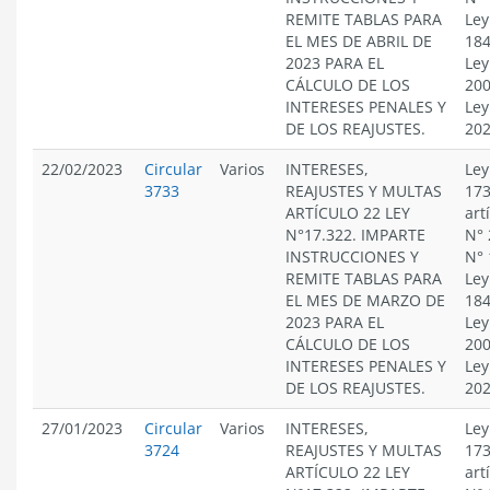
REMITE TABLAS PARA
Ley
EL MES DE ABRIL DE
184
2023 PARA EL
Ley
CÁLCULO DE LOS
200
INTERESES PENALES Y
Ley
DE LOS REAJUSTES.
20
22/02/2023
Circular
Varios
INTERESES,
Ley
3733
REAJUSTES Y MULTAS
173
ARTÍCULO 22 LEY
art
N°17.322. IMPARTE
N° 
INSTRUCCIONES Y
N° 
REMITE TABLAS PARA
Ley
EL MES DE MARZO DE
184
2023 PARA EL
Ley
CÁLCULO DE LOS
200
INTERESES PENALES Y
Ley
DE LOS REAJUSTES.
20
27/01/2023
Circular
Varios
INTERESES,
Ley
3724
REAJUSTES Y MULTAS
173
ARTÍCULO 22 LEY
art