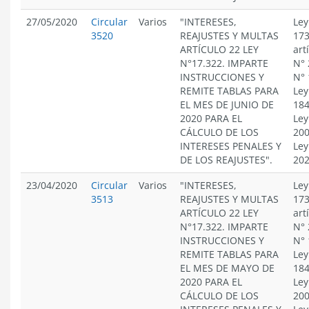
27/05/2020
Circular
Varios
"INTERESES,
Ley
3520
REAJUSTES Y MULTAS
173
ARTÍCULO 22 LEY
art
N°17.322. IMPARTE
N° 
INSTRUCCIONES Y
N° 
REMITE TABLAS PARA
Ley
EL MES DE JUNIO DE
184
2020 PARA EL
Ley
CÁLCULO DE LOS
200
INTERESES PENALES Y
Ley
DE LOS REAJUSTES".
20
23/04/2020
Circular
Varios
"INTERESES,
Ley
3513
REAJUSTES Y MULTAS
173
ARTÍCULO 22 LEY
art
N°17.322. IMPARTE
N° 
INSTRUCCIONES Y
N° 
REMITE TABLAS PARA
Ley
EL MES DE MAYO DE
184
2020 PARA EL
Ley
CÁLCULO DE LOS
200