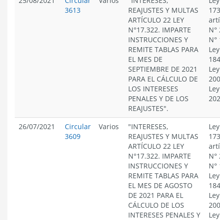
25/08/2021
Circular
Varios
"INTERESES,
Ley
3613
REAJUSTES Y MULTAS
173
ARTÍCULO 22 LEY
art
N°17.322. IMPARTE
N° 
INSTRUCCIONES Y
N° 
REMITE TABLAS PARA
Ley
EL MES DE
184
SEPTIEMBRE DE 2021
Ley
PARA EL CÁLCULO DE
200
LOS INTERESES
Ley
PENALES Y DE LOS
20
REAJUSTES".
26/07/2021
Circular
Varios
"INTERESES,
Ley
3609
REAJUSTES Y MULTAS
173
ARTÍCULO 22 LEY
art
N°17.322. IMPARTE
N° 
INSTRUCCIONES Y
N° 
REMITE TABLAS PARA
Ley
EL MES DE AGOSTO
184
DE 2021 PARA EL
Ley
CÁLCULO DE LOS
200
INTERESES PENALES Y
Ley