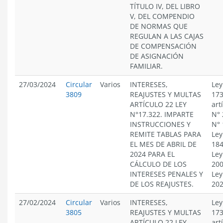
TÍTULO IV, DEL LIBRO
V, DEL COMPENDIO
DE NORMAS QUE
REGULAN A LAS CAJAS
DE COMPENSACIÓN
DE ASIGNACIÓN
FAMILIAR.
27/03/2024
Circular
Varios
INTERESES,
Ley
3809
REAJUSTES Y MULTAS
173
ARTÍCULO 22 LEY
art
N°17.322. IMPARTE
N° 
INSTRUCCIONES Y
N° 
REMITE TABLAS PARA
Ley
EL MES DE ABRIL DE
184
2024 PARA EL
Ley
CÁLCULO DE LOS
200
INTERESES PENALES Y
Ley
DE LOS REAJUSTES.
20
27/02/2024
Circular
Varios
INTERESES,
Ley
3805
REAJUSTES Y MULTAS
173
ARTÍCULO 22 LEY
art