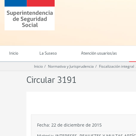
Ir
Superintendencia
al
de
contenido
Seguridad
principal
Social
(SUSESO)
-
Gobierno
de
Inicio
La Suseso
Atención usuarios/as
Chile
Inicio
Normativa y Jurisprudencia
Fiscalización integral
Circular 3191
.
Fecha: 22 de diciembre de 2015
Materia: INTERESES, REAJUSTES Y MULTAS ARTÍ