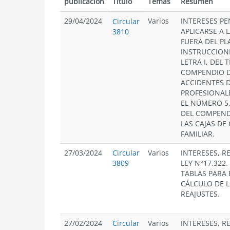
publicación
Título
Temas
Resumen
29/04/2024
Varios
INTERESES PE
Circular
APLICARSE A 
3810
FUERA DEL PL
INSTRUCCIONE
LETRA I, DEL T
COMPENDIO D
ACCIDENTES 
PROFESIONALE
EL NÚMERO 5.4
DEL COMPEND
LAS CAJAS D
FAMILIAR.
27/03/2024
Circular
Varios
INTERESES, R
3809
LEY N°17.322
TABLAS PARA 
CÁLCULO DE L
REAJUSTES.
27/02/2024
Circular
Varios
INTERESES, R