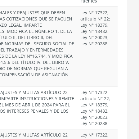
Fuentes
NALES Y REAJUSTES QUE DEBEN
Ley N° 17322,
LAS COTIZACIONES QUE SE PAGUEN
artículo N° 22;
AZO LEGAL. IMPARTE
Ley N° 18379;
S. MODIFICA EL NÚMERO 1, DE LA
Ley N° 18482;
ÍTULO II, DEL LIBRO II, DEL
Ley N° 20023;
E NORMAS DEL SEGURO SOCIAL DE
Ley N° 20288
DEL TRABAJO Y ENFERMEDADES
S DE LA LEY N°16.744, Y MODIFICA
.5.6 DEL TÍTULO IV, DEL LIBRO V,
IO DE NORMAS QUE REGULAN A
E COMPENSACIÓN DE ASIGNACIÓN
EAJUSTES Y MULTAS ARTÍCULO 22
Ley N° 17322,
. IMPARTE INSTRUCCIONES Y REMITE
artículo N° 22;
EL MES DE ABRIL DE 2024 PARA EL
Ley N° 18379;
OS INTERESES PENALES Y DE LOS
Ley N° 18482;
Ley N° 20023;
Ley N° 20288
EAJUSTES Y MULTAS ARTÍCULO 22
Ley N° 17322,