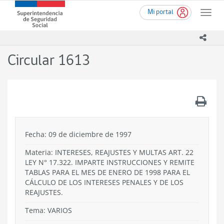
Ir
Superintendencia
Mi portal
al
Toggle
de
contenido
naviga
Seguridad
principal
icono
Social
(SUSESO)
Circular 1613
-
Gobierno
de
Chile
.
Fecha: 09 de diciembre de 1997
Materia: INTERESES, REAJUSTES Y MULTAS ART. 22
LEY N° 17.322. IMPARTE INSTRUCCIONES Y REMITE
TABLAS PARA EL MES DE ENERO DE 1998 PARA EL
CÁLCULO DE LOS INTERESES PENALES Y DE LOS
REAJUSTES.
Tema:
VARIOS