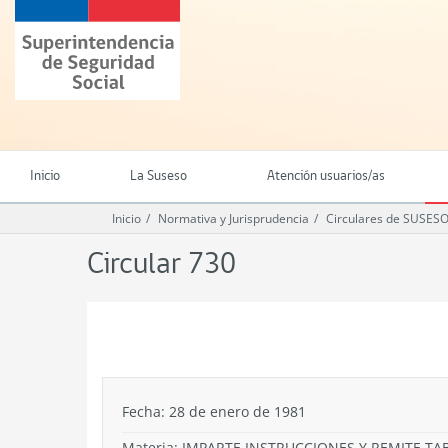
Ir
Superintendencia
al
de
contenido
Seguridad
principal
Social
(SUSESO)
-
Gobierno
de
Inicio
La Suseso
Atención usuarios/as
Chile
Inicio
Normativa y Jurisprudencia
Circulares de SUSES
Circular 730
.
Fecha: 28 de enero de 1981
Materia: IMPARTE INSTRUCCIONES Y REMITE TA