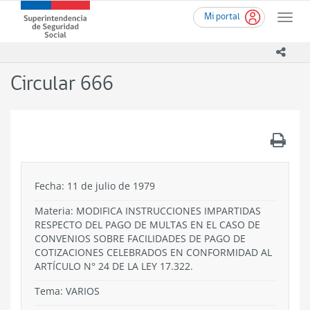
Ir
Superintendencia
Mi portal
al
Toggle
de
contenido
naviga
Seguridad
principal
icono
Social
(SUSESO)
Circular 666
-
Gobierno
de
Chile
.
Fecha: 11 de julio de 1979
Materia: MODIFICA INSTRUCCIONES IMPARTIDAS
RESPECTO DEL PAGO DE MULTAS EN EL CASO DE
CONVENIOS SOBRE FACILIDADES DE PAGO DE
COTIZACIONES CELEBRADOS EN CONFORMIDAD AL
ARTÍCULO N° 24 DE LA LEY 17.322.
Tema:
VARIOS