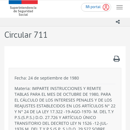
Ir
Superintendencia
Mi portal
al
Toggle
de
contenido
naviga
Seguridad
principal
icono
Social
(SUSESO)
Circular 711
-
Gobierno
de
Chile
.
Fecha: 24 de septiembre de 1980
Materia: IMPARTE INSTRUCCIONES Y REMITE
TABLAS PARA EL MES DE OCTUBRE DE 1980, PARA
EL CÁLCULO DE LOS INTERESES PENALES Y DE LOS
REAJUSTES ESTABLECIDOS EN LOS ARTÍCULOS N° 22
Y N° 24 DE LA LEY 17.322 -19-AGO-1970- M. DEL T.Y
P.S.(S.P.S.) D.O. 27.726 Y ARTÍCULO ÚNICO
TRANSITORIO DEL DECRETO LEY N 1526 -12-JUL-
1976 M. DEL T.Y P.S.(S.P. S.) D,O, 29.527 SOBRE