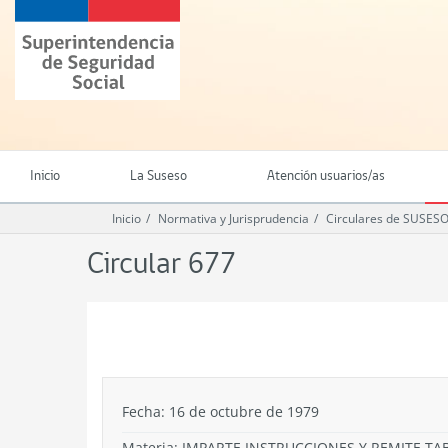
Ir
Superintendencia
al
de
contenido
Seguridad
principal
Social
(SUSESO)
-
Gobierno
de
Inicio
La Suseso
Atención usuarios/as
Chile
Inicio
Normativa y Jurisprudencia
Circulares de SUSES
Circular 677
.
Fecha: 16 de octubre de 1979
Materia: IMPARTE INSTRUCCIONES Y REMITE TA