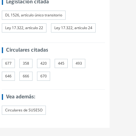
Legislación citada
DL 1526, artículo único transitorio
Ley 17.322, artículo 22
Ley 17.322, artículo 24
Circulares citadas
677
358
420
445
493
646
666
670
Vea además:
Circulares de SUSESO