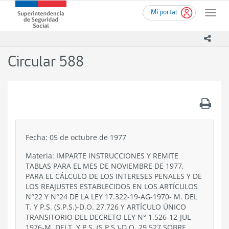
Ir
Superintendencia
Mi portal
al
Toggle
de
contenido
naviga
Seguridad
principal
icono
Social
(SUSESO)
Circular 588
-
Gobierno
de
Chile
.
Fecha: 05 de octubre de 1977
Materia: IMPARTE INSTRUCCIONES Y REMITE
TABLAS PARA EL MES DE NOVIEMBRE DE 1977,
PARA EL CÁLCULO DE LOS INTERESES PENALES Y DE
LOS REAJUSTES ESTABLECIDOS EN LOS ARTÍCULOS
N°22 Y N°24 DE LA LEY 17.322-19-AG-1970- M. DEL
T. Y P.S. (S.P.S.)-D.O. 27.726 Y ARTÍCULO ÚNICO
TRANSITORIO DEL DECRETO LEY N° 1.526-12-JUL-
1976-M. DELT. Y P.S. (S.P.S.)-D.O. 29.527 SOBRE