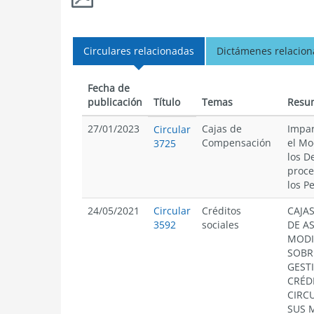
Circulares relacionadas
Dictámenes relacio
Fecha de
publicación
Título
Temas
Resu
27/01/2023
Cajas de
Impar
Circular
Compensación
el Mo
3725
los D
proce
los P
24/05/2021
Circular
Créditos
CAJA
3592
sociales
DE A
MODI
SOBR
GEST
CRÉD
CIRCU
SUS 