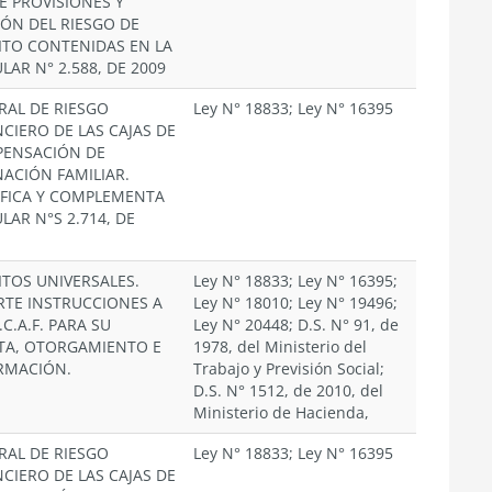
E PROVISIONES Y
IÓN DEL RIESGO DE
ITO CONTENIDAS EN LA
LAR N° 2.588, DE 2009
RAL DE RIESGO
Ley N° 18833; Ley N° 16395
NCIERO DE LAS CAJAS DE
ENSACIÓN DE
NACIÓN FAMILIAR.
FICA Y COMPLEMENTA
LAR N°S 2.714, DE
ITOS UNIVERSALES.
Ley N° 18833; Ley N° 16395;
RTE INSTRUCCIONES A
Ley N° 18010; Ley N° 19496;
.C.A.F. PARA SU
Ley N° 20448; D.S. N° 91, de
TA, OTORGAMIENTO E
1978, del Ministerio del
RMACIÓN.
Trabajo y Previsión Social;
D.S. N° 1512, de 2010, del
Ministerio de Hacienda,
RAL DE RIESGO
Ley N° 18833; Ley N° 16395
NCIERO DE LAS CAJAS DE