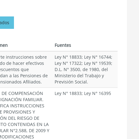
nados
men
Fuentes
te instrucciones sobre
Ley N° 18833; Ley N° 16744;
do de hacer efectivos
Ley N° 17322; Ley N° 19539;
escuentos que
D.L. N° 3500, de 1980, del
dan a las Pensiones de
Ministerio del Trabajo y
ensionados Afiliados.
Previsión Social.
S DE COMPENSACIÓN
Ley N° 18833; Ley N° 16395
SIGNACIÓN FAMILIAR.
FICA INSTRUCCIONES
E PROVISIONES Y
IÓN DEL RIESGO DE
ITO CONTENIDAS EN LA
LAR N°2.588, DE 2009 Y
MODIFICACIONES