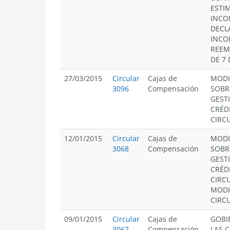
ESTI
INCO
DECL
INCO
REEM
DE 7 
27/03/2015
Circular
Cajas de
MODI
3096
Compensación
SOBR
GEST
CRÉD
CIRCU
12/01/2015
Circular
Cajas de
MODI
3068
Compensación
SOBR
GEST
CRÉD
CIRCU
MODI
CIRCU
09/01/2015
Circular
Cajas de
GOBI
3067
Compensación
LAS C