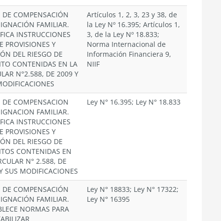
S DE COMPENSACIÓN
Artículos 1, 2, 3, 23 y 38, de
SIGNACIÓN FAMILIAR.
la Ley Nº 16.395; Artículos 1,
FICA INSTRUCCIONES
3, de la Ley Nº 18.833;
E PROVISIONES Y
Norma Internacional de
IÓN DEL RIESGO DE
Información Financiera 9,
ITO CONTENIDAS EN LA
NIIF
LAR N°2.588, DE 2009 Y
MODIFICACIONES
S DE COMPENSACION
Ley N° 16.395; Ley N° 18.833
SIGNACION FAMILIAR.
FICA INSTRUCCIONES
E PROVISIONES Y
IÓN DEL RIESGO DE
ITOS CONTENIDAS EN
RCULAR N° 2.588, DE
 Y SUS MODIFICACIONES
S DE COMPENSACIÓN
Ley N° 18833; Ley N° 17322;
SIGNACIÓN FAMILIAR.
Ley N° 16395
BLECE NORMAS PARA
ABILIZAR