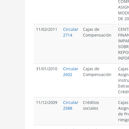
COMP
ASIG
MODI
DE 2
11/02/2011
Circular
Cajas de
CENT
2714
Compensación
FINAN
IMPA
SOBR
REPO
INFO
31/01/2010
Circular
Cajas de
Cajas
2602
Compensación
Asign
instr
Extra
Crédi
11/12/2009
Circular
Créditos
Cajas
2588
sociales
Asign
de Pr
riesg