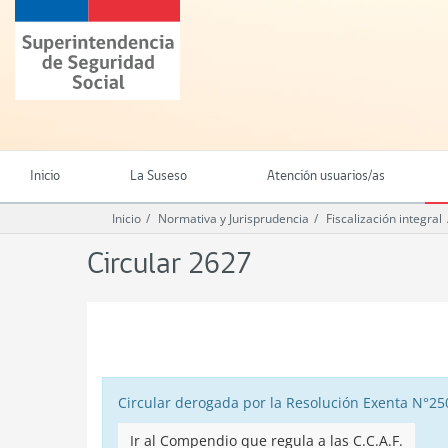
Ir
Superintendencia
al
de
contenido
Seguridad
principal
Social
(SUSESO)
-
Gobierno
de
Inicio
La Suseso
Atención usuarios/as
Chile
Inicio
Normativa y Jurisprudencia
Fiscalización integral
Circular 2627
.
Circular derogada por la Resolución Exenta N°250
Ir al Compendio que regula a las C.C.A.F.