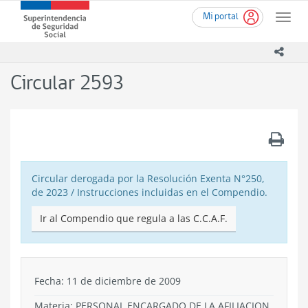
Ir
Superintendencia
Mi portal
al
Toggle
de
contenido
naviga
Seguridad
principal
icono
Social
(SUSESO)
Circular 2593
-
Gobierno
de
Chile
.
Circular derogada por la Resolución Exenta N°250,
de 2023 / Instrucciones incluidas en el Compendio.
Ir al Compendio que regula a las C.C.A.F.
Fecha: 11 de diciembre de 2009
Materia: PERSONAL ENCARGADO DE LA AFILIACION