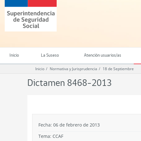
Ir
Superintendencia
al
de
contenido
Seguridad
principal
Social
(SUSESO)
-
Gobierno
de
Inicio
La Suseso
Atención usuarios/as
Chile
Inicio
Normativa y Jurisprudencia
18 de Septiembre
Dictamen 8468-2013
.
Fecha: 06 de febrero de 2013
Tema:
CCAF