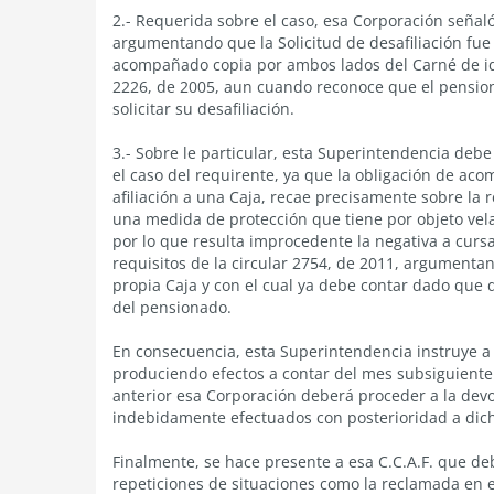
2.- Requerida sobre el caso, esa Corporación señaló
argumentando que la Solicitud de desafiliación fue
acompañado copia por ambos lados del Carné de id
2226, de 2005, aun cuando reconoce que el pensiona
solicitar su desafiliación.
3.- Sobre le particular, esta Superintendencia debe
el caso del requirente, ya que la obligación de aco
afiliación a una Caja, recae precisamente sobre la 
una medida de protección que tiene por objeto vela
por lo que resulta improcedente la negativa a cursa
requisitos de la circular 2754, de 2011, argumenta
propia Caja y con el cual ya debe contar dado que d
del pensionado.
En consecuencia, esta Superintendencia instruye a e
produciendo efectos a contar del mes subsiguiente a
anterior esa Corporación deberá proceder a la dev
indebidamente efectuados con posterioridad a dich
Finalmente, se hace presente a esa C.C.A.F. que de
repeticiones de situaciones como la reclamada en e