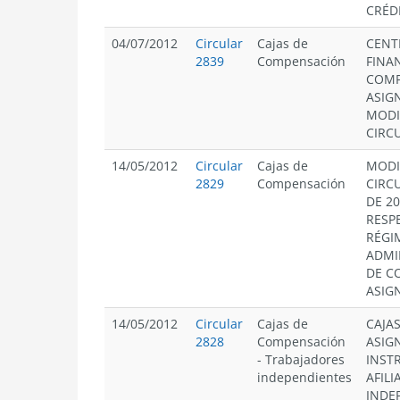
CRÉD
04/07/2012
Circular
Cajas de
CENT
2839
Compensación
FINA
COMP
ASIG
MODI
CIRCU
14/05/2012
Circular
Cajas de
MODI
2829
Compensación
CIRCU
DE 20
RESP
RÉGI
ADMI
DE C
ASIG
14/05/2012
Circular
Cajas de
CAJA
2828
Compensación
ASIG
-
Trabajadores
INST
independientes
AFIL
INDE