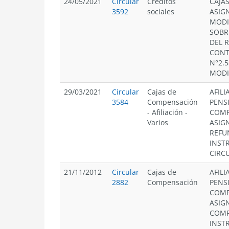
24/05/2021
Circular
Créditos
CAJA
3592
sociales
ASIG
MODI
SOBR
DEL 
CONT
N°2.5
MODI
29/03/2021
Circular
Cajas de
AFILI
3584
Compensación
PENS
-
Afiliación
-
COMP
Varios
ASIG
REFU
INST
CIRC
21/11/2012
Circular
Cajas de
AFILI
2882
Compensación
PENS
COMP
ASIG
COM
INST