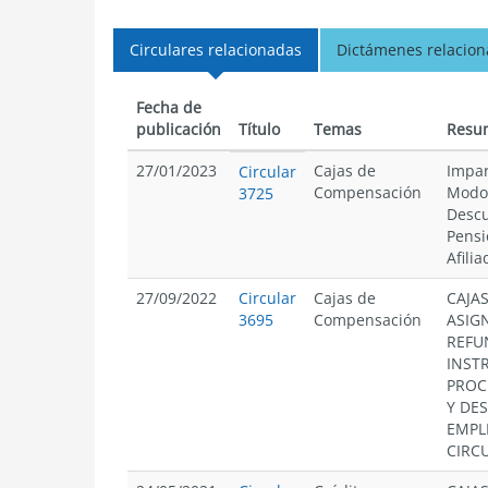
Circulares relacionadas
Dictámenes relacio
Fecha de
publicación
Título
Temas
Resu
27/01/2023
Cajas de
Impar
Circular
Compensación
Modo 
3725
Descu
Pensi
Afilia
27/09/2022
Circular
Cajas de
CAJA
3695
Compensación
ASIG
REFU
INST
PROC
Y DE
EMPL
CIRC