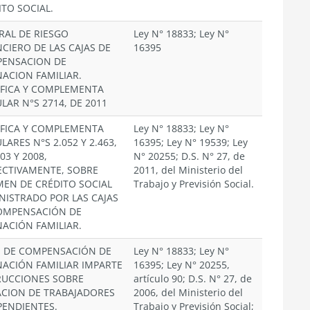
ITO SOCIAL.
RAL DE RIESGO
Ley N° 18833; Ley N°
NCIERO DE LAS CAJAS DE
16395
ENSACION DE
NACION FAMILIAR.
FICA Y COMPLEMENTA
LAR N°S 2714, DE 2011
FICA Y COMPLEMENTA
Ley N° 18833; Ley N°
LARES N°S 2.052 Y 2.463,
16395; Ley N° 19539; Ley
03 Y 2008,
N° 20255; D.S. N° 27, de
ECTIVAMENTE, SOBRE
2011, del Ministerio del
MEN DE CRÉDITO SOCIAL
Trabajo y Previsión Social.
NISTRADO POR LAS CAJAS
OMPENSACIÓN DE
NACIÓN FAMILIAR.
S DE COMPENSACIÓN DE
Ley N° 18833; Ley N°
NACIÓN FAMILIAR IMPARTE
16395; Ley N° 20255,
RUCCIONES SOBRE
artículo 90; D.S. N° 27, de
IACION DE TRABAJADORES
2006, del Ministerio del
PENDIENTES.
Trabajo y Previsión Social;