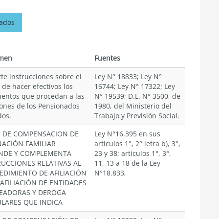
nados
men
Fuentes
te instrucciones sobre el
Ley N° 18833; Ley N°
de hacer efectivos los
16744; Ley N° 17322; Ley
entos que procedan a las
N° 19539; D.L. N° 3500, de
ones de los Pensionados
1980, del Ministerio del
dos.
Trabajo y Previsión Social.
S DE COMPENSACION DE
Ley N°16.395 en sus
NACIÓN FAMILIAR
artículos 1°, 2° letra b), 3°,
NDE Y COMPLEMENTA
23 y 38; artículos 1°, 3°,
RUCCIONES RELATIVAS AL
11, 13 a 18 de la Ley
EDIMIENTO DE AFILIACIÓN
N°18.833,
SAFILIACIÓN DE ENTIDADES
EADORAS Y DEROGA
ULARES QUE INDICA