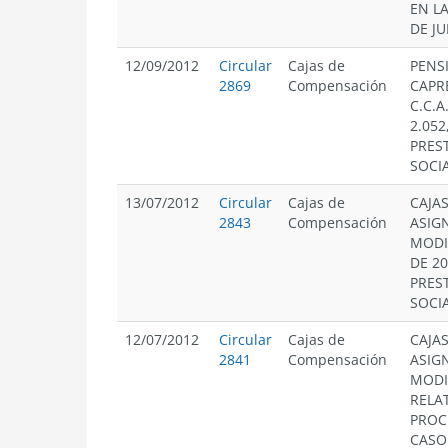
EN LA
DE JU
12/09/2012
Circular
Cajas de
PENS
2869
Compensación
CAPR
C.C.A
2.05
PRES
SOCIA
13/07/2012
Circular
Cajas de
CAJA
2843
Compensación
ASIG
MODI
DE 2
PRES
SOCIA
12/07/2012
Circular
Cajas de
CAJA
2841
Compensación
ASIG
MODI
RELAT
PROC
CASO