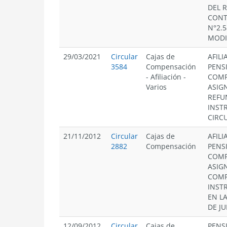
DEL 
CONT
N°2.5
MODI
29/03/2021
Circular
Cajas de
AFILI
3584
Compensación
PENS
-
Afiliación
-
COMP
Varios
ASIG
REFU
INST
CIRC
21/11/2012
Circular
Cajas de
AFILI
2882
Compensación
PENS
COMP
ASIG
COM
INST
EN LA
DE JU
12/09/2012
Circular
Cajas de
PENS