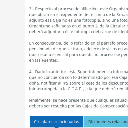
3.- Respecto al proceso de afiliación, este Organis
que obran en el expediente de reclamo de la Sra., 
adjuntó esa Caja no es una fotocopia, sino una fotog
Organismo señaladas en el punto 2, de la Circular 
deberá adjuntar a éste fotocopia del carné de ident
En consecuencia, de lo referido en el párrafo prece
pensionada de que se trata, adolece de vicios en as
que resulta esencial para que dicho proceso se perf
en las Fuentes.
4.- Dado lo anterior, esta Superintendencia inform
que no concuerda con lo determinado por esa Caja, po
doña, notificar al IPS sobre el cese de los descuento
ininterrumpida a la C.C.A.F. , a la que deberá remit
Finalmente, se hace presente que cualquier situac
deberá ser resuelta por las Cajas de Compensación
Circulares relacionadas
Dictámenes relacio