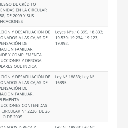
RIESGO DE CRÉDITO
ENIDAS EN LA CIRCULAR
88, DE 2009 Y SUS
FICACIONES
ACION Y DESAFILIACIÓN DE
Leyes N°s.16.395; 18.833;
IONADOS A LAS CAJAS DE
19.539; 19.234; 19.123;
ENSACIÓN DE
19.992.
NACIÓN FAMILIAR
NDE Y COMPLEMENTA
RUCCIONES Y DEROGA
ULARES QUE INDICA
ACIÓN Y DESAFILIACIÓN DE
Ley N° 18833; Ley N°
IONADOS A LAS CAJAS DE
16395
ENSACIÓN DE
NACIÓN FAMILIAR.
PLEMENTA
RUCCIONES CONTENIDAS
 CIRCULAR N° 2226, DE 26
LIO DE 2005.
IONADOS DIRECA Y
Ley N° 18833; Ley N°