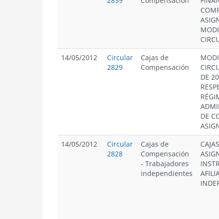
2839
Compensación
FINA
COMP
ASIG
MODI
CIRCU
14/05/2012
Circular
Cajas de
MODI
2829
Compensación
CIRCU
DE 20
RESP
RÉGI
ADMI
DE C
ASIG
14/05/2012
Circular
Cajas de
CAJA
2828
Compensación
ASIG
-
Trabajadores
INST
independientes
AFIL
INDE