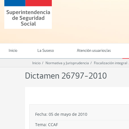
Ir
Superintendencia
al
de
contenido
Seguridad
principal
Social
(SUSESO)
-
Gobierno
de
Inicio
La Suseso
Atención usuarios/as
Chile
Inicio
Normativa y Jurisprudencia
Fiscalización integral
Dictamen 26797-2010
.
Fecha: 05 de mayo de 2010
Tema:
CCAF