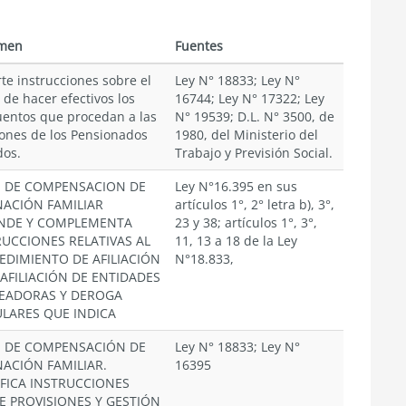
men
Fuentes
te instrucciones sobre el
Ley N° 18833; Ley N°
de hacer efectivos los
16744; Ley N° 17322; Ley
entos que procedan a las
N° 19539; D.L. N° 3500, de
ones de los Pensionados
1980, del Ministerio del
dos.
Trabajo y Previsión Social.
S DE COMPENSACION DE
Ley N°16.395 en sus
NACIÓN FAMILIAR
artículos 1°, 2° letra b), 3°,
NDE Y COMPLEMENTA
23 y 38; artículos 1°, 3°,
RUCCIONES RELATIVAS AL
11, 13 a 18 de la Ley
EDIMIENTO DE AFILIACIÓN
N°18.833,
SAFILIACIÓN DE ENTIDADES
EADORAS Y DEROGA
ULARES QUE INDICA
S DE COMPENSACIÓN DE
Ley N° 18833; Ley N°
NACIÓN FAMILIAR.
16395
FICA INSTRUCCIONES
E PROVISIONES Y GESTIÓN