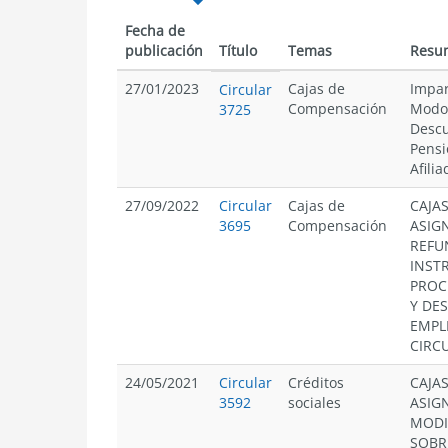
Fecha de
publicación
Título
Temas
Resu
27/01/2023
Cajas de
Impar
Circular
Compensación
Modo 
3725
Descu
Pensi
Afilia
27/09/2022
Circular
Cajas de
CAJA
3695
Compensación
ASIG
REFU
INST
PROC
Y DE
EMPL
CIRC
24/05/2021
Circular
Créditos
CAJA
3592
sociales
ASIG
MODI
SOBR