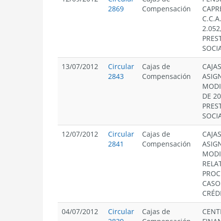
2869
Compensación
CAPR
C.C.A
2.05
PRES
SOCIA
13/07/2012
Circular
Cajas de
CAJA
2843
Compensación
ASIG
MODI
DE 2
PRES
SOCIA
12/07/2012
Circular
Cajas de
CAJA
2841
Compensación
ASIG
MODI
RELAT
PROC
CASO
CRÉD
04/07/2012
Circular
Cajas de
CENT