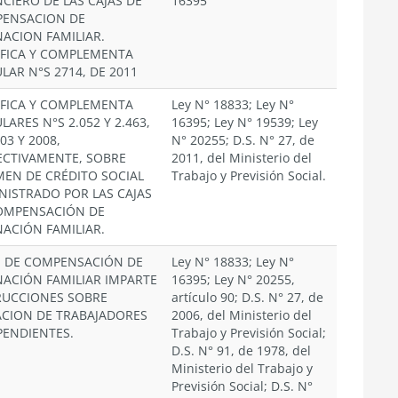
NCIERO DE LAS CAJAS DE
16395
ENSACION DE
NACION FAMILIAR.
FICA Y COMPLEMENTA
LAR N°S 2714, DE 2011
FICA Y COMPLEMENTA
Ley N° 18833; Ley N°
LARES N°S 2.052 Y 2.463,
16395; Ley N° 19539; Ley
03 Y 2008,
N° 20255; D.S. N° 27, de
ECTIVAMENTE, SOBRE
2011, del Ministerio del
MEN DE CRÉDITO SOCIAL
Trabajo y Previsión Social.
NISTRADO POR LAS CAJAS
OMPENSACIÓN DE
NACIÓN FAMILIAR.
S DE COMPENSACIÓN DE
Ley N° 18833; Ley N°
NACIÓN FAMILIAR IMPARTE
16395; Ley N° 20255,
RUCCIONES SOBRE
artículo 90; D.S. N° 27, de
IACION DE TRABAJADORES
2006, del Ministerio del
PENDIENTES.
Trabajo y Previsión Social;
D.S. N° 91, de 1978, del
Ministerio del Trabajo y
Previsión Social; D.S. N°