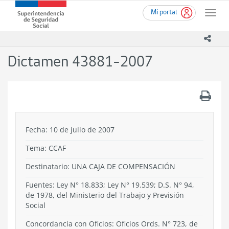
Ir
Superintendencia
Mi portal
al
Toggle
de
contenido
naviga
Seguridad
principal
icono
Social
(SUSESO)
Dictamen 43881-2007
-
Gobierno
de
.
Chile
Fecha: 10 de julio de 2007
Tema:
CCAF
Destinatario: UNA CAJA DE COMPENSACIÓN
Fuentes: Ley N° 18.833; Ley N° 19.539; D.S. N° 94,
de 1978, del Ministerio del Trabajo y Previsión
Social
Concordancia con Oficios: Oficios Ords. N° 723, de