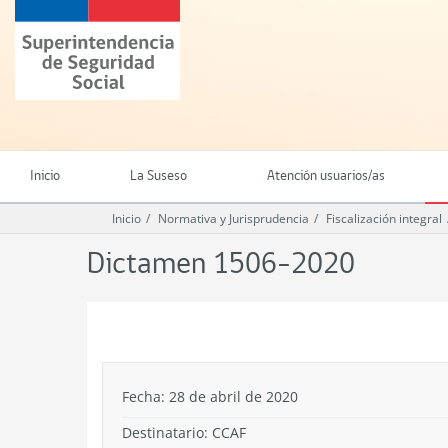
Ir
Superintendencia
al
de
contenido
Seguridad
principal
Social
(SUSESO)
-
Gobierno
de
Inicio
La Suseso
Atención usuarios/as
Chile
Inicio
Normativa y Jurisprudencia
Fiscalización integral
Dictamen 1506-2020
.
Fecha: 28 de abril de 2020
Destinatario: CCAF