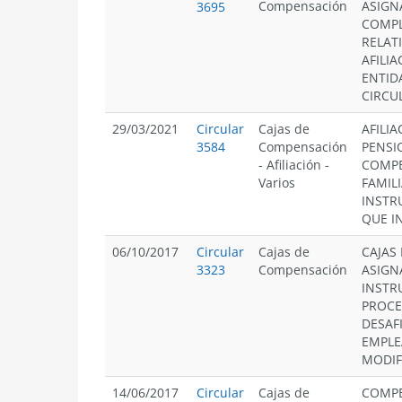
Compensación
ASIGN
3695
COMPL
RELAT
AFILIA
ENTID
CIRCU
29/03/2021
Circular
Cajas de
AFILIA
3584
Compensación
PENSI
-
Afiliación
-
COMPE
Varios
FAMIL
INSTR
QUE I
06/10/2017
Circular
Cajas de
CAJAS
3323
Compensación
ASIGN
INSTR
PROCE
DESAF
EMPLE
MODIF
14/06/2017
Circular
Cajas de
COMPE