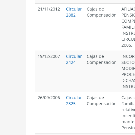
21/11/2012
Circular
Cajas de
AFILIA
2882
Compensación
PENSI
COMPE
FAMIL
INSTR
CIRCUL
2005.
19/12/2007
Circular
Cajas de
INCOR
2424
Compensación
SECTOR
MODIF
PROCE
DICHA
INSTR
26/09/2006
Circular
Cajas de
Cajas 
2325
Compensación
Famili
relativ
Incent
manten
Pensio