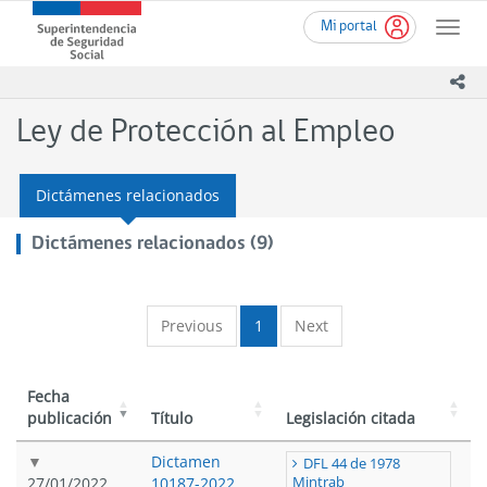
Ir
Superintendencia
Mi portal
al
Toggle
de
contenido
naviga
Seguridad
principal
ico
Social
(SUSESO)
Ley de Protección al Empleo
-
Gobierno
de
Dictámenes relacionados
Chile
Dictámenes relacionados (9)
Previous
1
Next
Fecha
publicación
Título
Legislación citada
Dictamen
DFL 44 de 1978
27/01/2022
10187-2022
Mintrab