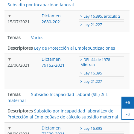
Subsidio por incapacidad laboral
Dictamen
Ley 16.395, artículo 2
15/07/2021
2680-2021
Ley 21.227
Temas
Varios
Descriptores
Ley de Protección al Empleo
Cotizaciones
Dictamen
DFL 44 de 1978
22/06/2021
79152-2021
Mintrab
Ley 16.395
Ley 21.227
Temas
Subsidio Incapacidad Laboral (SIL)
:
SIL
maternal
+a
Ag
Descriptores
Subsidio por incapacidad laboral
Ley de
-a
tex
Protección al Empleo
Base de cálculo subsidio maternal
Ach
tex
Dictamen
Ley 16.395
08/06/2021
72529-2021