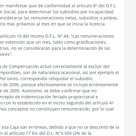
n manifestar que de conformidad al artículo 8º del D.F.L.
ión Social, para determinar los subsidios por incapacidad
onsiderarse las remuneraciones netas, subsidios o ambos,
o más próximos al mes en que se inicia la licencia.
artículo 10 del mismo D.F.L. Nº 44, "Las remuneraciones
r extensión que un mes, tales como gratificaciones,
trias, no se considerarán para la determinación de las
iores".
ja de Compensación actuó correctamente al excluir del
ponibles, son de naturaleza ocasional, así por ejemplo el
or tanto, correspondía reliquidar el subsidio
ero de 2006, porque efectivamente se incluyó erróneamente
e de 2005. Asimismo, se debe confirmar que no
ncepto de Indemnización feriado proporcional e
 con lo establecido en el inciso segundo del artículo 41
chos conceptos no constituyen remuneración, por lo cual
 esa Caja son erróneas, debido a que no se descontó de la
 el artículo 17 bis del D.L. N°3.500 (2% de la