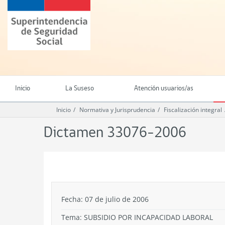
Ir
Superintendencia
al
de
contenido
Seguridad
principal
Social
(SUSESO)
-
Gobierno
de
Inicio
La Suseso
Atención usuarios/as
Chile
Inicio
Normativa y Jurisprudencia
Fiscalización integral
Dictamen 33076-2006
.
Fecha: 07 de julio de 2006
Tema:
SUBSIDIO POR INCAPACIDAD LABORAL