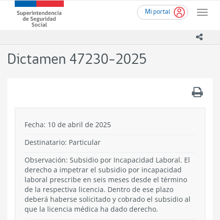
Ir
Superintendencia
Mi portal
al
Toggle
de
contenido
naviga
Seguridad
principal
icono
Social
(SUSESO)
Dictamen 47230-2025
-
Gobierno
de
.
Chile
Fecha: 10 de abril de 2025
Destinatario: Particular
Observación: Subsidio por Incapacidad Laboral. El
derecho a impetrar el subsidio por incapacidad
laboral prescribe en seis meses desde el término
de la respectiva licencia. Dentro de ese plazo
deberá haberse solicitado y cobrado el subsidio al
que la licencia médica ha dado derecho.