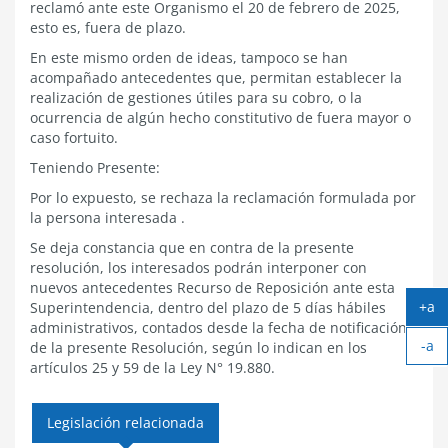
reclamó ante este Organismo el 20 de febrero de 2025,
esto es, fuera de plazo.
En este mismo orden de ideas, tampoco se han
acompañado antecedentes que, permitan establecer la
realización de gestiones útiles para su cobro, o la
ocurrencia de algún hecho constitutivo de fuera mayor o
caso fortuito.
Teniendo Presente:
Por lo expuesto, se rechaza la reclamación formulada por
la persona interesada .
Se deja constancia que en contra de la presente
resolución, los interesados podrán interponer con
nuevos antecedentes Recurso de Reposición ante esta
+a
Superintendencia, dentro del plazo de 5 días hábiles
Ag
administrativos, contados desde la fecha de notificación
-a
tex
de la presente Resolución, según lo indican en los
Ach
artículos 25 y 59 de la Ley N° 19.880.
tex
Legislación relacionada