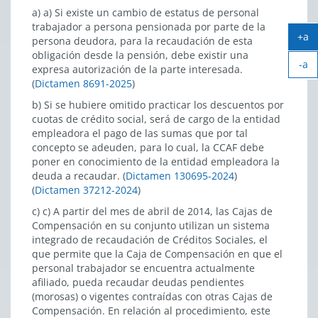
a) a) Si existe un cambio de estatus de personal
trabajador a persona pensionada por parte de la
+a
persona deudora, para la recaudación de esta
Ag
obligación desde la pensión, debe existir una
-a
tex
expresa autorización de la parte interesada.
Ach
(
Dictamen 8691-2025
)
tex
b) Si se hubiere omitido practicar los descuentos por
cuotas de crédito social, será de cargo de la entidad
empleadora el pago de las sumas que por tal
concepto se adeuden, para lo cual, la CCAF debe
poner en conocimiento de la entidad empleadora la
deuda a recaudar. (
Dictamen 130695-2024
)
(
Dictamen 37212-2024
)
c) c) A partir del mes de abril de 2014, las Cajas de
Compensación en su conjunto utilizan un sistema
integrado de recaudación de Créditos Sociales, el
que permite que la Caja de Compensación en que el
personal trabajador se encuentra actualmente
afiliado, pueda recaudar deudas pendientes
(morosas) o vigentes contraídas con otras Cajas de
Compensación. En relación al procedimiento, este