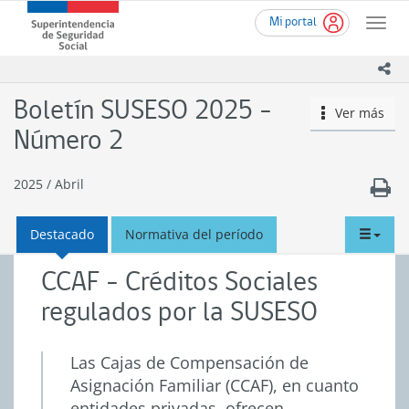
Ir
Superintendencia
Mi portal
al
Toggle
de
contenido
naviga
Seguridad
principal
ico
Social
(SUSESO)
Boletín SUSESO 2025 -
Ver más
icono
-
Gobierno
Número 2
de
Chile
2025
/
Abril
tabd
Destacado
Normativa del período
men
CCAF - Créditos Sociales
regulados por la SUSESO
Las Cajas de Compensación de
Asignación Familiar (CCAF), en cuanto
entidades privadas, ofrecen