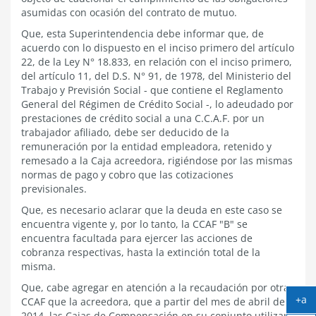
asumidas con ocasión del contrato de mutuo.
Que, esta Superintendencia debe informar que, de
acuerdo con lo dispuesto en el inciso primero del artículo
22, de la Ley N° 18.833, en relación con el inciso primero,
del artículo 11, del D.S. N° 91, de 1978, del Ministerio del
Trabajo y Previsión Social - que contiene el Reglamento
General del Régimen de Crédito Social -, lo adeudado por
prestaciones de crédito social a una C.C.A.F. por un
trabajador afiliado, debe ser deducido de la
remuneración por la entidad empleadora, retenido y
remesado a la Caja acreedora, rigiéndose por las mismas
normas de pago y cobro que las cotizaciones
previsionales.
Que, es necesario aclarar que la deuda en este caso se
encuentra vigente y, por lo tanto, la CCAF "B" se
encuentra facultada para ejercer las acciones de
cobranza respectivas, hasta la extinción total de la
misma.
Que, cabe agregar en atención a la recaudación por otra
+a
CCAF que la acreedora, que a partir del mes de abril de
Ag
2014, las Cajas de Compensación en su conjunto utilizan