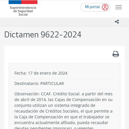
Ir
Superintendencia
Mi portal
al
Toggle
de
contenido
naviga
Seguridad
principal
icono
Social
(SUSESO)
Dictamen 9622-2024
-
Gobierno
de
.
Chile
Fecha: 17 de enero de 2024
Destinatario: PARTICULAR
Observación: CCAF. Crédito Social. a partir del mes
de abril de 2014, las Cajas de Compensación en su
conjunto utilizan un sistema integrado de
recaudación de Créditos Sociales, el que permite a
la Caja de Compensación en que el trabajador se
encuentra actualmente afiliado, pueda recaudar
deudas pendientes (morosas), o vigentes