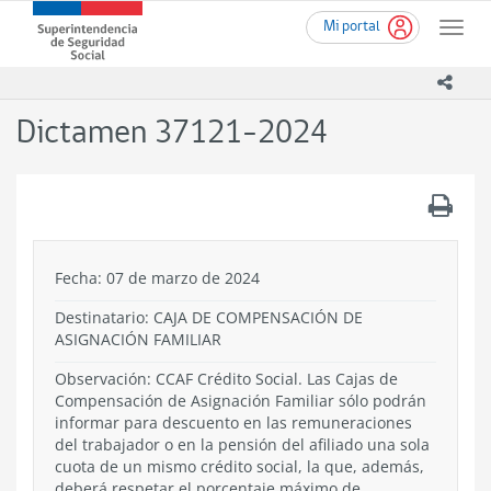
Ir
Superintendencia
Mi portal
al
Toggle
de
contenido
naviga
Seguridad
principal
icono
Social
(SUSESO)
Dictamen 37121-2024
-
Gobierno
de
.
Chile
Fecha: 07 de marzo de 2024
Destinatario: CAJA DE COMPENSACIÓN DE
ASIGNACIÓN FAMILIAR
Observación: CCAF Crédito Social. Las Cajas de
Compensación de Asignación Familiar sólo podrán
informar para descuento en las remuneraciones
del trabajador o en la pensión del afiliado una sola
cuota de un mismo crédito social, la que, además,
deberá respetar el porcentaje máximo de