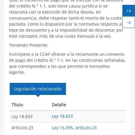
del crédito N.° 1-1, solo tiene causa jurídica si se
+a
relaciona con la extinción de dicha deuda, en
Ag
consecuencia, debe respetar tanto el monto de la cuota
-a
tex
pactada, como lo dispuesto por la normativa respecto al
Ach
tope de descuento y a la imposibilidad de descontar por
tex
este concepto, más de una cuota mensual a la vez.
Teniendo Presente:
Instrúyese a la CCAF ofrecer a la reclamante un convenio
de pago del crédito N.° 1-1, en las condiciones señaladas,
que corresponden a las que permite la normativa
vigente.
Legislación relacionada
Título
Detalle
Ley 18.833
Ley 18.833
Artículo 23
Ley 16.395, artículo 23