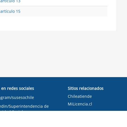
 artículo 13
 artículo 15
 en redes sociales
Sitios relacionados
Chileatiende
agram/susesochile
MiLicencia.cl
edin/Superintendencia de
ridad Social