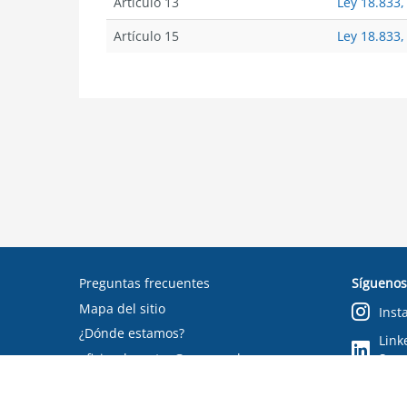
Artículo 13
Ley 18.833,
Artículo 15
Ley 18.833,
Preguntas frecuentes
Síguenos
Mapa del sitio
Inst
¿Dónde estamos?
Link
oficinadepartes@suseso.cl
Segu
Verifica tu documento