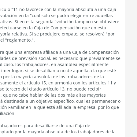
artículo "11 no favorece con la mayoría absoluta a una Caja
tación en la "cual sólo se podrá elegir entre aquellas
ativas. Si en esta segunda "votación tampoco se obtuviere
rá efectuarse en la Caja de Compensación que en esta
oría relativa. Si se produjere empate, se resolverá "por
el "reglamento.".
ara que una empresa afiliada a una Caja de Compensación
tidades de previsión social, es necesario que previamente se
 tal caso, los trabajadores, en asamblea especialmente
er lugar, si se desafilian o no de aquella a la que esté
 por la mayoría absoluta de los trabajadores de la
amente el artículo 15, en armonía con los artículos 11 y
so tercero del citado artículo 13, no puede recibir
z, que no cabe hablar de las dos más altas mayorías
tá destinada a un objetivo específico, cual es permanecer o
ón Familiar en la que está afiliada la empresa, por lo que
liación.
rabajadores para desafiliarse de una Caja de
ptado por la mayoría absoluta de los trabajadores de la