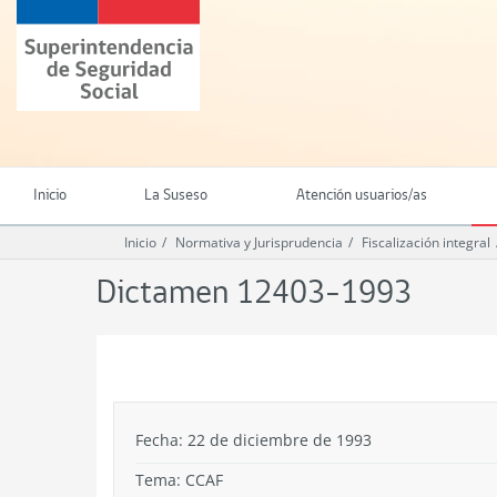
Ir
Superintendencia
al
de
contenido
Seguridad
principal
Social
(SUSESO)
-
Gobierno
de
Inicio
La Suseso
Atención usuarios/as
Chile
Inicio
Normativa y Jurisprudencia
Fiscalización integral
Dictamen 12403-1993
.
Fecha: 22 de diciembre de 1993
Tema:
CCAF