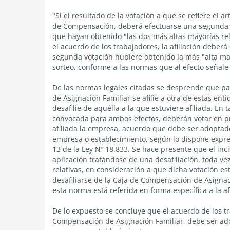
"Si el resultado de la votación a que se refiere el 
de Compensación, deberá efectuarse una segunda vo
que hayan obtenido "las dos más altas mayorías rel
el acuerdo de los trabajadores, la afiliación debe
segunda votación hubiere obtenido la más "alta may
sorteo, conforme a las normas que al efecto señale 
De las normas legales citadas se desprende que p
de Asignación Familiar se afilie a otra de estas en
desafilie de aquélla a la que estuviere afiliada. En
convocada para ambos efectos, deberán votar en prim
afiliada la empresa, acuerdo que debe ser adoptado
empresa o establecimiento, según lo dispone expres
13 de la Ley Nº 18.833. Se hace presente que el inci
aplicación tratándose de una desafiliación, toda ve
relativas, en consideración a que dicha votación es
desafiliarse de la Caja de Compensación de Asignaci
esta norma está referida en forma específica a la afi
De lo expuesto se concluye que el acuerdo de los t
Compensación de Asignación Familiar, debe ser ado