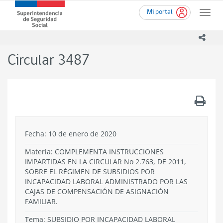
Ir
Superintendencia
Mi portal
al
Toggle
de
contenido
naviga
Seguridad
principal
icono
Social
(SUSESO)
Circular 3487
-
Gobierno
de
Chile
.
Fecha: 10 de enero de 2020
Materia: COMPLEMENTA INSTRUCCIONES
IMPARTIDAS EN LA CIRCULAR No 2.763, DE 2011,
SOBRE EL RÉGIMEN DE SUBSIDIOS POR
INCAPACIDAD LABORAL ADMINISTRADO POR LAS
CAJAS DE COMPENSACIÓN DE ASIGNACIÓN
FAMILIAR.
Tema:
SUBSIDIO POR INCAPACIDAD LABORAL