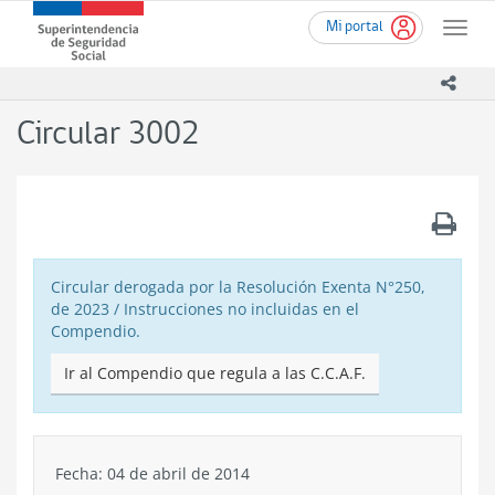
Ir
Superintendencia
Mi portal
al
Toggle
de
contenido
naviga
Seguridad
principal
icono
Social
(SUSESO)
Circular 3002
-
Gobierno
de
Chile
.
Circular derogada por la Resolución Exenta N°250,
de 2023 / Instrucciones no incluidas en el
Compendio.
Ir al Compendio que regula a las C.C.A.F.
Fecha: 04 de abril de 2014