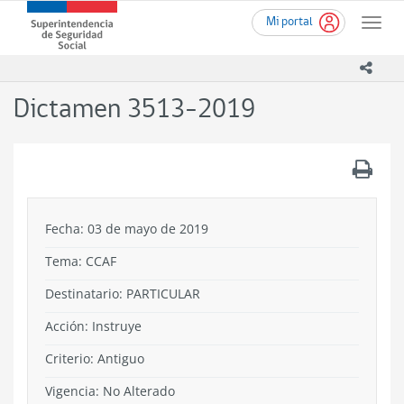
Ir
Superintendencia
Mi portal
al
Toggle
de
contenido
naviga
Seguridad
principal
icono
Social
(SUSESO)
Dictamen 3513-2019
-
Gobierno
de
.
Chile
Fecha: 03 de mayo de 2019
Tema:
CCAF
Destinatario: PARTICULAR
Acción:
Instruye
Criterio:
Antiguo
Vigencia:
No Alterado