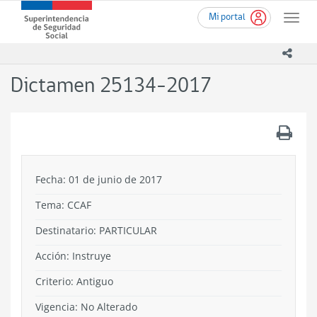
Ir
Superintendencia
Mi portal
al
Toggle
de
contenido
naviga
Seguridad
principal
icono
Social
(SUSESO)
Dictamen 25134-2017
-
Gobierno
de
.
Chile
Fecha: 01 de junio de 2017
Tema:
CCAF
Destinatario: PARTICULAR
Acción:
Instruye
Criterio:
Antiguo
Vigencia:
No Alterado