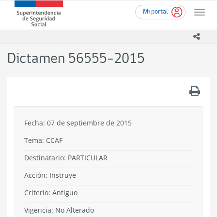
Ir
Superintendencia
Mi portal
al
Toggle
de
contenido
naviga
Seguridad
principal
icono
Social
(SUSESO)
Dictamen 56555-2015
-
Gobierno
de
.
Chile
Fecha: 07 de septiembre de 2015
Tema:
CCAF
Destinatario: PARTICULAR
Acción:
Instruye
Criterio:
Antiguo
Vigencia:
No Alterado