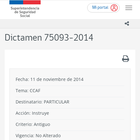
Ir
Superintendencia
Mi portal
al
Toggle
de
contenido
naviga
Seguridad
principal
icono
Social
(SUSESO)
Dictamen 75093-2014
-
Gobierno
de
.
Chile
Fecha: 11 de noviembre de 2014
Tema:
CCAF
Destinatario: PARTICULAR
Acción:
Instruye
Criterio:
Antiguo
Vigencia:
No Alterado