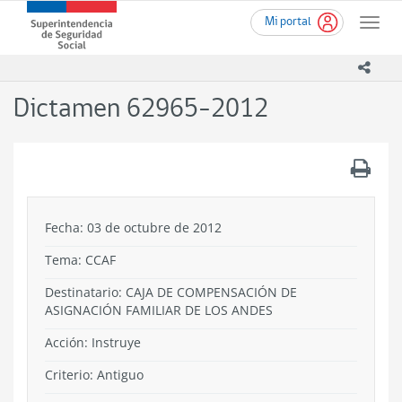
Ir
Superintendencia
Mi portal
al
Toggle
de
contenido
naviga
Seguridad
principal
icono
Social
(SUSESO)
Dictamen 62965-2012
-
Gobierno
de
.
Chile
Fecha: 03 de octubre de 2012
Tema:
CCAF
Destinatario: CAJA DE COMPENSACIÓN DE
ASIGNACIÓN FAMILIAR DE LOS ANDES
Acción:
Instruye
Criterio:
Antiguo