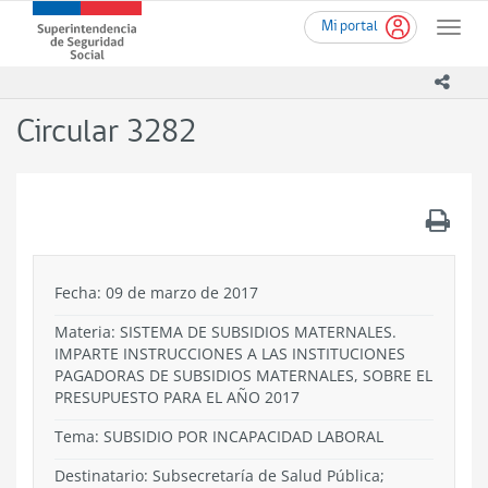
Ir
Superintendencia
Mi portal
al
Toggle
de
contenido
naviga
Seguridad
principal
icono
Social
(SUSESO)
Circular 3282
-
Gobierno
de
Chile
.
Fecha: 09 de marzo de 2017
Materia: SISTEMA DE SUBSIDIOS MATERNALES.
IMPARTE INSTRUCCIONES A LAS INSTITUCIONES
PAGADORAS DE SUBSIDIOS MATERNALES, SOBRE EL
PRESUPUESTO PARA EL AÑO 2017
Tema:
SUBSIDIO POR INCAPACIDAD LABORAL
Destinatario: Subsecretaría de Salud Pública;