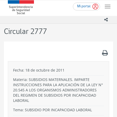
Ir
Superintendencia
Mi portal
al
Toggle
de
contenido
naviga
Seguridad
principal
icono
Social
(SUSESO)
Circular 2777
-
Gobierno
de
Chile
.
Fecha: 18 de octubre de 2011
Materia: SUBSIDIOS MATERNALES. IMPARTE
INSTRUCCIONES PARA LA APLICACIÓN DE LA LEY N°
20.545 A LOS ORGANISMOS ADMINISTRADORES
DEL REGIMEN DE SUBSIDIOS POR INCAPACIDAD
LABORAL
Tema:
SUBSIDIO POR INCAPACIDAD LABORAL