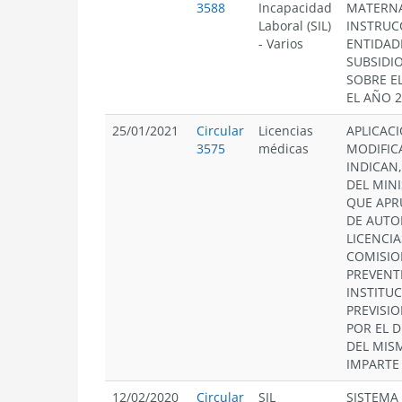
3588
Incapacidad
MATERNA
Laboral (SIL)
INSTRUC
-
Varios
ENTIDAD
SUBSIDI
SOBRE E
EL AÑO 
25/01/2021
Circular
Licencias
APLICACI
3575
médicas
MODIFIC
INDICAN,
DEL MINI
QUE APR
DE AUTO
LICENCI
COMISIO
PREVENTI
INSTITU
PREVISI
POR EL D
DEL MIS
IMPARTE
12/02/2020
Circular
SIL
SISTEMA