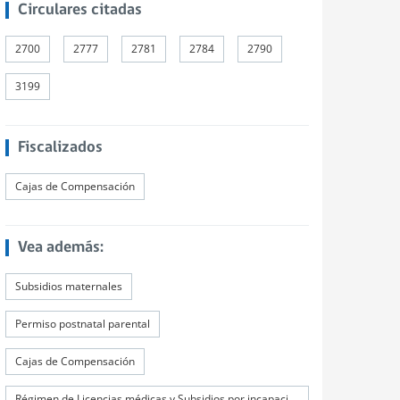
Circulares citadas
2700
2777
2781
2784
2790
3199
Fiscalizados
Cajas de Compensación
Vea además:
Subsidios maternales
Permiso postnatal parental
Cajas de Compensación
Régimen de Licencias médicas y Subsidios por incapacidad laboral (SIL)