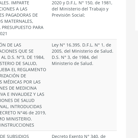
LES. IMPARTE
2020 y D.F.L. N° 150, de 1981,
CIONES A LAS
del Ministerio del Trabajo y
ES PAGADORAS DE
Previsión Social;
OS MATERNALES,
L PRESUPUESTO PARA
2021
ÓN DE LAS
Ley N° 16.395. D.F.L. N° 1, de
ACIONES QUE SE
2005, del Ministerio de Salud.
 AL D.S. N°3, DE 1984,
D.S. N° 3, de 1984, del
STERIO DE SALUD,
Ministerio de Salud.
UEBA EL REGLAMENTO
RIZACIÓN DE
AS MÉDICAS POR LAS
NES DE MEDICINA
VA E INVALIDEZ Y LAS
CIONES DE SALUD
ONAL, INTRODUCIDAS
ECRETO N°46 de 2019,
MO MINISTERIO.
 INSTRUCCIONES
 DE SUBSIDIOS
Decreto Exento N° 340, de