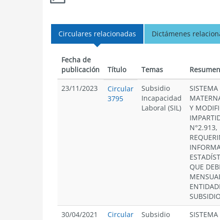
Circulares relacionadas
Dictámenes relacio
Fecha de
publicación
Título
Temas
Resume
23/11/2023
Subsidio
SISTEMA
Circular
Incapacidad
MATERNA
3795
Laboral (SIL)
Y MODIF
IMPARTI
N°2.913,
REQUERI
INFORMA
ESTADÍST
QUE DEB
MENSUA
ENTIDAD
SUBSIDI
30/04/2021
Circular
Subsidio
SISTEMA