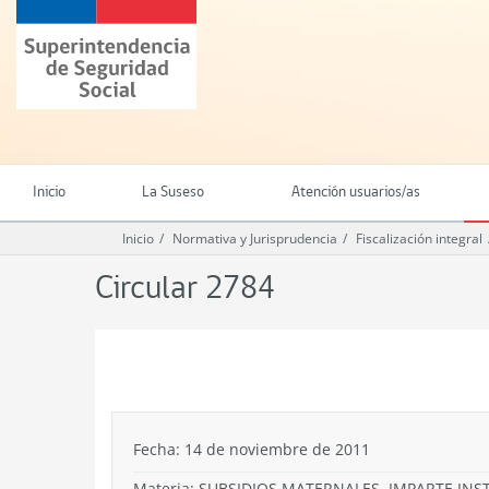
Ir
Superintendencia
al
de
contenido
Seguridad
principal
Social
(SUSESO)
-
Gobierno
de
Inicio
La Suseso
Atención usuarios/as
Chile
Inicio
Normativa y Jurisprudencia
Fiscalización integral
Circular 2784
.
Fecha: 14 de noviembre de 2011
Materia: SUBSIDIOS MATERNALES. IMPARTE INS