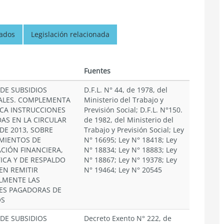
nados
Legislación relacionada
n
Fuentes
 DE SUBSIDIOS
D.F.L. N° 44, de 1978, del
LES. COMPLEMENTA
Ministerio del Trabajo y
ICA INSTRUCCIONES
Previsión Social; D.F.L. N°150.
DAS EN LA CIRCULAR
de 1982, del Ministerio del
 DE 2013, SOBRE
Trabajo y Previsión Social; Ley
MIENTOS DE
N° 16695; Ley N° 18418; Ley
CIÓN FINANCIERA,
N° 18834; Ley N° 18883; Ley
ICA Y DE RESPALDO
N° 18867; Ley N° 19378; Ley
EN REMITIR
N° 19464; Ley N° 20545
LMENTE LAS
ES PAGADORAS DE
OS
 DE SUBSIDIOS
Decreto Exento N° 222, de