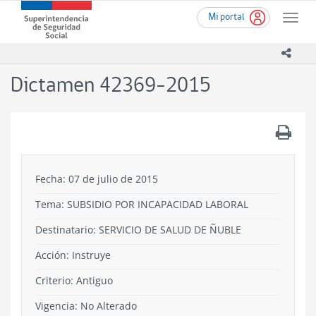
Ir
Superintendencia
Mi portal
al
Toggle
de
contenido
naviga
Seguridad
principal
icono
Social
(SUSESO)
Dictamen 42369-2015
-
Gobierno
de
.
Chile
Fecha: 07 de julio de 2015
Tema:
SUBSIDIO POR INCAPACIDAD LABORAL
Destinatario: SERVICIO DE SALUD DE ÑUBLE
Acción:
Instruye
Criterio:
Antiguo
Vigencia:
No Alterado