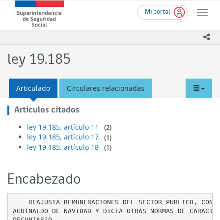
Ir
Superintendencia
Mi portal
al
Toggle
de
contenido
naviga
Seguridad
principal
ico
Social
(SUSESO)
ley 19.185
-
Gobierno
de
tabd
Articulado
Circulares relacionadas
Chile
men
Articulos citados
ley 19.185, artículo 11
(2)
ley 19.185, artículo 17
(1)
ley 19.185, artículo 18
(1)
Encabezado
    REAJUSTA REMUNERACIONES DEL SECTOR PUBLICO, CONCE
AGUINALDO DE NAVIDAD Y DICTA OTRAS NORMAS DE CARACTER
PECUNIARIO
