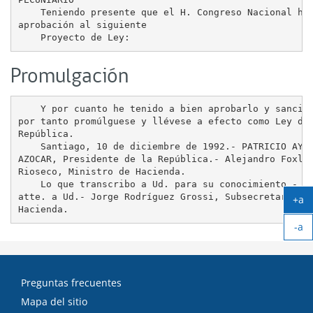
    Teniendo presente que el H. Congreso Nacional ha 
aprobación al siguiente

Promulgación
    Y por cuanto he tenido a bien aprobarlo y sancion
por tanto promúlguese y llévese a efecto como Ley de 
República.

    Santiago, 10 de diciembre de 1992.- PATRICIO AYLW
AZOCAR, Presidente de la República.- Alejandro Foxley
Rioseco, Ministro de Hacienda.

    Lo que transcribo a Ud. para su conocimiento.- Sa
atte. a Ud.- Jorge Rodríguez Grossi, Subsecretario de
+a
Ag
-a
tex
Ach
tex
Preguntas frecuentes
Mapa del sitio