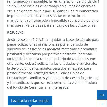
remuneración imponible, la remuneración percibida de $
197.633 por los días que trabajó en el mes de enero de
2019, se deberá dividir por 30, dando una remuneración
imponible diaria de $ 6.587,77. De este modo, se
mantiene la remuneración imponible real percibida en el
mes que sirve de base para el pago de las cotizaciones.
RESUELVO:
.Instruyese a la C.C.A.F. reliquidar la base de cálculo para
pagar cotizaciones previsionales por el período de
subsidio de las licencias médicas maternales prenatal y
postnatal y descanso por permiso postnatal parental,
cotizando en base a un monto diario de $ 6.587,77. Por
otra parte, deberá solicitar a las entidades previsionales
la devolución de los montos pagados en exceso para
posteriormente, reintegrarlos al Fondo Unico de
Prestaciones Familiares y Subsidios de Cesantía (FUPFSC),
y las cantidades que se recuperen de la Administradora
del Fondo de Cesantía, a la interesada
+a
Ag
Legislación relacionada
-a
tex