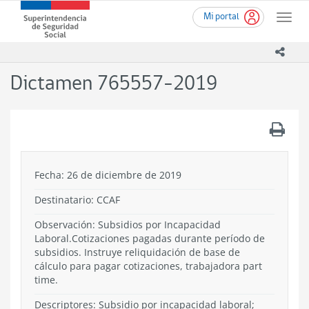
Ir
Superintendencia
Mi portal
al
Toggle
de
contenido
naviga
Seguridad
principal
icono
Social
(SUSESO)
Dictamen 765557-2019
-
Gobierno
de
.
Chile
Fecha: 26 de diciembre de 2019
Destinatario: CCAF
Observación: Subsidios por Incapacidad
Laboral.Cotizaciones pagadas durante período de
subsidios. Instruye reliquidación de base de
cálculo para pagar cotizaciones, trabajadora part
time.
Descriptores: Subsidio por incapacidad laboral;