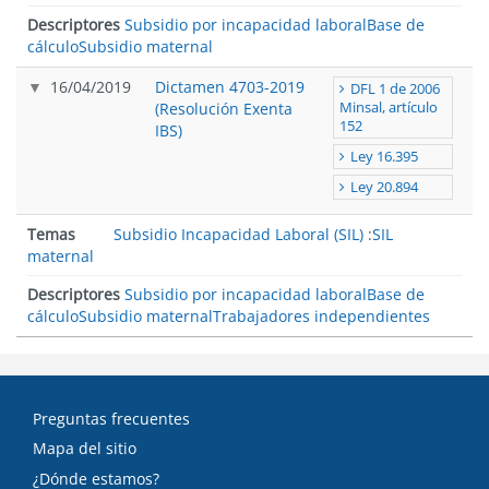
Descriptores
Subsidio por incapacidad laboral
Base de
cálculo
Subsidio maternal
16/04/2019
Dictamen 4703-2019
DFL 1 de 2006
(Resolución Exenta
Minsal, artículo
152
IBS)
Ley 16.395
Ley 20.894
Temas
Subsidio Incapacidad Laboral (SIL)
:
SIL
maternal
Descriptores
Subsidio por incapacidad laboral
Base de
cálculo
Subsidio maternal
Trabajadores independientes
Preguntas frecuentes
Mapa del sitio
¿Dónde estamos?