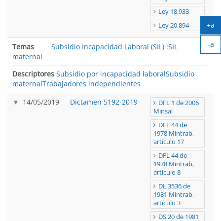
Ley 18.933
+a
Ley 20.894
Ag
-a
tex
Temas
Subsidio Incapacidad Laboral (SIL)
:
SIL
Ach
maternal
tex
Descriptores
Subsidio por incapacidad laboral
Subsidio
maternal
Trabajadores independientes
14/05/2019
Dictamen 5192-2019
DFL 1 de 2006
Minsal
DFL 44 de
1978 Mintrab,
artículo 17
DFL 44 de
1978 Mintrab,
artículo 8
DL 3536 de
1981 Mintrab,
artículo 3
DS 20 de 1981