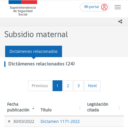
Ir
Superintendencia
Mi portal
al
Toggle
de
contenido
naviga
Seguridad
principal
ico
Social
(SUSESO)
Subsidio maternal
-
Gobierno
de
Dictámenes relacionados
Chile
Dictámenes relacionados (24)
Previous
1
2
3
Next
Fecha
Legislación
publicación
Título
citada
30/03/2022
Dictamen 1171-2022