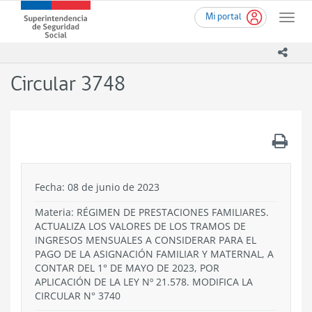
Ir
Superintendencia
Mi portal
al
Toggle
de
contenido
naviga
Seguridad
principal
icono
Social
(SUSESO)
Circular 3748
-
Gobierno
de
Chile
.
Fecha: 08 de junio de 2023
Materia: RÉGIMEN DE PRESTACIONES FAMILIARES.
ACTUALIZA LOS VALORES DE LOS TRAMOS DE
INGRESOS MENSUALES A CONSIDERAR PARA EL
PAGO DE LA ASIGNACIÓN FAMILIAR Y MATERNAL, A
CONTAR DEL 1° DE MAYO DE 2023, POR
APLICACIÓN DE LA LEY Nº 21.578. MODIFICA LA
CIRCULAR N° 3740