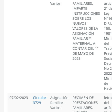
Varios
FAMILIARES.
artíc
IMPARTE
2° de
INSTRUCCIONES
Ley
SOBRE LOS
N°16
NUEVOS
D.F.
VALORES DE LA
150,
ASIGNACIÓN
1981
FAMILIAR Y
Mini
MATERNAL, A
del
CONTAR DEL 1°
Trab
DE MAYO DE
Prev
2023
Socia
Decr
No 2
2022
Mini
de
Haci
07/02/2023
Circular
Asignación
RÉGIMEN DE
letra
3729
familiar
-
PRESTACIONES
del
Varios
FAMILIARES.
artíc