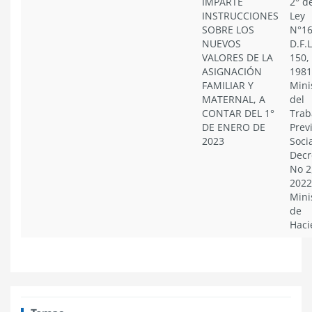
IMPARTE
2° de
INSTRUCCIONES
Ley
SOBRE LOS
N°16
NUEVOS
D.F.
VALORES DE LA
150,
ASIGNACIÓN
1981
FAMILIAR Y
Mini
MATERNAL, A
del
CONTAR DEL 1°
Trab
DE ENERO DE
Prev
2023
Socia
Decr
No 2
2022
Mini
de
Haci