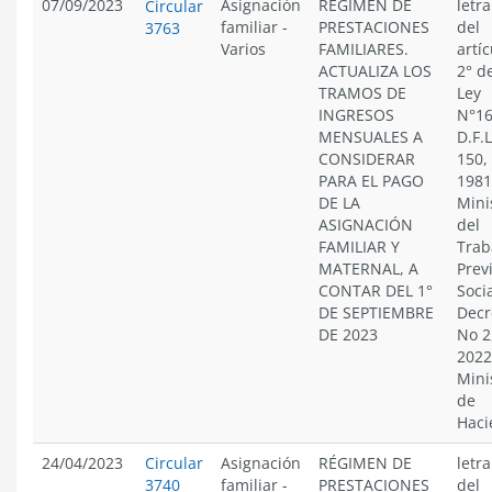
07/09/2023
Asignación
RÉGIMEN DE
letra
Circular
familiar
-
PRESTACIONES
del
3763
Varios
FAMILIARES.
artíc
ACTUALIZA LOS
2° de
TRAMOS DE
Ley
INGRESOS
N°16
MENSUALES A
D.F.
CONSIDERAR
150,
PARA EL PAGO
1981
DE LA
Mini
ASIGNACIÓN
del
FAMILIAR Y
Trab
MATERNAL, A
Prev
CONTAR DEL 1°
Socia
DE SEPTIEMBRE
Decr
DE 2023
No 2
2022
Mini
de
Haci
24/04/2023
Circular
Asignación
RÉGIMEN DE
letra
3740
familiar
-
PRESTACIONES
del