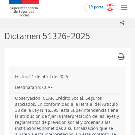
Ir
Superintendencia
Mi portal
al
Toggle
de
contenido
naviga
Seguridad
principal
icono
Social
(SUSESO)
Dictamen 51326-2025
-
Gobierno
de
.
Chile
Fecha: 21 de abril de 2025
Destinatario: CCAF
Observación: CCAF. Crédito Social. Seguros
asociados. En conformidad a la letra e) del Artículo
38 de la Ley N°16.395, esta Superintendencia tiene
la atribución de fijar la interpretación de las leyes y
reglamentos de previsión social y ordenar a las
instituciones sometidas a su fiscalización que se
ajusten a esta interpretación. En este contexto, se