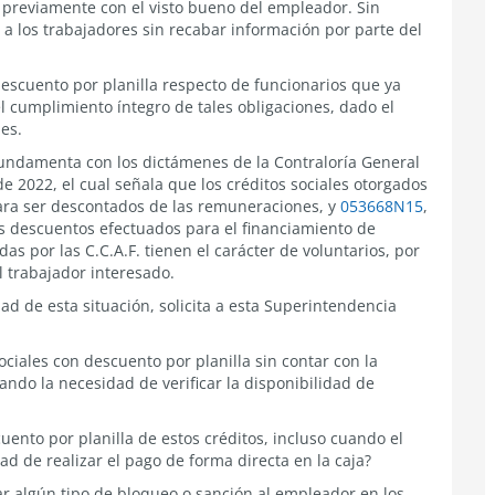
r previamente con el visto bueno del empleador. Sin
 a los trabajadores sin recabar información por parte del
escuento por planilla respecto de funcionarios que ya
l cumplimiento íntegro de tales obligaciones, dado el
nes.
 fundamenta con los dictámenes de la Contraloría General
e 2022, el cual señala que los créditos sociales otorgados
para ser descontados de las remuneraciones, y
053668N15
,
los descuentos efectuados para el financiamiento de
s por las C.C.A.F. tienen el carácter de voluntarios, por
l trabajador interesado.
dad de esta situación, solicita a esta Superintendencia
sociales con descuento por planilla sin contar con la
ndo la necesidad de verificar la disponibilidad de
uento por planilla de estos créditos, incluso cuando el
 de realizar el pago de forma directa en la caja?
icar algún tipo de bloqueo o sanción al empleador en los