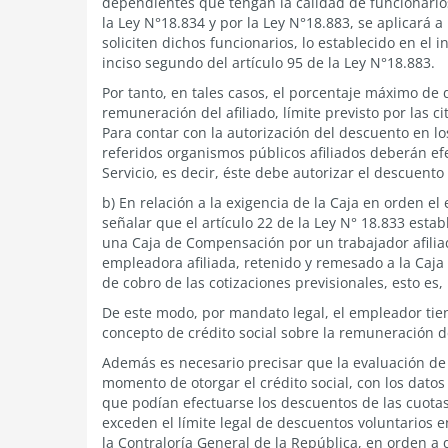
dependientes que tengan la calidad de funcionario
la Ley N°18.834 y por la Ley N°18.883, se aplicará 
soliciten dichos funcionarios, lo establecido en el i
inciso segundo del artículo 95 de la Ley N°18.883.
Por tanto, en tales casos, el porcentaje máximo d
remuneración del afiliado, límite previsto por las 
Para contar con la autorización del descuento en lo
referidos organismos públicos afiliados deberán efe
Servicio, es decir, éste debe autorizar el descuent
b) En relación a la exigencia de la Caja en orden e
señalar que el artículo 22 de la Ley N° 18.833 esta
una Caja de Compensación por un trabajador afilia
empleadora afiliada, retenido y remesado a la Caj
de cobro de las cotizaciones previsionales, esto es
De este modo, por mandato legal, el empleador tien
concepto de crédito social sobre la remuneración d
Además es necesario precisar que la evaluación de la
momento de otorgar el crédito social, con los datos
que podían efectuarse los descuentos de las cuota
exceden el límite legal de descuentos voluntarios 
la Contraloría General de la República, en orden a