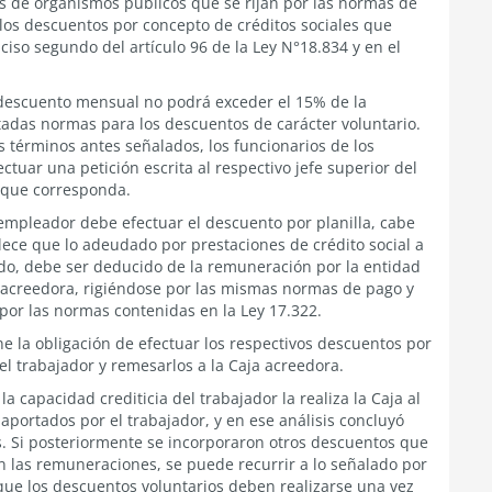
s de organismos públicos que se rijan por las normas de
a los descuentos por concepto de créditos sociales que
nciso segundo del artículo 96 de la Ley N°18.834 y en el
e descuento mensual no podrá exceder el 15% de la
citadas normas para los descuentos de carácter voluntario.
s términos antes señalados, los funcionarios de los
ctuar una petición escrita al respectivo jefe superior del
o que corresponda.
l empleador debe efectuar el descuento por planilla, cabe
blece que lo adeudado por prestaciones de crédito social a
do, debe ser deducido de la remuneración por la entidad
a acreedora, rigiéndose por las mismas normas de pago y
, por las normas contenidas en la Ley 17.322.
e la obligación de efectuar los respectivos descuentos por
el trabajador y remesarlos a la Caja acreedora.
 capacidad crediticia del trabajador la realiza la Caja al
 aportados por el trabajador, y en ese análisis concluyó
s. Si posteriormente se incorporaron otros descuentos que
en las remuneraciones, se puede recurrir a lo señalado por
 que los descuentos voluntarios deben realizarse una vez