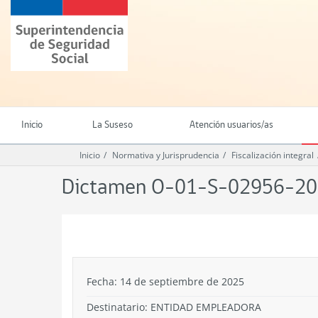
Ir
Superintendencia
al
de
contenido
Seguridad
principal
Social
(SUSESO)
-
Gobierno
de
Inicio
La Suseso
Atención usuarios/as
Chile
Inicio
Normativa y Jurisprudencia
Fiscalización integral
Dictamen O-01-S-02956-2
.
Fecha: 14 de septiembre de 2025
Destinatario: ENTIDAD EMPLEADORA