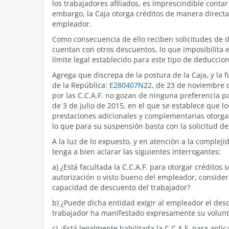
los trabajadores afiliados, es imprescindible conta
embargo, la Caja otorga créditos de manera directa
empleador.
Como consecuencia de ello reciben solicitudes de d
cuentan con otros descuentos, lo que imposibilita e
límite legal establecido para este tipo de deduccio
Agrega que discrepa de la postura de la Caja, y la
de la República:
E280407N22
, de 23 de noviembre d
por las C.C.A.F. no gozan de ninguna preferencia 
de 3 de julio de 2015, en el que se establece que 
prestaciones adicionales y complementarias otorgada
lo que para su suspensión basta con la solicitud de
A la luz de lo expuesto, y en atención a la compleji
tenga a bien aclarar las siguientes interrogantes:
a) ¿Está facultada la C.C.A.F. para otorgar créditos 
autorización o visto bueno del empleador, considera
capacidad de descuento del trabajador?
b) ¿Puede dicha entidad exigir al empleador el desc
trabajador ha manifestado expresamente su voluntad
c) ¿Está legalmente habilitada la C.C.A.F. para apl