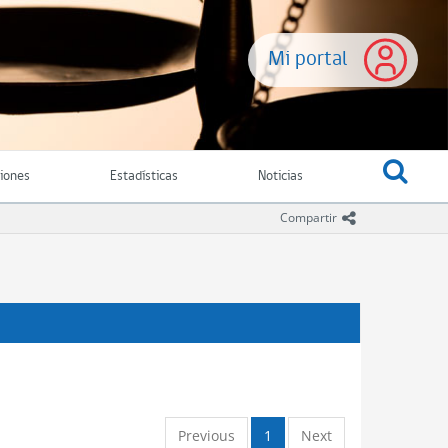
Mi portal
ciones
Estadísticas
Noticias
icono comparti
Compartir
Previous
1
Next