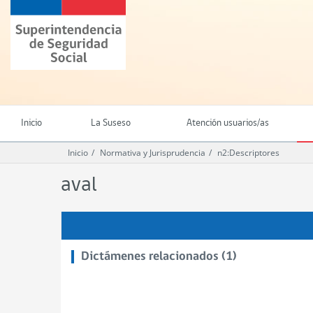
Ir
Superintendencia
al
de
contenido
Seguridad
principal
Social
(SUSESO)
-
Gobierno
de
Inicio
La Suseso
Atención usuarios/as
Chile
Inicio
Normativa y Jurisprudencia
n2:Descriptores
aval
Dictámenes relacionados (1)