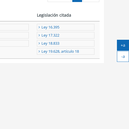
Legislación citada
Ley 16.395
Ley 17.322
Ley 18.833
+a
Ag
Ley 19.628, artículo 18
-a
tex
Ach
tex