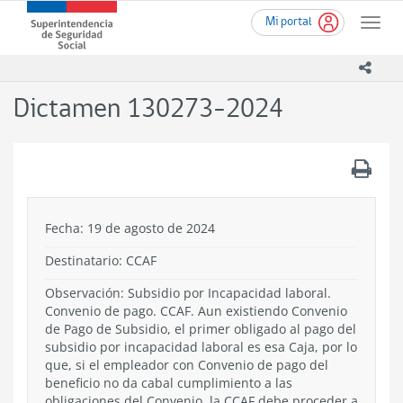
Ir
Superintendencia
Mi portal
al
Toggle
de
contenido
naviga
Seguridad
principal
icono
Social
(SUSESO)
Dictamen 130273-2024
-
Gobierno
de
.
Chile
Fecha: 19 de agosto de 2024
Destinatario: CCAF
Observación: Subsidio por Incapacidad laboral.
Convenio de pago. CCAF. Aun existiendo Convenio
de Pago de Subsidio, el primer obligado al pago del
subsidio por incapacidad laboral es esa Caja, por lo
que, si el empleador con Convenio de pago del
beneficio no da cabal cumplimiento a las
obligaciones del Convenio, la CCAF debe proceder a